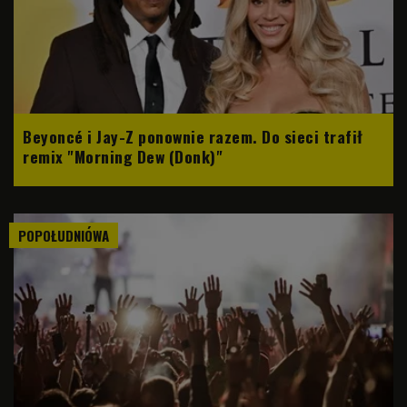
Beyoncé i Jay-Z ponownie razem. Do sieci trafił
remix "Morning Dew (Donk)"
POPOŁUDNIÓWA