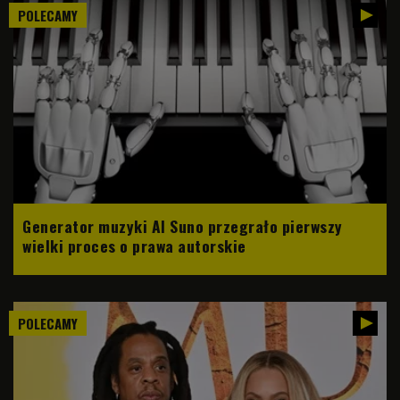
POLECAMY
Generator muzyki AI Suno przegrało pierwszy
wielki proces o prawa autorskie
POLECAMY