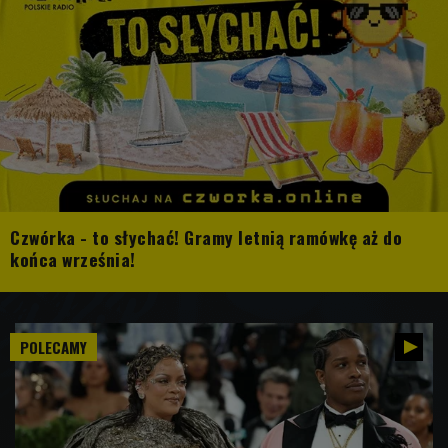
Czwórka - to słychać! Gramy letnią ramówkę aż do
końca września!
POLECAMY