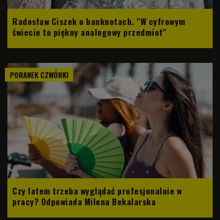
Radosław Ciszek o banknotach. "W cyfrowym
świecie to piękny analogowy przedmiot"
PORANEK CZWÓRKI
Czy latem trzeba wyglądać profesjonalnie w
pracy? Odpowiada Milena Bekalarska