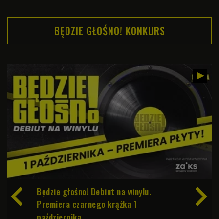
BĘDZIE GŁOŚNO! KONKURS

Będzie głośno! Debiut na winylu.
Premiera czarnego krążka 1
października