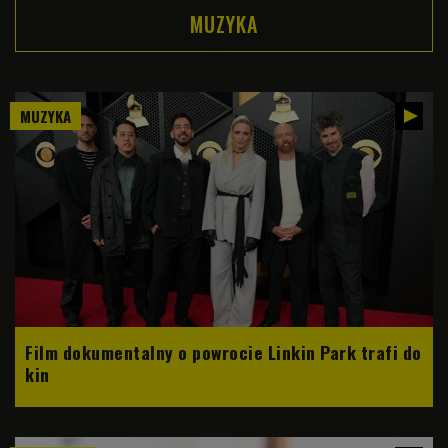
MUZYKA
MUZYKA
Film dokumentalny o powrocie Linkin Park trafi do
kin