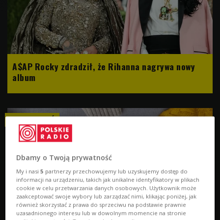
A$AP Rocky zdradził, że Rihanna nagrywa nowy
album
SZANUJ ZIELEŃ
Dbamy o Twoją prywatność
My i nasi
5
partnerzy przechowujemy lub uzyskujemy dostęp do
informacji na urządzeniu, takich jak unikalne identyfikatory w plikach
cookie w celu przetwarzania danych osobowych. Użytkownik może
zaakceptować swoje wybory lub zarządzać nimi, klikając poniżej, jak
również skorzystać z prawa do sprzeciwu na podstawie prawnie
uzasadnionego interesu lub w dowolnym momencie na stronie