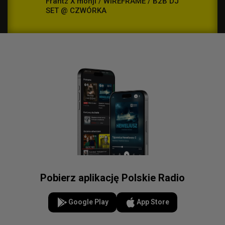
Frantz X mohji / WiREFRAME / B2B DJ
Bonus R
SET @ CZWÓRKA
pokojow
Pobierz aplikację Polskie Radio
Google Play
App Store