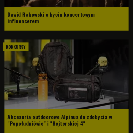
Dawid Rakowski o byciu koncertowym
influencerem
KONKURSY
Akcesoria outdoorowe Alpinus do zdobycia w
"Popołudniówie" i "Hejterskiej 4"