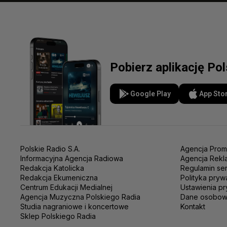
Pobierz aplikację Po
Google Play
App Sto
Polskie Radio S.A.
Agencja Prom
Informacyjna Agencja Radiowa
Agencja Rekl
Redakcja Katolicka
Regulamin se
Redakcja Ekumeniczna
Polityka pryw
Centrum Edukacji Medialnej
Ustawienia pr
Agencja Muzyczna Polskiego Radia
Dane osobo
Studia nagraniowe i koncertowe
Kontakt
Sklep Polskiego Radia