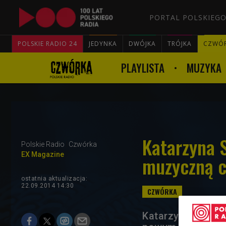
PORTAL POLSKIEGO
POLSKIE RADIO 24
JEDYNKA
DWÓJKA
TRÓJKA
CZWÓ
PLAYLISTA
MUZYKA
Katarzyna 
Polskie Radio
Czwórka
EX Magazine
muzyczną c
ostatnia aktualizacja:
22.09.2014 14:30
Katarzyna Stanki