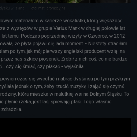
edysku w Islandii
Foto: mat. promocyjne
owym materiałem w karierze wokalistki, którą większość
cze z występów w grupie Varius Manx w drugiej połowie lat
ka lat temu. Podczas poprzedniej wizyty w Czwórce, w 2012
owała, że płyta pojawi się lada moment. - Niestety straciłam
am po tym, jak mój pierwszy angielski producent wziął na
rzez nas szkice piosenek. Zrobił z nich coś, co nie bardzo
 czy się śmiać, czy płakać - wyjaśniła.
 pewien czas się wycofać i nabrać dystansu po tym przykrym
yślała jednak o tym, żeby rzucić muzykę i zająć się czymś
rodziny, która mieszka w malutkiej wsi na Dolnym Śląsku. To
 płynie rzeka, jest las, śpiewają ptaki. Tego właśnie
zdradziła.