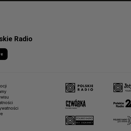
lskie Radio
re
ocji
amy
rwisu
atności
ywatności
we