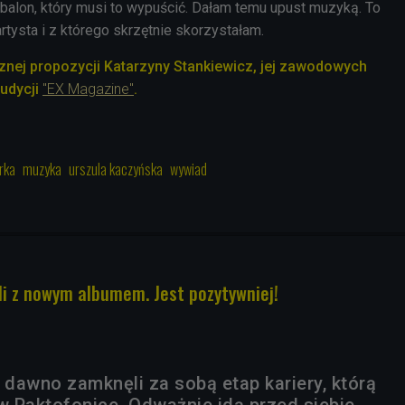
ki balon, który musi to wypuścić. Dałam temu upust muzyką. To
artysta i z którego skrzętnie skorzystałam.
nej propozycji Katarzyny Stankiewicz, jej zawodowych
audycji
"EX Magazine"
.
rka
muzyka
urszula kaczyńska
wywiad
i z nowym albumem. Jest pozytywniej!
 dawno zamknęli za sobą etap kariery, którą