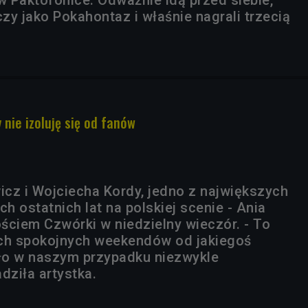
w Paktofonice. Odważnie idą przed siebie,
czy jako Pokahontaz i właśnie nagrali trzecią
 nie izoluję się od fanów
cz i Wojciecha Kordy, jedno z największych
 ostatnich lat na polskiej scenie - Ania
ściem Czwórki w niedzielny wieczór. - To
ych spokojnych weekendów od jakiegoś
yło w naszym przypadku niezwykle
dziła artystka.