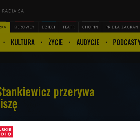
 RADIA SA
RKA
KIEROWCY
DZIECI
TEATR
CHOPIN
PR DLA ZAGRAN
KULTURA
ŻYCIE
AUDYCJE
PODCAST

Stankiewicz przerywa
iszę
ewicz po ośmiu latach przerwy powraca z