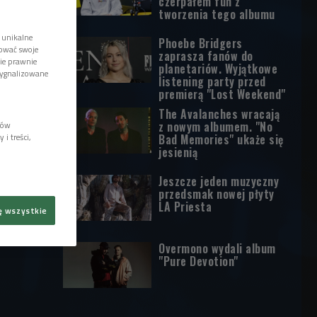
czerpałem fun z
tworzenia tego albumu
 unikalne
Phoebe Bridgers
tować swoje
zaprasza fanów do
wie prawnie
planetariów. Wyjątkowe
sygnalizowane
listening party przed
premierą "Lost Weekend"
The Avalanches wracają
z nowym albumem. "No
lów
i treści,
Bad Memories" ukaże się
jesienią
Jeszcze jeden muzyczny
przedsmak nowej płyty
LA Priesta
ę wszystkie
Overmono wydali album
"Pure Devotion"