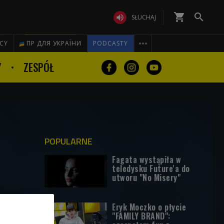
shopping_cart


SŁUCHAJ

ICY
ПР ДЛЯ УКРАЇНИ
PODCASTY
Y
ZESPÓŁ
POPULARNE
Fagata wystąpiła w
teledysku Future'a do
utworu "No Misery"
Eryk Moczko o płycie
"FAMILY BRAND":