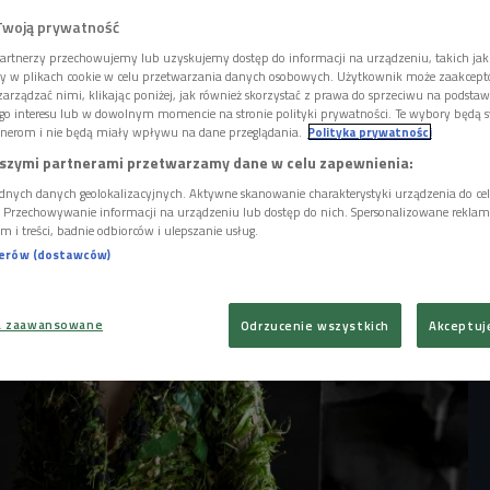
Nie brakuje głosów, że wydawnictwo "Lucy
dzie największą pozytywną niespodzianką
Twoją prywatność
nie muzycznej. - Jestem bardzo ciekawa, jak
artnerzy przechowujemy lub uzyskujemy dostęp do informacji na urządzeniu, takich jak
ie przyjęty, bo z pewnością wiele osób
ory w plikach cookie w celu przetwarzania danych osobowych. Użytkownik może zaakcep
arządzać nimi, klikając poniżej, jak również skorzystać z prawa do sprzeciwu na podsta
działa w Czwórce artystka.
go interesu lub w dowolnym momencie na stronie polityki prywatności. Te wybory będą 
nerom i nie będą miały wpływu na dane przeglądania.
Polityka prywatności
szymi partnerami przetwarzamy dane w celu zapewnienia:
dnych danych geolokalizacyjnych. Aktywne skanowanie charakterystyki urządzenia do ce
i. Przechowywanie informacji na urządzeniu lub dostęp do nich. Spersonalizowane reklamy 
m i treści, badnie odbiorców i ulepszanie usług.
nerów (dostawców)
a zaawansowane
Odrzucenie wszystkich
Akceptuj