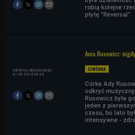
była działalność 
robią kolejne rze
płytę "Reversal".
Ania Rusowicz: nigdy
ostatnia aktualizacja:
01.09.2014 09:23
Córka Ady Rusowi
odkryć muzycznych
Rusowicz była go
jeden z pierwsz
czasu, bo lato b
intensywne - zdra