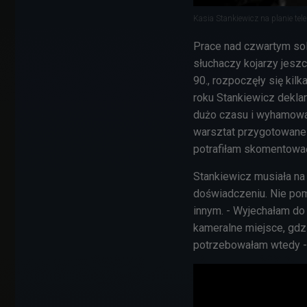
Kasia Stankiewicz na planie tel
Prace nad czwartym sol
słuchaczy kojarzy jesz
90., rozpoczęły się kil
roku Stankiewicz deklar
dużo czasu i wyhamował
warsztat przygotowane p
potrafiłam skomentować…
Stankiewicz musiała na
doświadczeniu. Nie pom
innym. - Wyjechałam do 
kameralne miejsce, gdzie
potrzebowałam wtedy - 