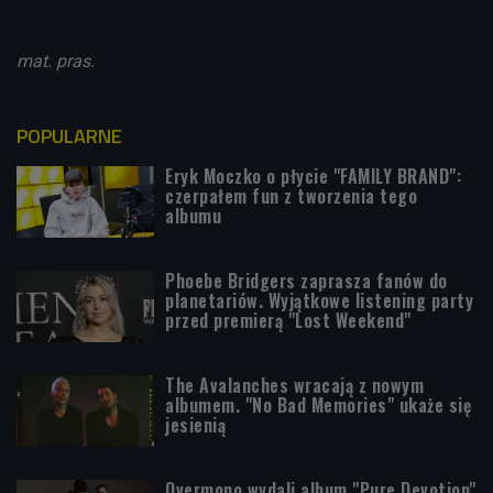
mat. pras.
POPULARNE
Eryk Moczko o płycie "FAMILY BRAND":
czerpałem fun z tworzenia tego
albumu
Phoebe Bridgers zaprasza fanów do
planetariów. Wyjątkowe listening party
przed premierą "Lost Weekend"
The Avalanches wracają z nowym
albumem. "No Bad Memories" ukaże się
jesienią
Overmono wydali album "Pure Devotion"