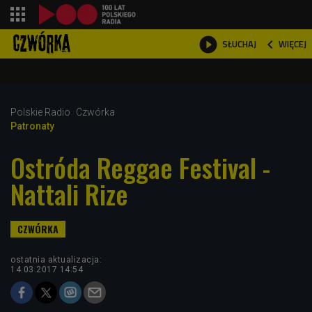
shopping_cart



WIĘCEJ
SŁUCHAJ

Polskie Radio
Czwórka
Patronaty
Ostróda Reggae Festival -
Nattali Rize
ostatnia aktualizacja:
14.03.2017 14:54