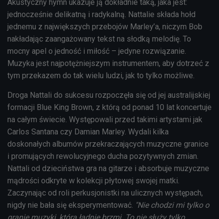
Akustyczny hymn ukazuje ją dokładnie taką, jaka jest:
jednocześnie delikatną i radykalną. Nattalie składa hołd
jednemu z największych przebojów Marley’a, niczym Bob
nakładając zaangażowany tekst na słodką melodię. To
mocny apel o jedność i miłość – jedyne rozwiązanie.
Muzyka jest najpotężniejszym instrumentem, aby dotrzeć z
tym przekazem do tak wielu ludzi, jak to tylko możliwe.
Droga Nattali do sukcesu rozpoczęła się od jej australijskiej
formacji Blue King Brown, z którą od ponad 10 lat koncertuje
na całym świecie. Występowali przed takimi artystami jak
Carlos Santana czy Damian Marley. Wydali kilka
doskonałych albumów przekraczających muzyczne granice
i promujących rewolucyjnego ducha pozytywnych zmian.
Nattali od dzieciństwa gra na gitarze i absorbuje muzyczne
mądrości odkryte w kolekcji płytowej swojej matki.
Zaczynając od roli perkusjonistki na ulicznych występach,
nigdy nie bała się eksperymentować.
"Nie chodzi mi tylko o
granie muzyki, która ładnie brzmi. To nie służy tylko