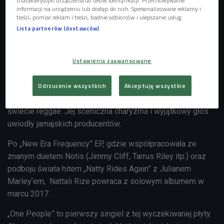
charakterystyki urządzenia do celów identyfikacji. Przechowywanie
informacji na urządzeniu lub dostęp do nich. Spersonalizowane reklamy i
treści, pomiar reklam i treści, badnie odbiorców i ulepszanie usług.
Lista partnerów (dostawców)
Ustawienia zaawansowane
Foto: mat. pras./ Bartek Muracki
Odrzucenie wszystkich
Akceptuję wszystkie
Australijka Nattali Rize jest jedną z niewielu kobiet, którym
udało się zdobyć sławę w zdominowanym przez mężczyzn
świecie reggae. Jej sceniczna charyzma i wyjątkowy głos
uwiodły jamajskich producentów.
Po „New Era Frequency” EP, gdzie współpracowała ze
znanym duetem Notis (Jimmy Cliff, Tarrus Riley itp.) oraz
podboju świata hitem „Natty Rides Again” z Julianem
Marley’em, Nattali Rize powraca z solowym albumem w
marcu 2017.
„One People” to pierwszy singiel z tej wyczekiwanej płyty.