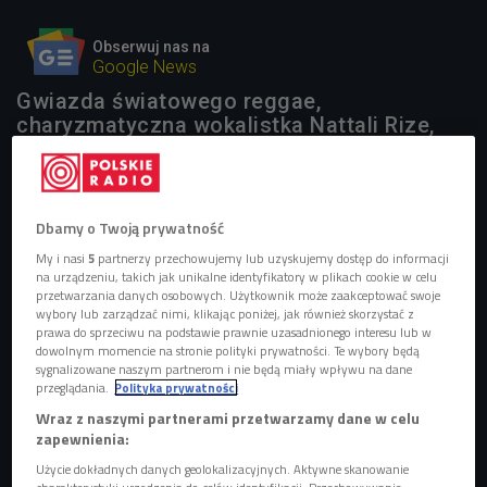
Obserwuj nas na
Google News
Gwiazda światowego reggae,
charyzmatyczna wokalistka Nattali Rize,
powraca do Polski ze swoim australijsko-
jamajskim zespołem. W towarzystwie
polskich grup na trzech klubowych
koncertach promować będzie swój nowy
Dbamy o Twoją prywatność
album oraz czołowe polskie letnie imprezy
My i nasi
5
partnerzy przechowujemy lub uzyskujemy dostęp do informacji
reggae – Ostróda Reggae Festival (10-
na urządzeniu, takich jak unikalne identyfikatory w plikach cookie w celu
13.08) i Festiwal Regałowisko w Bielawie
przetwarzania danych osobowych. Użytkownik może zaakceptować swoje
(17-19.08).
wybory lub zarządzać nimi, klikając poniżej, jak również skorzystać z
prawa do sprzeciwu na podstawie prawnie uzasadnionego interesu lub w
dowolnym momencie na stronie polityki prywatności. Te wybory będą
sygnalizowane naszym partnerom i nie będą miały wpływu na dane
przeglądania.
Polityka prywatności
Wraz z naszymi partnerami przetwarzamy dane w celu
zapewnienia:
Użycie dokładnych danych geolokalizacyjnych. Aktywne skanowanie