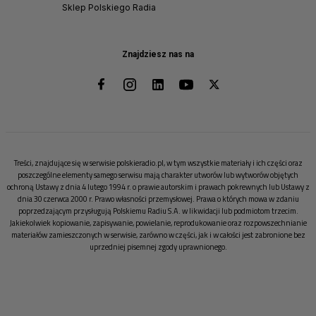
Sklep Polskiego Radia
Znajdziesz nas na
Treści, znajdujące się w serwisie polskieradio.pl, w tym wszystkie materiały i ich części oraz
poszczególne elementy samego serwisu mają charakter utworów lub wytworów objętych
ochroną Ustawy z dnia 4 lutego 1994 r. o prawie autorskim i prawach pokrewnych lub Ustawy z
dnia 30 czerwca 2000 r. Prawo własności przemysłowej. Prawa o których mowa w zdaniu
poprzedzającym przysługują Polskiemu Radiu S.A. w likwidacji lub podmiotom trzecim.
Jakiekolwiek kopiowanie, zapisywanie, powielanie, reprodukowanie oraz rozpowszechnianie
materiałów zamieszczonych w serwisie, zarówno w części, jak i w całości jest zabronione bez
uprzedniej pisemnej zgody uprawnionego.