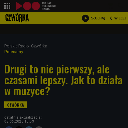
shopping_cart



WIĘCEJ
SŁUCHAJ

Polskie Radio
Czwórka
Polecamy
Drugi to nie pierwszy, ale
czasami lepszy. Jak to działa
w muzyce?
ostatnia aktualizacja:
03.06.2026 15:53