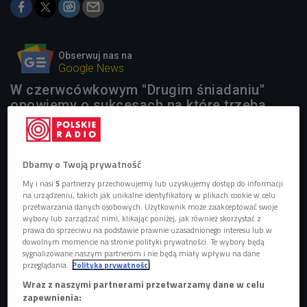
Obserwuj nas na
Google News
W czerwcówkowym "Drugim śniadaniu"
opowiemy o sukcesach na które trzeba
było chwilę poczekać. Bohaterami i
bohaterkami audycji będą drugie płyty,
utwory, mixy, składy zespołów, które
Dbamy o Twoją prywatność
okazały się lepsze od pierwszych.
My i nasi
5
partnerzy przechowujemy lub uzyskujemy dostęp do informacji
na urządzeniu, takich jak unikalne identyfikatory w plikach cookie w celu
przetwarzania danych osobowych. Użytkownik może zaakceptować swoje
wybory lub zarządzać nimi, klikając poniżej, jak również skorzystać z
prawa do sprzeciwu na podstawie prawnie uzasadnionego interesu lub w
dowolnym momencie na stronie polityki prywatności. Te wybory będą
sygnalizowane naszym partnerom i nie będą miały wpływu na dane
przeglądania.
Polityka prywatności
Wraz z naszymi partnerami przetwarzamy dane w celu
zapewnienia: