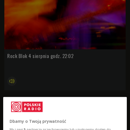
Rock Blok 4 sierpnia godz. 22:02
Dbamy o Twoją prywatność
My i nasi
5
partnerzy przechowujemy lub uzyskujemy dostęp do