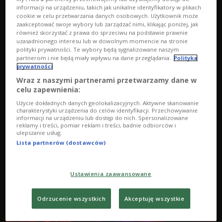
informacji na urządzeniu, takich jak unikalne identyfikatory w plikach
cookie w celu przetwarzania danych osobowych. Użytkownik może
zaakceptować swoje wybory lub zarządzać nimi, klikając poniżej, jak
również skorzystać z prawa do sprzeciwu na podstawie prawnie
uzasadnionego interesu lub w dowolnym momencie na stronie
polityki prywatności. Te wybory będą sygnalizowane naszym
Rock Blok 21 lipca godz. 22:02
partnerom i nie będą miały wpływu na dane przeglądania.
Polityka
prywatności
Wraz z naszymi partnerami przetwarzamy dane w
celu zapewnienia:
Użycie dokładnych danych geolokalizacyjnych. Aktywne skanowanie
charakterystyki urządzenia do celów identyfikacji. Przechowywanie
informacji na urządzeniu lub dostęp do nich. Spersonalizowane
reklamy i treści, pomiar reklam i treści, badnie odbiorców i
ulepszanie usług.
Lista partnerów (dostawców)
Ustawienia zaawansowane
Odrzucenie wszystkich
Akceptuję wszystkie