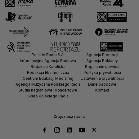
Polskie Radio S.A.
Agencja Promocji
Informacyjna Agencja Radiowa
Agencja Reklamy
Redakcja Katolicka
Regulamin serwisu
Redakcja Ekumeniczna
Polityka prywatności
Centrum Edukacji Medialnej
Ustawienia prywatności
Agencja Muzyczna Polskiego Radia
Dane osobowe
Studia nagraniowe i koncertowe
Kontakt
Sklep Polskiego Radia
Znajdziesz nas na