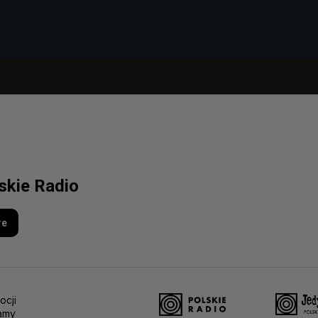
lskie Radio
re
ocji
amy