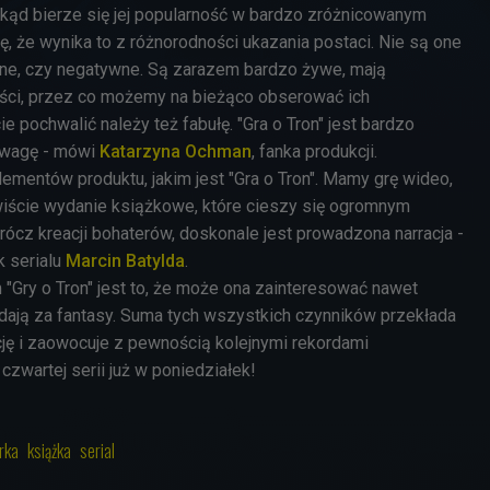
kąd bierze się jej popularność w bardzo zróżnicowanym
ę, że wynika to z różnorodności ukazania postaci. Nie są one
ne, czy negatywne. Są zarazem bardzo żywe, mają
i, przez co możemy na bieżąco obserować ich
 pochwalić należy też fabułę. "Gra o Tron" jest bardzo
uwagę - mówi
Katarzyna Ochman
, fanka produkcji.
elementów produktu, jakim jest "Gra o Tron". Mamy grę wideo,
wiście wydanie książkowe, które cieszy się ogromnym
ócz kreacji bohaterów, doskonale jest prowadzona narracja -
 serialu
Marcin Batylda
.
"Gry o Tron" jest to, że może ona zainteresować nawet
adają za fantasy. Suma tych wszystkich czynników przekłada
cję i zaowocuje z pewnością kolejnymi rekordami
czwartej serii już w poniedziałek!
rka
książka
serial