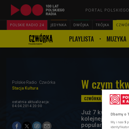
PORTAL POLSKIEGO
POLSKIE RADIO 24
JEDYNKA
DWÓJKA
TRÓJKA
CZWÓ
PLAYLISTA
MUZYKA
W czym tkw
Polskie Radio
Czwórka
Stacja Kultura
ostatnia aktualizacja:
04.04.2014 20:00
Już 7 kwietnia p
Dbamy o 
kolejnej serii "G
My i nasi
5
p
popularność.
identyfikat