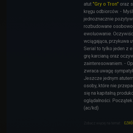
atut
"Gry o Tron"
oraz s
kręgu odbiorców. - Myśl
jednoznacznie pozytyw
rozbudowane osobowośc
ewoluowanie. Oczywiście
wciągająca, przykuwa 
Serial to tylko jeden z 
grę karcianą oraz oczy
zainteresowaniem. - Opr
zwraca uwagę sympatyk
Jeszcze jednym atutem 
osoby, które nie przep
się na kapitalną produk
oglądalności. Początek 
(ac/kd)
czwó
Zobacz więcej na temat: