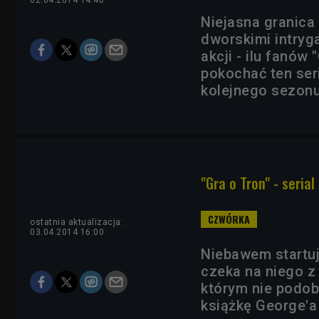
02.04.2014 14:40
Niejasna granica
dworskimi intryg
akcji - ilu fanów
pokochać ten seri
kolejnego sezonu
"Gra o Tron" - serial
ostatnia aktualizacja:
03.04.2014 16:00
Niebawem startuj
czeka na niego z 
którym nie podoba
książkę George'a 