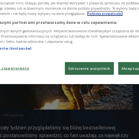
arządzać nimi, klikając poniżej, jak również skorzystać z prawa do sprzeciwu na podsta
go interesu lub w dowolnym momencie na stronie polityki prywatności. Te wybory będą 
nerom i nie będą miały wpływu na dane przeglądania.
Polityka prywatności
szymi partnerami przetwarzamy dane w celu zapewnienia:
dnych danych geolokalizacyjnych. Aktywne skanowanie charakterystyki urządzenia do ce
i. Przechowywanie informacji na urządzeniu lub dostęp do nich. Spersonalizowane reklamy 
m i treści, badnie odbiorców i ulepszanie usług.
nerów (dostawców)
a zaawansowane
Odrzucenie wszystkich
Akceptuj
o: mat.prasowe
cały tydzień przyglądaliśmy się bliżej bestsellerowej
ec postanowiliśmy sprawdzić, co fani uważają za największy