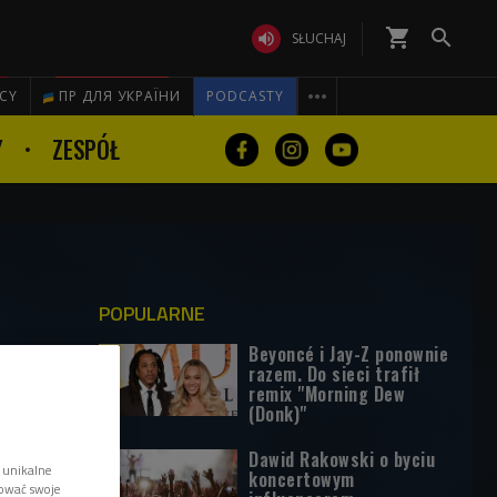
shopping_cart


SŁUCHAJ

ICY
ПР ДЛЯ УКРАЇНИ
PODCASTY
Y
ZESPÓŁ
POPULARNE
Beyoncé i Jay-Z ponownie
razem. Do sieci trafił
remix "Morning Dew
(Donk)"
Dawid Rakowski o byciu
 unikalne
koncertowym
tować swoje