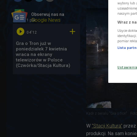
wybory lub z
uzasadnione
naszym part
Obserwuj nas na
1 plik
AUDIO
Google News
Wraz z na


Użycie dokła
04'12
identyfikacj
pomiar rekla
Gra o Tron już w
Lista part
poniedziałek 7 kwietnia
wraca na ekrany
telewizorów w Polsce
(Czwórka/Stacja Kultura)
Ustawieni
Kadr z serialu "Gra o tron"
Fot
W
"Stacji Kultura"
przez 
produkcji. Na sam koni