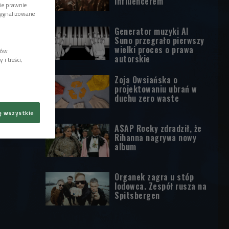
influencerem
wie prawnie
sygnalizowane
Generator muzyki AI
Suno przegrało pierwszy
wielki proces o prawa
lów
autorskie
i treści,
Zoja Owsiańska o
projektowaniu ubrań w
duchu zero waste
ę wszystkie
A$AP Rocky zdradził, że
Rihanna nagrywa nowy
album
Organek zagra u stóp
lodowca. Zespół rusza na
Spitsbergen