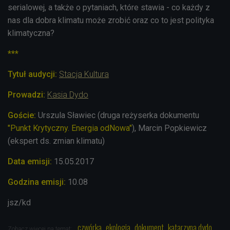
serialowej, a także o pytaniach, które stawia - co każdy z
nas dla dobra klimatu może zrobić oraz co to jest polityka
klimatyczna?
***
Tytuł audycji:
Stacja Kultura
Prowadzi:
Kasia Dydo
Goście:
Urszula Sławiec (druga reżyserka dokumentu
"Punkt Krytyczny. Energia odNowa"
), Marcin Popkiewicz
(ekspert ds. zmian klimatu)
Data emisji:
15.05.2017
Godzina emisji:
10.08
jsz/kd
czwórka
ekologia
dokument
katarzyna dydo
Zobacz więcej na temat: