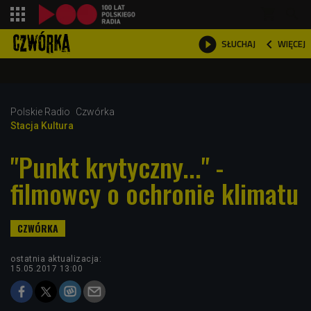
shopping_cart



WIĘCEJ
SŁUCHAJ

Polskie Radio
Czwórka
Stacja Kultura
"Punkt krytyczny..." -
filmowcy o ochronie klimatu
ostatnia aktualizacja:
15.05.2017 13:00