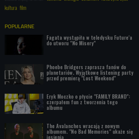
kultura
film
POPULARNE
Fagata wystąpiła w teledysku Future'a
do utworu "No Misery"
Phoebe Bridgers zaprasza fanów do
planetariów. Wyjątkowe listening party
przed premierą "Lost Weekend"
Eryk Moczko o płycie "FAMILY BRAND":
czerpałem fun z tworzenia tego
albumu
The Avalanches wracają z nowym
albumem. "No Bad Memories" ukaże się
jesienią