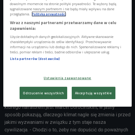
dowolnym momencie na stronie polityki prywatności. Te wybory będą
sygnalizowane naszym partnerom i nie będą miały wpływu na dane
przeglądania.
Polityka prywatności
Wraz z naszymi partnerami przetwarzamy dane w celu
zapewnienia:
Użycie dokładnych danych geolokalizacyjnych. Aktywne skanowanie
charakterystyki urządzenia do celów identyfikacji. Przechowywanie
informacji na urządzeniu lub dostęp do nich. Spersonalizowane reklamy i
treści, pomiar reklam i treści, badnie odbiorców i ulepszanie usług.
Lista partnerów (dostawców)
Ustawienia zaawansowane
(zdjęcie ilustracyjne)
Foto: Thammanoon Khamchalee/Shutterstock.com
Odrzucenie wszystkich
Akceptuję wszystkie
Twórcy dokumentu "Punkt Krytyczny. Energia odNowa",
którego narratorem jest Marcin Dorocińskim, w jasny
sposób pokazują, dlaczego klimat nagle się zmienia i przed
jakimi wyzwaniami w związku z tym staje nasza
cywilizacja. - Chodzi o to, żeby nie dopuścić do poważnych