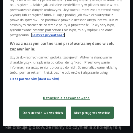
na urządzeniu, takich jak unikalne identyfikatory w plikach cookie w celu
przetwarzania danych osobowych. Użytkownik może zaakceptować swoje


04'00
wybory lub zarządzać nimi, klikając poniżej, jak również skorzystać z
prawa do sprzeciwu na podstawie prawnie uzasadnionego interesu lub w
Czy chcemy pracować za granicą? Jakie kierunki
dowolnym momencie na stronie polityki prywatności. Te wybory będą
rozważamy? Jakie zawody wybieramy?
sygnalizowane naszym partnerom i nie będą miały wpływu na dane
(Czwórka/Poranek OnLine)
przeglądania.
Polityka prywatności
Wraz z naszymi partnerami przetwarzamy dane w celu
zapewnienia:
Użycie dokładnych danych geolokalizacyjnych. Aktywne skanowanie
charakterystyki urządzenia do celów identyfikacji. Przechowywanie
informacji na urządzeniu lub dostęp do nich. Spersonalizowane reklamy i
treści, pomiar reklam i treści, badnie odbiorców i ulepszanie usług.
Lista partnerów (dostawców)
Ustawienia zaawansowane
Odrzucenie wszystkich
Akceptuję wszystkie
Budowlaniec
Foto: Glow Images
Nie brakuje głosów, że mamy do czynienia z kolejną falą