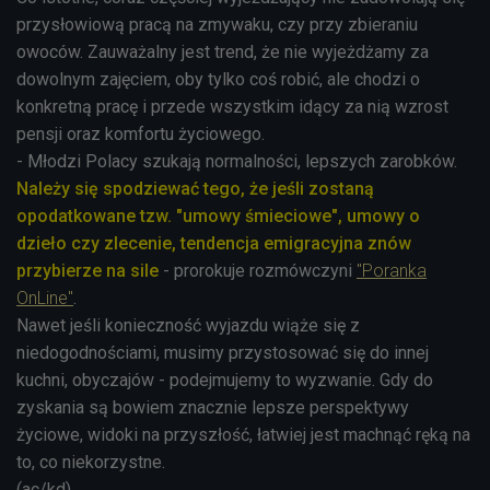
przysłowiową pracą na zmywaku, czy przy zbieraniu
owoców. Zauważalny jest trend, że nie wyjeżdżamy za
dowolnym zajęciem, oby tylko coś robić, ale chodzi o
konkretną pracę i przede wszystkim idący za nią wzrost
pensji oraz komfortu życiowego.
- Młodzi Polacy szukają normalności, lepszych zarobków.
Należy się spodziewać tego, że jeśli zostaną
opodatkowane tzw. "umowy śmieciowe", umowy o
dzieło czy zlecenie, tendencja emigracyjna znów
przybierze na sile
- prorokuje rozmówczyni
"Poranka
OnLine"
.
Nawet jeśli konieczność wyjazdu wiąże się z
niedogodnościami, musimy przystosować się do innej
kuchni, obyczajów - podejmujemy to wyzwanie. Gdy do
zyskania są bowiem znacznie lepsze perspektywy
życiowe, widoki na przyszłość, łatwiej jest machnąć ręką na
to, co niekorzystne.
(ac/kd)