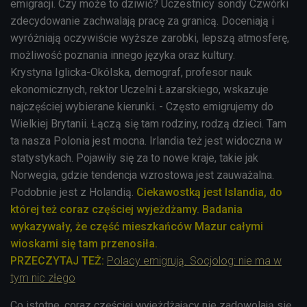
emigracji. Czy może to dziwić? Uczestnicy sondy Czwórki
zdecydowanie zachwalają pracę za granicą. Doceniają i
wyróżniają oczywiście wyższe zarobki, lepszą atmosferę,
możliwość poznania innego języka oraz kultury.
Krystyna Iglicka-Okólska, demograf, profesor nauk
ekonomicznych, rektor Uczelni Łazarskiego, wskazuje
najczęściej wybierane kierunki. - Często emigrujemy do
Wielkiej Brytanii. Łączą się tam rodziny, rodzą dzieci. Tam
ta nasza Polonia jest mocna. Irlandia też jest widoczna w
statystykach. Pojawiły się za to nowe kraje, takie jak
Norwegia, gdzie tendencja wzrostowa jest zauważalna.
Podobnie jest z Holandią.
Ciekawostką jest Islandia, do
której też coraz częściej wyjeżdżamy. Badania
wykazywały, że część mieszkańców Mazur całymi
wioskami się tam przenosiła.
PRZECZYTAJ TEŻ:
Polacy emigrują. Socjolog: nie ma w
tym nic złego
Co istotne, coraz częściej wyjeżdżający nie zadowolają się