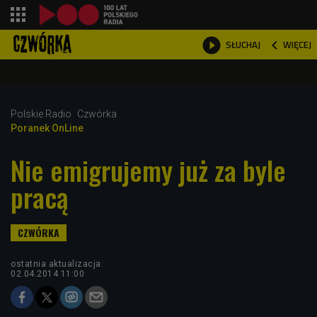
shopping_cart



WIĘCEJ
SŁUCHAJ

Polskie Radio
Czwórka
Poranek OnLine
Nie emigrujemy już za byle
pracą
ostatnia aktualizacja:
02.04.2014 11:00