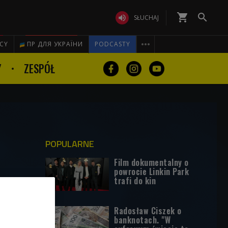
shopping_cart


SŁUCHAJ

ICY
ПР ДЛЯ УКРАЇНИ
PODCASTY
Y
ZESPÓŁ
POPULARNE
Film dokumentalny o
powrocie Linkin Park
trafi do kin
Radosław Ciszek o
banknotach. "W