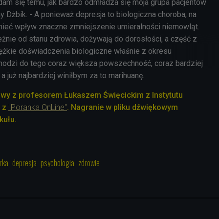
dam się temu, jak bardzo odmładza się moja grupa pacjentów
y Dżbik. - A ponieważ depresja to biologiczna choroba, na
mieć wpływ znaczne zmniejszenie umieralności niemowląt.
żnie od stanu zdrowia, dożywają do dorosłości, a część z
ężkie doświadczenia biologiczne właśnie z okresu
odzi do tego coraz większa powszechność, coraz bardziej
 już najbardziej winiłbym za to marihuanę.
owy z profesorem Łukaszem Święcickim z Instytutu
i z
"Poranka OnLine"
. Nagranie w pliku dźwiękowym
kułu.
rka
depresja
psychologia
zdrowie