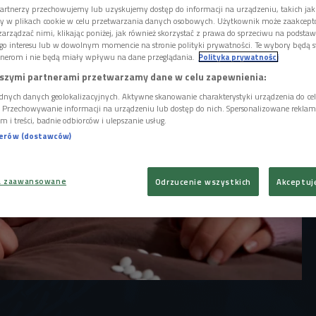
no się lekceważyć, tak jak nie należy ich
artnerzy przechowujemy lub uzyskujemy dostęp do informacji na urządzeniu, takich jak
 przygnębieniem, albo obniżeniem nastroju.
ory w plikach cookie w celu przetwarzania danych osobowych. Użytkownik może zaakcep
arządzać nimi, klikając poniżej, jak również skorzystać z prawa do sprzeciwu na podsta
go interesu lub w dowolnym momencie na stronie polityki prywatności. Te wybory będą 
nerom i nie będą miały wpływu na dane przeglądania.
Polityka prywatności
szymi partnerami przetwarzamy dane w celu zapewnienia:
dnych danych geolokalizacyjnych. Aktywne skanowanie charakterystyki urządzenia do ce
i. Przechowywanie informacji na urządzeniu lub dostęp do nich. Spersonalizowane reklamy 
m i treści, badnie odbiorców i ulepszanie usług.
nerów (dostawców)
a zaawansowane
Odrzucenie wszystkich
Akceptuj