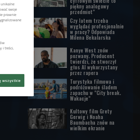
cyfrowym świecie to
 unikalne
piękny analogowy
tować swoje
przedmiot"
wie prawnie
Czy latem trzeba
sygnalizowane
wyglądać profesjonalnie
w pracy? Odpowiada
Milena Bekalarska
lów
i treści,
Kanye West znów
pozwany. Producent
twierdzi, że stworzył
głos AI wykorzystany
przez rapera
Turystyka filmowa i
ę wszystkie
podróżowanie śladem
zapachu w "City break.
Wakacje"
Kultowy film Grety
Gerwig i Noaha
Baumbacha znów na
wielkim ekranie