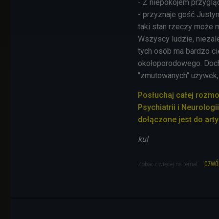
- Z niepokojem przyglą
- przyznaje gość Justyn
taki stan rzeczy może 
Wszyscy ludzie, niezale
tych osób ma bardzo ci
okołoporodowego. Doch
"zmutowanych" używek, a
Posłuchaj całej rozm
Psychiatrii i Neurologi
dołączone jest do arty
kul
czwó
Zobacz więcej na temat: