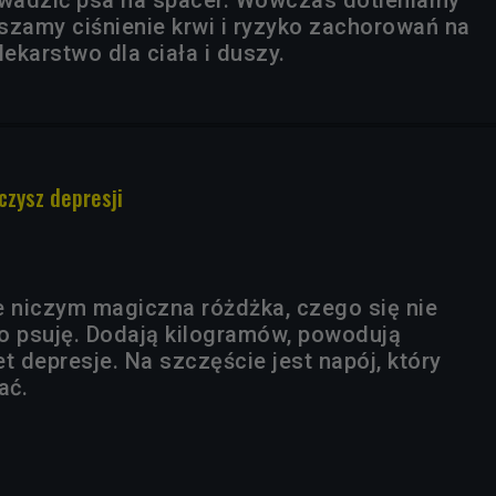
wadzić psa na spacer. Wówczas dotleniamy
szamy ciśnienie krwi i ryzyko zachorowań na
lekarstwo dla ciała i duszy.
czysz depresji
 niczym magiczna różdżka, czego się nie
o psuję. Dodają kilogramów, powodują
t depresje. Na szczęście jest napój, który
ać.