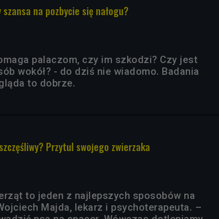
y szansa na pozbycie się nałogu?
omaga palaczom, czy im szkodzi? Czy jest
sób wokół? - do dziś nie wiadomo. Badania
ygląda to dobrze.
szczęśliwy? Przytul swojego zwierzaka
erząt to jeden z najlepszych sposobów na
ojciech Majda, lekarz i psychoterapeuta. –