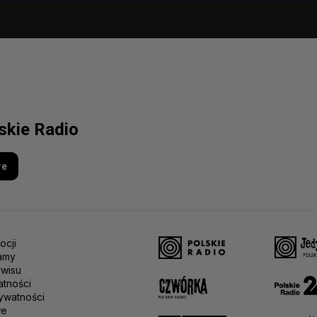
lskie Radio
re
ocji
amy
rwisu
atności
ywatności
we