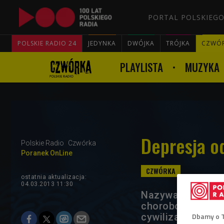
PORTAL POLSKIEGO
POLSKIE RADIO 24
JEDYNKA
DWÓJKA
TRÓJKA
CZWÓ
PLAYLISTA
MUZYKA
Depresja o
Polskie Radio
Czwórka
Poranek OnLine
ostatnia aktualizacja:
04.03.2013 11:30
Nazywana melanch
chorobową. Dziś 
cywilizacyjne, kt
Dbamy o 