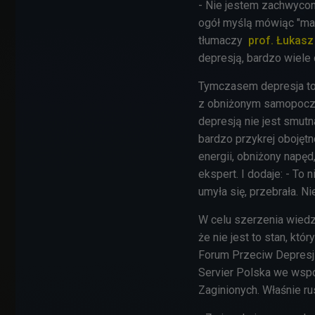
- Nie jestem zachwycon
ogół myślą mówiąc "mam 
tłumaczy
prof. Łukasz
depresją, bardzo wiele 
Tymczasem depresja to 
z obniżonym samopoczuc
depresją nie jest smutn
bardzo przykrej obojętn
energii, obniżony napę
ekspert. I dodaje: - To 
umyła się, przebrała. Ni
W celu szerzenia wiedz
że nie jest to stan, któ
Forum Przeciw Depresji
Servier Polska we wsp
Zaginionych. Właśnie ru