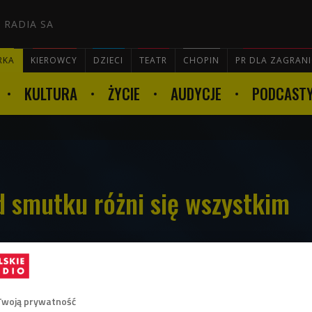
 RADIA SA
RKA
KIEROWCY
DZIECI
TEATR
CHOPIN
PR DLA ZAGRAN
KULTURA
ŻYCIE
AUDYCJE
PODCAST

d smutku różni się wszystkim
olią nie była uznawana za jednostkę
depresja uchodzi za schorzenie
óre coraz częściej dotyka ludzi młodych. Jej
Twoją prywatność