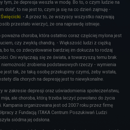
y tym, że depresja weszła w modę. Bo to, o czym ludzie na
doła", to nie jest to, czym ja się na co dzień zajmuję -
 Święcicki
. - A przez to, że wszyscy wszystko nazywają
osób przestało wierzyć, że ona naprawdę istnieje.
poważna choroba, która ostatnio coraz częściej mylona jest
iem, czy zwykłą chandrą. - Większość ludzi z ciężką
a, bo to, co zdecydowanie bardziej im dokucza to rodzaj
ości. Oni wyłączają się ze świata, a towarzyszą temu brak
d, niemożność zrobienia podstawowych rzeczy - wymienia
nie jest tak, że taką osobę przekupimy czymś, żeby wstała,
estety dla chorych na depresję jest to niewykonalne.
y w zakresie depresji oraz uświadomienia społeczeństwu,
ry mija, ale choroba, którą trzeba leczyć powołano do życia
. Kampania organizowana jest od 2007 roku przez firmę
ółpracy z Fundacją ITAKA Centrum Poszukiwań Ludzi
szyła siódma jej odsłona.