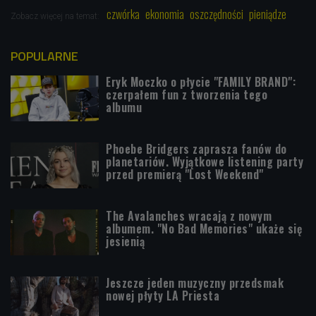
czwórka
ekonomia
oszczędności
pieniądze
Zobacz więcej na temat:
POPULARNE
Eryk Moczko o płycie "FAMILY BRAND":
czerpałem fun z tworzenia tego
albumu
Phoebe Bridgers zaprasza fanów do
planetariów. Wyjątkowe listening party
przed premierą "Lost Weekend"
The Avalanches wracają z nowym
albumem. "No Bad Memories" ukaże się
jesienią
Jeszcze jeden muzyczny przedsmak
nowej płyty LA Priesta