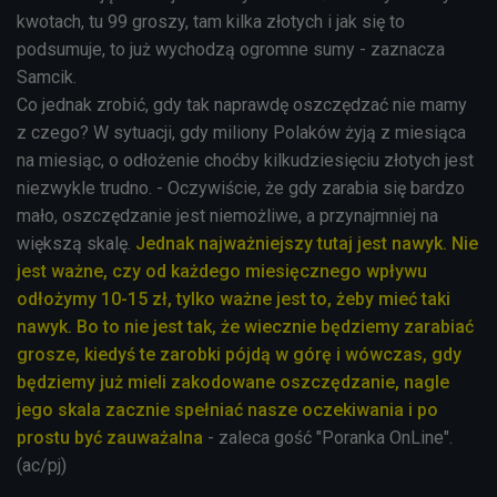
kwotach, tu 99 groszy, tam kilka złotych i jak się to
podsumuje, to już wychodzą ogromne sumy - zaznacza
Samcik.
Co jednak zrobić, gdy tak naprawdę oszczędzać nie mamy
z czego? W sytuacji, gdy miliony Polaków żyją z miesiąca
na miesiąc, o odłożenie choćby kilkudziesięciu złotych jest
niezwykle trudno. - Oczywiście, że gdy zarabia się bardzo
mało, oszczędzanie jest niemożliwe, a przynajmniej na
większą skalę.
Jednak najważniejszy tutaj jest nawyk. Nie
jest ważne, czy od każdego miesięcznego wpływu
odłożymy 10-15 zł, tylko ważne jest to, żeby mieć taki
nawyk. Bo to nie jest tak, że wiecznie będziemy zarabiać
grosze, kiedyś te zarobki pójdą w górę i wówczas, gdy
będziemy już mieli zakodowane oszczędzanie, nagle
jego skala zacznie spełniać nasze oczekiwania i po
prostu być zauważalna
- zaleca gość "Poranka OnLine".
(ac/pj)