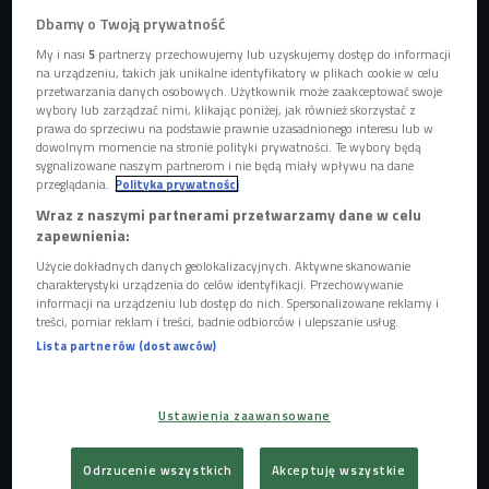
Dbamy o Twoją prywatność
My i nasi
5
partnerzy przechowujemy lub uzyskujemy dostęp do informacji
na urządzeniu, takich jak unikalne identyfikatory w plikach cookie w celu
przetwarzania danych osobowych. Użytkownik może zaakceptować swoje
wybory lub zarządzać nimi, klikając poniżej, jak również skorzystać z
prawa do sprzeciwu na podstawie prawnie uzasadnionego interesu lub w
dowolnym momencie na stronie polityki prywatności. Te wybory będą
sygnalizowane naszym partnerom i nie będą miały wpływu na dane
przeglądania.
Polityka prywatności
Wraz z naszymi partnerami przetwarzamy dane w celu
zapewnienia:
Użycie dokładnych danych geolokalizacyjnych. Aktywne skanowanie
charakterystyki urządzenia do celów identyfikacji. Przechowywanie
informacji na urządzeniu lub dostęp do nich. Spersonalizowane reklamy i
Jak zacząć oszczędzać?
Foto: Glow Images/East News
treści, pomiar reklam i treści, badnie odbiorców i ulepszanie usług.
Lista partnerów (dostawców)
Ponad 50 proc. ankietowanych przez portal praca.pl na
pytanie, co by zrobili mając milion złotych, odpowiedzieli,
że założyliby własną firmę. - Z jednej strony to dobrze, bo
Ustawienia zaawansowane
świadczy to o tym, że mamy bardzo przedsiębiorczy naród
i rzeczywiście jest tak, że wtedy z tego miliona można
Odrzucenie wszystkich
Akceptuję wszystkie
szybko zrobić trzy, cztery, albo dziesięć. Ale znam też inne