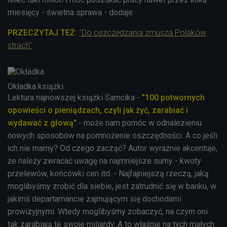
miesięcy - świetna sprawa - dodaje.
PRZECZYTAJ TEŻ:
"Do oszczędzania zmusza Polaków
strach"
Okładka książki
Lektura najnowszej książki Samcika -
"100 potwornych
opowieści o pieniądzach, czyli jak żyć, zarabiać i
wydawać z głową"
- może nam pomóc w odnalezieniu
nowych sposobów na pomnożenie oszczędności. A co jeśli
ich nie mamy? Od czego zacząć? Autor wyraźnie akcentuje,
że należy zwracać uwagę na najmniejsze sumy - kwoty
przelewów, końcówki cen itd. - Najfajniejszą rzeczą, jaką
moglibyśmy zrobić dla siebie, jest zatrudnić się w banku, w
jakimś departamancie zajmującym się dochodami
prowizyjnymi. Wtedy moglibyśmy zobaczyć, na czym oni
tak zarabiają te swoje miliardy. A to właśnie na tych małych