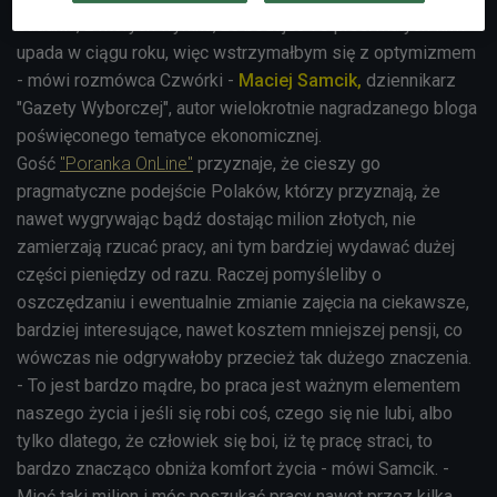
badania, z których wynika, że bodajże 70 proc. małych firm
upada w ciągu roku, więc wstrzymałbym się z optymizmem
- mówi rozmówca Czwórki -
Maciej Samcik,
dziennikarz
"Gazety Wyborczej", autor wielokrotnie nagradzanego bloga
poświęconego tematyce ekonomicznej.
Gość
"Poranka OnLine"
przyznaje, że cieszy go
pragmatyczne podejście Polaków, którzy przyznają, że
nawet wygrywając bądź dostając milion złotych, nie
zamierzają rzucać pracy, ani tym bardziej wydawać dużej
części pieniędzy od razu. Raczej pomyśleliby o
oszczędzaniu i ewentualnie zmianie zajęcia na ciekawsze,
bardziej interesujące, nawet kosztem mniejszej pensji, co
wówczas nie odgrywałoby przecież tak dużego znaczenia.
- To jest bardzo mądre, bo praca jest ważnym elementem
naszego życia i jeśli się robi coś, czego się nie lubi, albo
tylko dlatego, że człowiek się boi, iż tę pracę straci, to
bardzo znacząco obniża komfort życia - mówi Samcik. -
Mieć taki milion i móc poszukać pracy nawet przez kilka