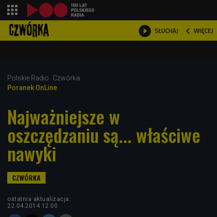
shopping_cart



WIĘCEJ
SŁUCHAJ

Polskie Radio
Czwórka
Poranek OnLine
Najważniejsze w
oszczędzaniu są... właściwe
nawyki
ostatnia aktualizacja:
22.04.2014 12:00