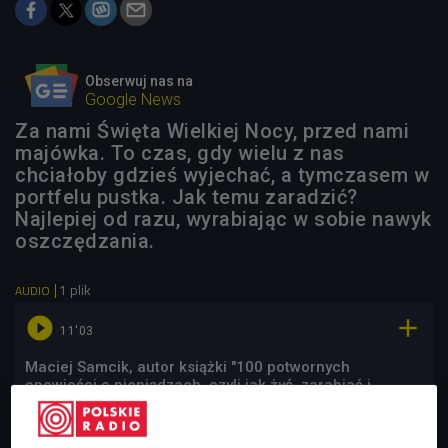
Obserwuj nas na
Google News
Za nami Święta Wielkiej Nocy, przed nami
majówka. To czas, gdy wielu z nas
chciałoby gdzieś wyjechać, a tymczasem w
portfelu pustka. Jak temu zaradzić?
Najlepiej od razu, wyrabiając w sobie nawyk
oszczędzania.
1 plik
AUDIO


11'03
Maciej Samcik, autor książki "100 potwornych
opowieści o pieniądzach, czyli jak żyć, zarabiać i
wydawać z głową", doradzał słuchaczom Czwórki, jak
się zabrać za oszczędzanie (Czwórka/Poranek OnLine)