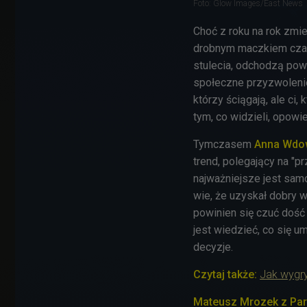
Foto: Glow Images/East News
Choć z roku na rok zmie
drobnym maczkiem czar
stulecia, odchodzą powo
społeczne przyzwolenie 
którzy ściągają, ale ci
tym, co widzieli, opowi
Tymczasem
Anna Wdow
trend, polegający na "p
najważniejsze jest sam
wie, że uzyskał dobry w
powinien się czuć doś
jest wiedzieć, co się u
decyzje.
Czytaj także:
Jak wygry
Mateusz Mrozek z Pa