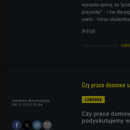
wyraziła opinię, że "je
przywilej". - I nie dla 
warto - mówi studentka
(kd/pj)
czwó
Zobacz więcej na temat:
Czy prace domowe s
ostatnia aktualizacja:
04.11.2013 15:44
Czy prace domowe
podyskutujemy we