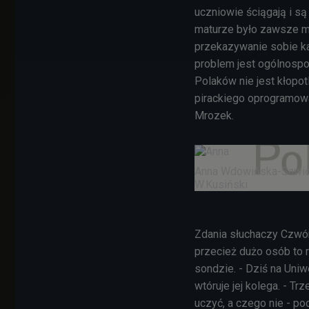
uczniowie ściągają i są
maturze było zawsze m
przekazywanie sobie ka
problem jest ogólnospoł
Polaków nie jest kłopot
pirackiego oprogramowa
Mrozek.
Anna Wdowińska-Sawick
W.Kusiński
Zdania słuchaczy Czwórk
przecież dużo osób to r
sondzie. - Dziś na Uni
wtóruje jej kolega. - T
uczyć, a czego nie - p