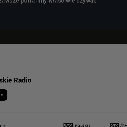
 zawsze potrafimy właściwie używać.
lskie Radio
re
ocji