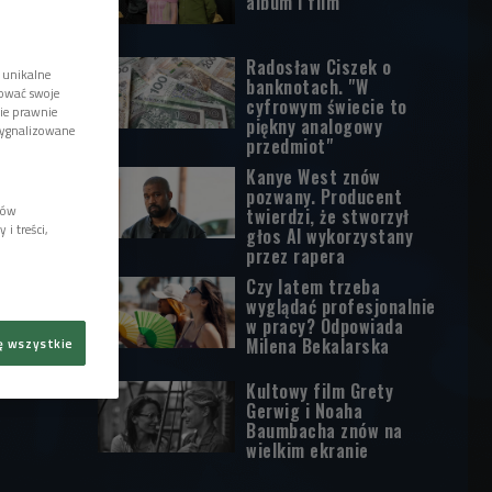
album i film
Radosław Ciszek o
 unikalne
banknotach. "W
tować swoje
cyfrowym świecie to
wie prawnie
piękny analogowy
sygnalizowane
przedmiot"
Kanye West znów
pozwany. Producent
lów
twierdzi, że stworzył
i treści,
głos AI wykorzystany
przez rapera
Czy latem trzeba
wyglądać profesjonalnie
w pracy? Odpowiada
Milena Bekalarska
ę wszystkie
Kultowy film Grety
Gerwig i Noaha
Baumbacha znów na
wielkim ekranie