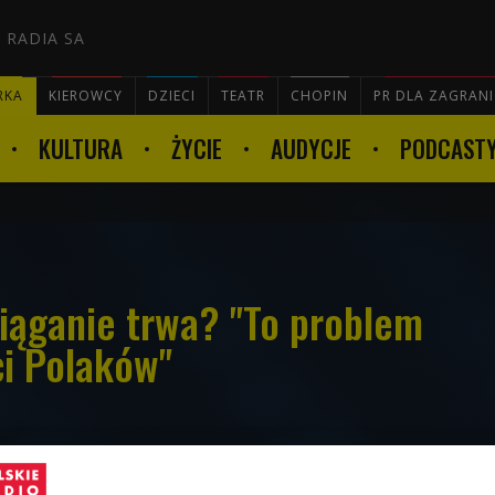
 RADIA SA
RKA
KIEROWCY
DZIECI
TEATR
CHOPIN
PR DLA ZAGRAN
KULTURA
ŻYCIE
AUDYCJE
PODCAST

iąganie trwa? "To problem
i Polaków"
sach, koszulki przerobione na