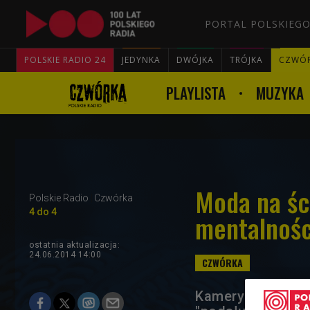
PORTAL POLSKIEGO
POLSKIE RADIO 24
JEDYNKA
DWÓJKA
TRÓJKA
CZWÓ
PLAYLISTA
MUZYKA
Moda na śc
Polskie Radio
Czwórka
4 do 4
mentalnośc
ostatnia aktualizacja:
24.06.2014 14:00
Kamery w długopi