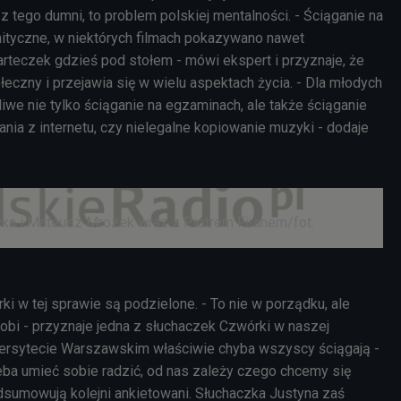
 z tego dumni, to problem polskiej mentalności. - Ściąganie na
ityczne, w niektórych filmach pokazywano nawet
rteczek gdzieś pod stołem - mówi ekspert i przyznaje, że
eczny i przejawia się w wielu aspektach życia. - Dla młodych
liwe nie tylko ściąganie na egzaminach, ale także ściąganie
nia z internetu, czy nielegalne kopiowanie muzyki - dodaje
a i Mateusz Mrozek wraz z Piotrem Firanem/fot.
i w tej sprawie są podzielone. - To nie w porządku, ale
obi - przyznaje jedna z słuchaczek Czwórki w naszej
wersytecie Warszawskim właściwie chyba wszyscy ściągają -
rzeba umieć sobie radzić, od nas zależy czego chcemy się
odsumowują kolejni ankietowani. Słuchaczka Justyna zaś