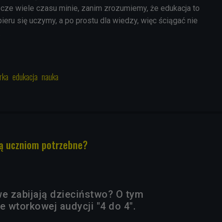
szcze wiele czasu minie, zanim zrozumiemy, że edukacja to
papieru się uczymy, a po prostu dla wiedzy, więc ściągać nie
.
rka
edukacja
nauka
ą uczniom potrzebne?
 zabijają dzieciństwo? O tym
 wtorkowej audycji "4 do 4".