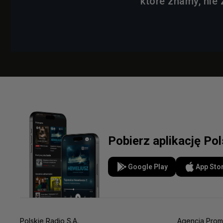
które znamy, nie
Pobierz aplikację Po
Google Play
App Sto
Polskie Radio S.A.
Agencja Prom