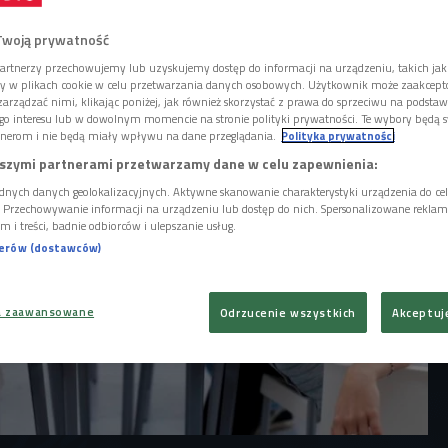
izelki", elektronika do ściągania w
zpiegowskie okulary i aparaty do uszu - to
Twoją prywatność
ono u chińskich studentów, którzy ściągali
lscy żacy są równie pomysłowi.
artnerzy przechowujemy lub uzyskujemy dostęp do informacji na urządzeniu, takich jak
ory w plikach cookie w celu przetwarzania danych osobowych. Użytkownik może zaakcep
arządzać nimi, klikając poniżej, jak również skorzystać z prawa do sprzeciwu na podsta
go interesu lub w dowolnym momencie na stronie polityki prywatności. Te wybory będą 
nerom i nie będą miały wpływu na dane przeglądania.
Polityka prywatności
szymi partnerami przetwarzamy dane w celu zapewnienia:
dnych danych geolokalizacyjnych. Aktywne skanowanie charakterystyki urządzenia do ce
i. Przechowywanie informacji na urządzeniu lub dostęp do nich. Spersonalizowane reklamy 
m i treści, badnie odbiorców i ulepszanie usług.
nerów (dostawców)
a zaawansowane
Odrzucenie wszystkich
Akceptuj