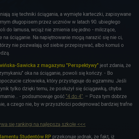
niają się techniki ściągania, a wymięte karteczki, zapisywane
nym długopisem przez uczniów w latach 90. ubiegłego
li do lamusa, wciąż nie zmienia się jedno - milczące,
na ściąganie. Na napiętnowanie mogą narazić się nie ci,
, którzy nie pozwalają od siebie przepisywać, albo komuś o
edzą.
ińska-Sawicka z magazynu "Perspektywy"
jest zdania, że
rzymykaniu" oka na ściąganie, powoli się kończy. - Bo
opoczucie człowieka, który przystępuje do egzaminu. Jeśli
ynik tylko dzięki temu, że posłużył się ściągawką, chyba
ć marnie… - podsumowuje gość
"4 do 4"
. – Poza tym dobrze
mie, a czego nie, by w przyszłości podejmować bardziej trafne
wa się rankingi na najlepszą szkołę <<<
rlamentu Studentów RP
przekonuje jednak, że fakt, iż