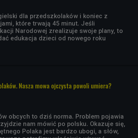
elski dla przedszkolaków i koniec z
jami, które trwają 45 minut. Jeśli
acji Narodowej zrealizuje swoje plany, to
dać edukacja dzieci od nowego roku
olaków. Nasza mowa ojczysta powoli umiera?
w obcych to dziś norma. Problem pojawia
rzyjdzie nam mówić po polsku. Okazuje się,
ętnego Polaka jest bardzo ubogi, a słów,