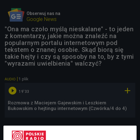
Obserwuj nas na
Google News
"Ona ma czoło myślą nieskalane" - to jeden
z komentarzy, jakie można znaleźć na
popularnym portalu internetowym pod
tekstem o znanej osobie. Skąd biorą się
takie hejty i czy są sposoby na to, by z tymi
"wyrazami uwielbienia" walczyć?
1 plik
AUDIO


19'33
Rozmowa z Maciejem Gajewskim i Leszkiem
Bukowskim o hejtingu internetowym (Czwórka/4 do 4)