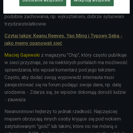
Odrzucenie wszystkich
Akceptuję wszystkie
Komputerowych. - Hejterami mogą być zarówno młodociani
frustraci, jak i ci, których nigdy byśmy nie posądzili o
podobne zachowania, np. wykształceni, dobrze sytuowani
trzydziestolatkowie.
Czytaj także: Keanu Reeves, Yao Ming i Typowy Seba -
jako memy opanowali sieć
Maciej Gajewski
z magazynu "Chip", który często publikuje
w sieci przyznaje, że na niektórych portalach ma możliwość
sprawdzania, kto wpisał komentarz pod jego tekstem.
Często, aby dodać swoją wypowiedź internauta musi
zarejestrować się na forum podając swoje dane, np. datę
urodzenia. - Zdarza się, że wpisów dokonują dorośli ludzie
- zauważa.
Nieanonimowi hejterzy to jednak rzadkość. Najczęściej
mięsem obrzucają innych osoby kryjące się pod nickiem
zatytułowanym "gość" lub takimi, które nic nie mówią o