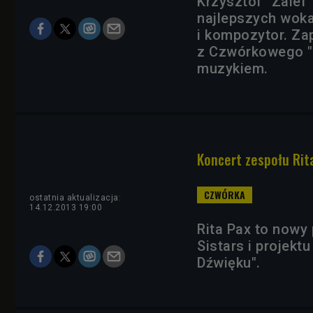
Krzysztof "Zalef
najlepszych woka
i kompozytor. Za
z Czwórkowego "M
muzykiem.
Koncert zespołu Rit
ostatnia aktualizacja:
14.12.2013 19:00
Rita Pax to nowy 
Sistars i projekt
Dźwięku".