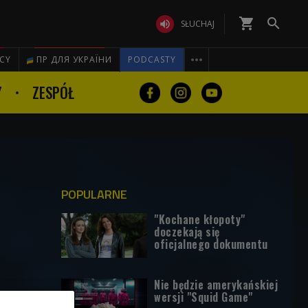
shopping_cart


SŁUCHAJ

ICY
ПР ДЛЯ УКРАЇНИ
PODCASTY
Y
ZESPÓŁ
POPULARNE
"Kochane kłopoty"
doczekają się
oficjalnego dokumentu
Nie będzie amerykańskiej
wersji "Squid Game"