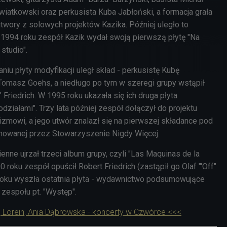
wiatkowski oraz perkusista Kuba Jabłoński, a formacja grała
twory z solowych projektów Kazika. Później uległo to
 1994 roku zespół Kazik wydał swoją pierwszą płytę "Na
studio".
aniu płyty modyfikacji uległ skład - perkusistę Kubę
Tomasz Goehs, a niedługo po tym w szeregi grupy wstąpił
" Friedrich. W 1995 roku ukazała się ich druga płyta
ziałami". Trzy lata później zespół dołączył do projektu
mowi, a jego utwór znalazł się na pierwszej składance pod
mowanej przez Stowarzyszenie Nigdy Więcej.
enne ujrzał trzeci album grupy, czyli "Las Maquinas de la
 roku zespół opuścił Robert Friedrich (zastąpił go Olaf "'Off"
 roku wyszła ostatnia płyta - wydawnictwo podsumowujące
zespołu pt. "Występ".
, Lorein, Ania Dąbrowska - koncerty w Czwórce <<<