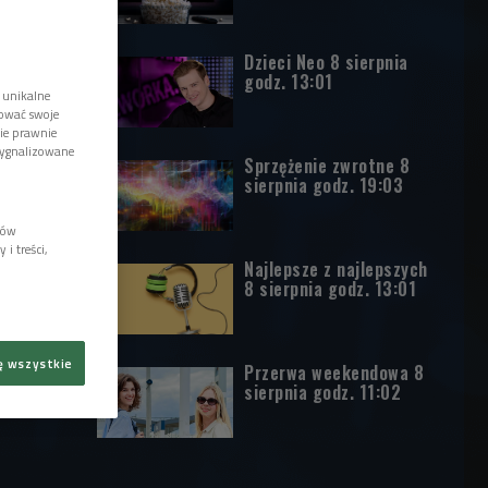
Dzieci Neo 8 sierpnia
godz. 13:01
 unikalne
tować swoje
wie prawnie
sygnalizowane
Sprzężenie zwrotne 8
sierpnia godz. 19:03
lów
i treści,
Najlepsze z najlepszych
8 sierpnia godz. 13:01
ę wszystkie
Przerwa weekendowa 8
sierpnia godz. 11:02