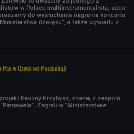
" Zalewski to uważany za jednego z
listów w Polsce multiinstrumentalista, autor
praszamy do wysłuchania nagrania koncertu
inisterstwa dźwięku", a także wywiadu z
a Pax w Czwórce! Posłuchaj!
projekt Pauliny Przybysz, znanej z zespołu
u "Pinnawela". Zagrali w "Ministerstwie