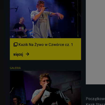

Kazik Na Żywo w Czwórce cz. 1
więcej

GALERIA
Początkowo
Kazik Stasz