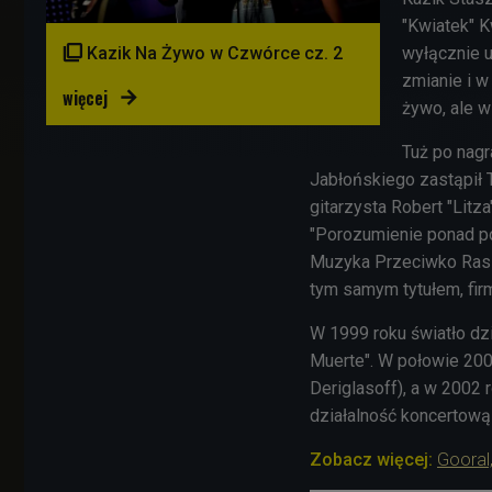
"Kwiatek" K
wyłącznie u

Kazik Na Żywo w Czwórce cz. 2
zmianie i w
więcej

żywo, ale w 
Tuż po nagr
Jabłońskiego zastąpił 
gitarzysta Robert "Litza
"Porozumienie ponad pod
Muzyka Przeciwko Rasiz
tym samym tytułem, fir
W 1999 roku światło dzi
Muerte". W połowie 2000
Deriglasoff), a w 2002
działalność koncertową 
Zobacz więcej:
Gooral