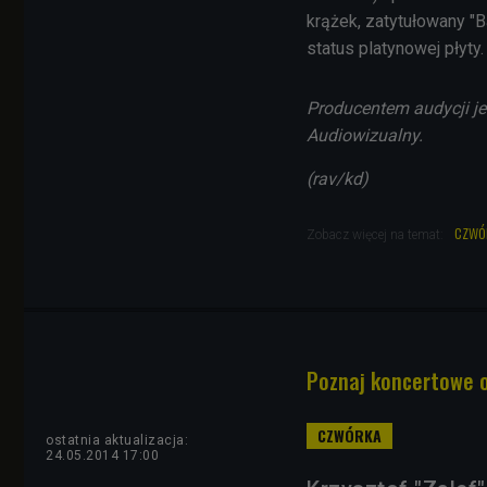
krążek, zatytułowany "B
status platynowej płyty.
Producentem audycji je
Audiowizualny.
(rav/kd)
czwó
Zobacz więcej na temat:
Poznaj koncertowe o
ostatnia aktualizacja:
24.05.2014 17:00