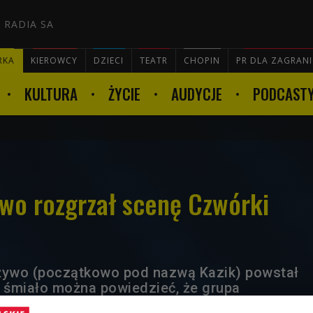
 RADIA SA
RKA
KIEROWCY
DZIECI
TEATR
CHOPIN
PR DLA ZAGRAN
KULTURA
ŻYCIE
AUDYCJE
PODCAST

ywo rozgrzał scenę Czwórki
 żywo (początkowo pod nazwą Kazik) powstał
ś śmiało można powiedzieć, że grupa
 nurt w polskiej muzyce rozrywkowej.