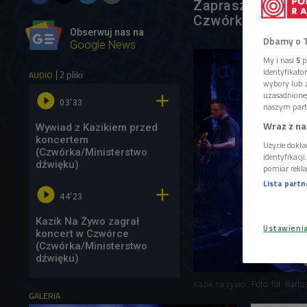
Zapraszamy do w
Czwórkowym "Min
Obserwuj nas na
Dbamy o 
Google News
My i nasi
5
p
identyfikat
2 pliki
AUDIO
wybory lub z
uzasadnione


03'33
naszym part
Wraz z na
Wywiad z Kazikiem przed
koncertem
Użycie dokła
(Czwórka/Ministerstwo
identyfikacj
dźwięku)
pomiar rekla
Lista part


44'23
Kazik Na Żywo zagrał
Ustawieni
koncert w Czwórce
(Czwórka/Ministerstwo
dźwięku)
Kazik na żywo
Foto: fot. Barto
GALERIA