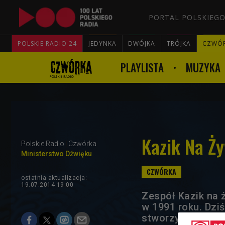
PORTAL POLSKIEGO
POLSKIE RADIO 24
JEDYNKA
DWÓJKA
TRÓJKA
CZWÓ
PLAYLISTA
MUZYKA
Kazik Na Ż
Polskie Radio
Czwórka
Ministerstwo Dźwięku
ostatnia aktualizacja:
19.07.2014 19:00
Zespół Kazik na
w 1991 roku. Dzi
stworzyła własny