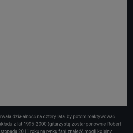
rwała działalność na cztery lata, by potem reaktywować
składu z lat 1995-2000 (gitarzystą został ponownie Robert
listopada 2011 roku na rynku fani znaleźć mogli kolejny