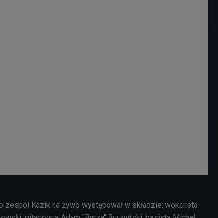
 zespół Kazik na żywo występował w składzie: wokalista
ewski, gitarzysta Adam "Burza" Burzyński, basista Michał