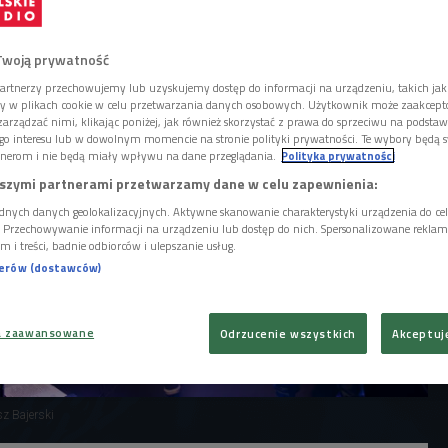
ysłuchania nagrania koncertu w
isterstwie dźwięku".
Twoją prywatność
artnerzy przechowujemy lub uzyskujemy dostęp do informacji na urządzeniu, takich jak
ory w plikach cookie w celu przetwarzania danych osobowych. Użytkownik może zaakcep
arządzać nimi, klikając poniżej, jak również skorzystać z prawa do sprzeciwu na podsta
go interesu lub w dowolnym momencie na stronie polityki prywatności. Te wybory będą 
nerom i nie będą miały wpływu na dane przeglądania.
Polityka prywatności
szymi partnerami przetwarzamy dane w celu zapewnienia:
dnych danych geolokalizacyjnych. Aktywne skanowanie charakterystyki urządzenia do ce
i. Przechowywanie informacji na urządzeniu lub dostęp do nich. Spersonalizowane reklamy 
m i treści, badnie odbiorców i ulepszanie usług.
nerów (dostawców)
a zaawansowane
Odrzucenie wszystkich
Akceptuj
sz Bajerski