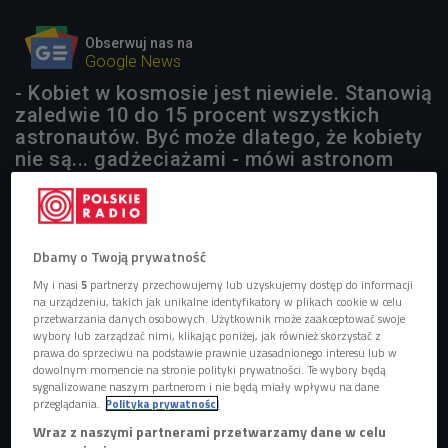
Obserwuj nas na
Google News
- Kobiet w kosmosie jest niewiele. Stanowią
zaledwie 10 do 15 procent wszystkich
astronautów. Być może dlatego, że kobiety
nie są... gadżeciażami - mówi astronom
Mateusz Borkowicz.
1 plik
AUDIO
Dbamy o Twoją prywatność


08'56
My i nasi
5
partnerzy przechowujemy lub uzyskujemy dostęp do informacji
na urządzeniu, takich jak unikalne identyfikatory w plikach cookie w celu
Jak wygląda życie na stacji kosmicznej z punktu
przetwarzania danych osobowych. Użytkownik może zaakceptować swoje
widzenia kobiet? (Stacja Nauka/Czwórka)
wybory lub zarządzać nimi, klikając poniżej, jak również skorzystać z
prawa do sprzeciwu na podstawie prawnie uzasadnionego interesu lub w
dowolnym momencie na stronie polityki prywatności. Te wybory będą
sygnalizowane naszym partnerom i nie będą miały wpływu na dane
przeglądania.
Polityka prywatności
Wraz z naszymi partnerami przetwarzamy dane w celu