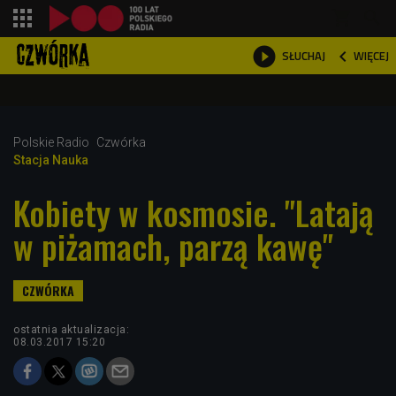
shopping_cart



WIĘCEJ
SŁUCHAJ

Polskie Radio
Czwórka
Stacja Nauka
Kobiety w kosmosie. "Latają
w piżamach, parzą kawę"
ostatnia aktualizacja:
08.03.2017 15:20