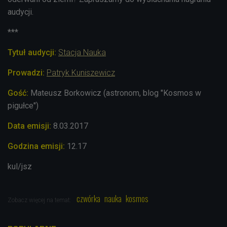
audycji.
***
Tytuł audycji:
Stacja Nauka
Prowadzi:
Patryk Kuniszewicz
Gość:
Mateusz Borkowicz (astronom, blog "Kosmos w
pigułce")
Data emisji:
8.03.2017
Godzina emisji:
12.17
kul/jsz
czwórka
nauka
kosmos
Zobacz więcej na temat: