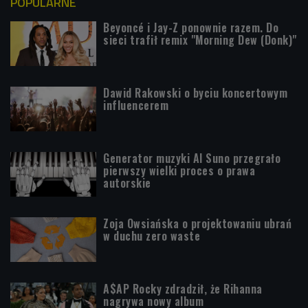
POPULARNE
Beyoncé i Jay-Z ponownie razem. Do
sieci trafił remix "Morning Dew (Donk)"
Dawid Rakowski o byciu koncertowym
influencerem
Generator muzyki AI Suno przegrało
pierwszy wielki proces o prawa
autorskie
Zoja Owsiańska o projektowaniu ubrań
w duchu zero waste
A$AP Rocky zdradził, że Rihanna
nagrywa nowy album