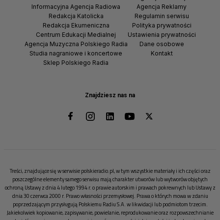
Informacyjna Agencja Radiowa
Agencja Reklamy
Redakcja Katolicka
Regulamin serwisu
Redakcja Ekumeniczna
Polityka prywatności
Centrum Edukacji Medialnej
Ustawienia prywatności
Agencja Muzyczna Polskiego Radia
Dane osobowe
Studia nagraniowe i koncertowe
Kontakt
Sklep Polskiego Radia
Znajdziesz nas na
Treści, znajdujące się w serwisie polskieradio.pl, w tym wszystkie materiały i ich części oraz
poszczególne elementy samego serwisu mają charakter utworów lub wytworów objętych
ochroną Ustawy z dnia 4 lutego 1994 r. o prawie autorskim i prawach pokrewnych lub Ustawy z
dnia 30 czerwca 2000 r. Prawo własności przemysłowej. Prawa o których mowa w zdaniu
poprzedzającym przysługują Polskiemu Radiu S.A. w likwidacji lub podmiotom trzecim.
Jakiekolwiek kopiowanie, zapisywanie, powielanie, reprodukowanie oraz rozpowszechnianie