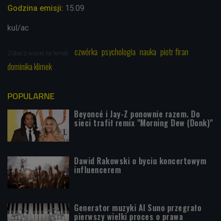
Godzina emisji:
15
.09
kul/ac
czwórka
psychologia
nauka
piotr firan
Zobacz więcej na temat:
dominika klimek
POPULARNE
Beyoncé i Jay-Z ponownie razem. Do
sieci trafił remix "Morning Dew (Donk)"
Dawid Rakowski o byciu koncertowym
influencerem
Generator muzyki AI Suno przegrało
pierwszy wielki proces o prawa