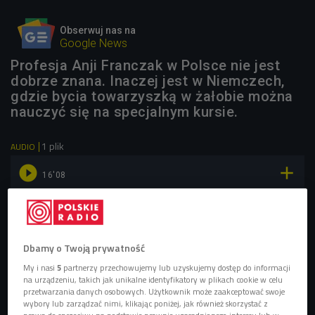
Obserwuj nas na
Google News
Profesja Anji Franczak w Polsce nie jest
dobrze znana. Inaczej jest w Niemczech,
gdzie bycia towarzyszką w żałobie można
nauczyć się na specjalnym kursie.
1 plik
AUDIO


16'08
Jak, gdzie i od kogo nauczyć się przeżywania żałoby?
(Czat Czwórki/Czwórka)
Dbamy o Twoją prywatność
My i nasi
5
partnerzy przechowujemy lub uzyskujemy dostęp do informacji
na urządzeniu, takich jak unikalne identyfikatory w plikach cookie w celu
przetwarzania danych osobowych. Użytkownik może zaakceptować swoje
wybory lub zarządzać nimi, klikając poniżej, jak również skorzystać z