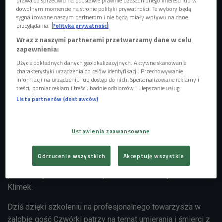
prawa do sprzeciwu na podstawie prawnie uzasadnionego interesu lub w
dowolnym momencie na stronie polityki prywatności. Te wybory będą
sygnalizowane naszym partnerom i nie będą miały wpływu na dane
przeglądania.
Polityka prywatności
Wraz z naszymi partnerami przetwarzamy dane w celu
zapewnienia:
Użycie dokładnych danych geolokalizacyjnych. Aktywne skanowanie
charakterystyki urządzenia do celów identyfikacji. Przechowywanie
informacji na urządzeniu lub dostęp do nich. Spersonalizowane reklamy i
zdjęcie ilustracyjne
Foto: Shutterstock/Photographee.eu
treści, pomiar reklam i treści, badnie odbiorców i ulepszanie usług.
Lista partnerów (dostawców)
Prędzej czy później każdy z nas będzie musiał
skonfrontować się ze śmiercią, tymczasem to temat, który
dla części ludzi nadal jest tabu. - Kiedy zmarło moje
Ustawienia zaawansowane
dziecko, byłam zmuszona nauczyć się przeżywać żałobę.
Zdałam sobie wówczas sprawę, jak bardzo nic o tym nie
Odrzucenie wszystkich
Akceptuję wszystkie
wiem i nie znam osób, do których mogłabym się zwrócić o
pomoc z tym tematem - wspomina rozmówczyni Dominiki
Klimek.
Dziś dzięki szkoleniu na profesjonalnego towarzysza w
żałobie gość Czwórki patrzy na temat umierania i śmierci z