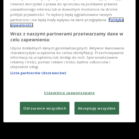
również skorzystać z prawa do sprzeciwu na podstawie prawnie
uzasadnionego interesu lub w dowolnym momencie na stronie
polityki prywatności. Te wybory będą sygnalizowane naszym
partnerom i nie będą miały wpływu na dane przeglądania.
Polityka
prywatności
Wraz z naszymi partnerami przetwarzamy dane w
celu zapewnienia:
Użycie dokładnych danych geolokalizacyjnych. Aktywne skanowanie
charakterystyki urządzenia do celów identyfikacji. Przechowywanie
informacji na urządzeniu lub dostęp do nich. Spersonalizowane
reklamy i treści, pomiar reklam i treści, badnie odbiorców i
ulepszanie usług.
Lista partnerów (dostawców)
Ustawienia zaawansowane
Odrzucenie wszystkich
Akceptuję wszystkie