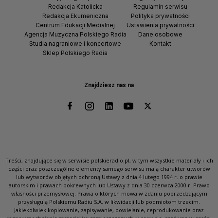
Redakcja Katolicka
Regulamin serwisu
Redakcja Ekumeniczna
Polityka prywatności
Centrum Edukacji Medialnej
Ustawienia prywatności
Agencja Muzyczna Polskiego Radia
Dane osobowe
Studia nagraniowe i koncertowe
Kontakt
Sklep Polskiego Radia
Znajdziesz nas na
Treści, znajdujące się w serwisie polskieradio.pl, w tym wszystkie materiały i ich
części oraz poszczególne elementy samego serwisu mają charakter utworów
lub wytworów objętych ochroną Ustawy z dnia 4 lutego 1994 r. o prawie
autorskim i prawach pokrewnych lub Ustawy z dnia 30 czerwca 2000 r. Prawo
własności przemysłowej. Prawa o których mowa w zdaniu poprzedzającym
przysługują Polskiemu Radiu S.A. w likwidacji lub podmiotom trzecim.
Jakiekolwiek kopiowanie, zapisywanie, powielanie, reprodukowanie oraz