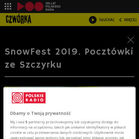
shopping_cart



SŁUCHAJ
WIĘCEJ

SnowFest 2019. Pocztówki
ze Szczyrku
Dbamy o Twoją prywatność
My i nasi
5
partnerzy przechowujemy lub uzyskujemy dostęp do
informacji na urządzeniu, takich jak unikalne identyfikatory w plikach
cookie w celu przetwarzania danych osobowych. Użytkownik może
zaakceptować swoje wybory lub zarządzać nimi, klikając poniżej, jak