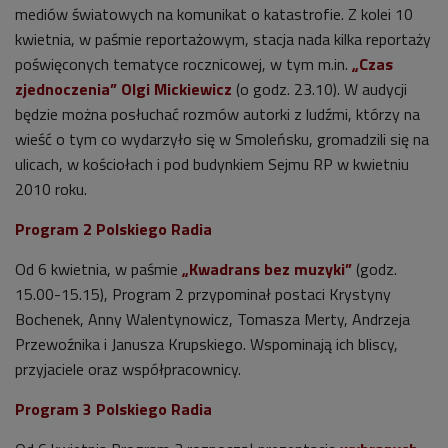
mediów światowych na komunikat o katastrofie. Z kolei 10
kwietnia, w paśmie reportażowym, stacja nada kilka reportaży
poświęconych tematyce rocznicowej, w tym m.in.
„Czas
zjednoczenia” Olgi Mickiewicz
(o godz. 23.10). W audycji
będzie można posłuchać rozmów autorki z ludźmi, którzy na
wieść o tym co wydarzyło się w Smoleńsku, gromadzili się na
ulicach, w kościołach i pod budynkiem Sejmu RP w kwietniu
2010 roku.
Program 2 Polskiego Radia
Od 6 kwietnia, w paśmie
„Kwadrans bez muzyki”
(godz.
15.00-15.15), Program 2 przypominał postaci Krystyny
Bochenek, Anny Walentynowicz, Tomasza Merty, Andrzeja
Przewoźnika i Janusza Krupskiego. Wspominają ich bliscy,
przyjaciele oraz współpracownicy.
Program 3 Polskiego Radia