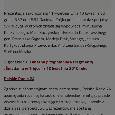
Prezentacja zakończy się 11 kwietnia. Dnia 10 kwietnia od
godz. 8.57 do 18.57 Radiowa Trójka prezentowała specjalny
cykl audycji, w których znajdą się wypowiedzi m.in.: Lecha
Kaczyńskiego, Marii Kaczyńskiej, Ryszarda Kaczorowskiego,
gen. Franciszka Gągora, Macieja Płażyńskiego, Janusza
Kurtyki, Andrzeja Przewoźnika, Andrzeja Sariusz-Skąpskiego,
Stefana Melaka.
O godzinie 9.00
antena przypomniała fragmenty
„Śniadania w Trójce” z 10 kwietnia 2010 roku
.
Polskie Radio 24
Zgodnie z informacyjnym charakterem stacji, Polskie Radio 24
upamiętniła rocznicę katastrofy smoleńskiej, emitując przede
wszystkim rozmowy ukazujące to tragiczne wydarzenie z
dzisiejszej perspektywy. Zaprezentowane zostaną
wspomnienia, reportaże i wywiady analizujące i oceniające