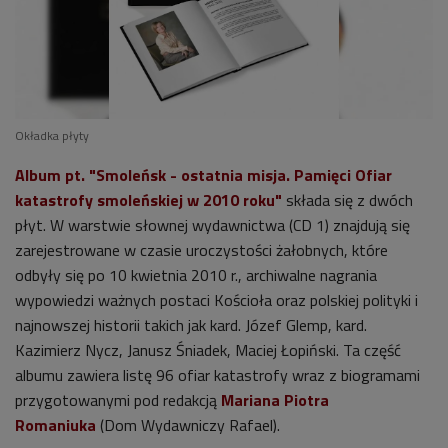
Okładka płyty
Album pt. "
Smole
ńsk - ostatnia misja. Pamięci Ofiar
katastrofy smoleńskiej w 2010 roku"
składa się z dwóch
płyt. W warstwie słownej wydawnictwa (CD 1) znajdują się
zarejestrowane w czasie uroczystości żałobnych, które
odbyły się po 10 kwietnia 2010 r., archiwalne nagrania
wypowiedzi ważnych postaci Kościoła oraz polskiej polityki i
najnowszej historii takich jak kard. Józef Glemp, kard.
Kazimierz Nycz, Janusz Śniadek, Maciej Łop​iński. Ta część
albumu zawiera listę 96 ofiar katastrofy wraz z biogramami
przygotowanymi
pod redakcją
Mariana Piotra
Romaniuka
(Dom Wydawniczy Rafael).