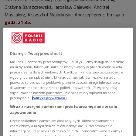
Grażyna Barszczewska, Jarosław Gajewski, Andrzej
Mastalerz, Krzysztof Wakuliński i Andrzej Ferenc. Emisja o
godz. 21.35
.
Program 2 Polskiego Radia
o godzinie
19.00
wyemituje
słuchowisko Feliksa Netza „Odchodzimy” w
reżyserii Jana Warenyci
. Jest to opowieść człowieka, który
Dbamy o Twoją prywatność
miał być jednym z 96 pasażerów samolotu Tu-154M
My i nasi
5
partnerzy przechowujemy lub uzyskujemy dostęp do informacji
lecącego do Smoleńska 10 kwietnia 2010 roku, ale swoje
na urządzeniu, takich jak unikalne identyfikatory w plikach cookie w celu
miejsce odstąpił innej osobie. W słuchowisku wystąpią:
przetwarzania danych osobowych. Użytkownik może zaakceptować swoje
wybory lub zarządzać nimi, klikając poniżej, jak również skorzystać z
Mariusz Benoit, Tomasz Borkowski, Halina Łabonarska i
prawa do sprzeciwu na podstawie prawnie uzasadnionego interesu lub w
Joanna Sobieska.
dowolnym momencie na stronie polityki prywatności. Te wybory będą
sygnalizowane naszym partnerom i nie będą miały wpływu na dane
przeglądania.
Polityka prywatności
Program 3 Polskiego Radia
zakończy rozpoczętą
Wraz z naszymi partnerami przetwarzamy dane w celu
6 kwietnia prezentację wybranych przemówień i wypowiedzi
zapewnienia:
prezydenta Lecha Kaczyńskiego z albumu „Prezydent RP
Użycie dokładnych danych geolokalizacyjnych. Aktywne skanowanie
Lech Kaczyński – Świadectwo”, jednego z dwóch albumów
charakterystyki urządzenia do celów identyfikacji. Przechowywanie
wydanych w tym roku przez Polskie Radio w hołdzie Ofiarom
informacji na urządzeniu lub dostęp do nich. Spersonalizowane reklamy i