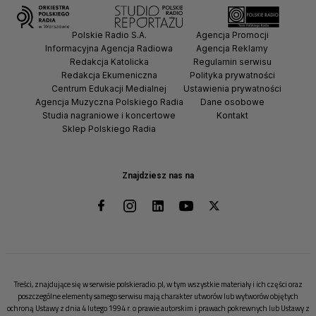
Polskie Radio S.A.
Agencja Promocji
Informacyjna Agencja Radiowa
Agencja Reklamy
Redakcja Katolicka
Regulamin serwisu
Redakcja Ekumeniczna
Polityka prywatności
Centrum Edukacji Medialnej
Ustawienia prywatności
Agencja Muzyczna Polskiego Radia
Dane osobowe
Studia nagraniowe i koncertowe
Kontakt
Sklep Polskiego Radia
Znajdziesz nas na
Treści, znajdujące się w serwisie polskieradio.pl, w tym wszystkie materiały i ich części oraz
poszczególne elementy samego serwisu mają charakter utworów lub wytworów objętych
ochroną Ustawy z dnia 4 lutego 1994 r. o prawie autorskim i prawach pokrewnych lub Ustawy z