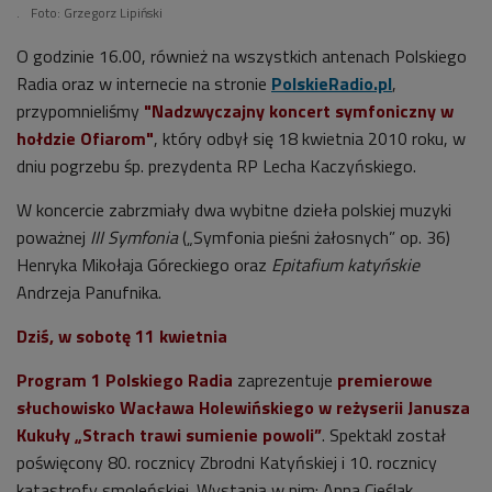
.
Foto: Grzegorz Lipiński
O godzinie 16.00, również na wszystkich antenach Polskiego
Radia oraz w internecie na stronie
PolskieRadio.pl
,
przypomnieliśmy
"Nadzwyczajny koncert symfoniczny w
hołdzie Ofiarom"
, który odbył się 18 kwietnia 2010 roku, w
dniu pogrzebu śp. prezydenta RP Lecha Kaczyńskiego.
W koncercie zabrzmiały dwa wybitne dzieła polskiej muzyki
poważnej
III Symfonia
(„Symfonia pieśni żałosnych” op. 36)
Henryka Mikołaja Góreckiego oraz
Epitafium katyńskie
Andrzeja Panufnika.
Dziś, w sobotę 11 kwietnia
Program 1 Polskiego Radia
zaprezentuje
premierowe
słuchowisko Wacława Holewińskiego w reżyserii Janusza
Kukuły „Strach trawi sumienie powoli”
. Spektakl został
poświęcony 80. rocznicy Zbrodni Katyńskiej i 10. rocznicy
katastrofy smoleńskiej. Wystąpią w nim: Anna Cieślak,