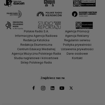
Polskie Radio S.A.
Agencja Promocji
Informacyjna Agencja Radiowa
Agencja Reklamy
Redakcja Katolicka
Regulamin serwisu
Redakcja Ekumeniczna
Polityka prywatności
Centrum Edukacji Medialnej
Ustawienia prywatności
Agencja Muzyczna Polskiego Radia
Dane osobowe
Studia nagraniowe i koncertowe
Kontakt
Sklep Polskiego Radia
Znajdziesz nas na