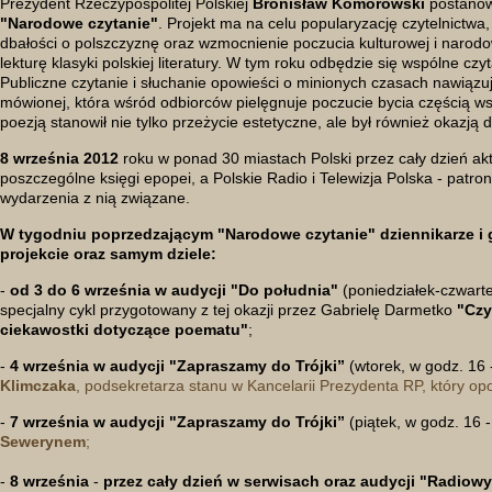
Prezydent Rzeczypospolitej Polskiej
Bronisław Komorowski
postanowi
"Narodowe czytanie"
. Projekt ma na celu popularyzację czytelnictwa
dbałości o polszczyznę oraz wzmocnienie poczucia kulturowej i narod
lekturę klasyki polskiej literatury. W tym roku odbędzie się wspólne cz
Publiczne czytanie i słuchanie opowieści o minionych czasach nawiązuje 
mówionej, która wśród odbiorców pielęgnuje poczucie bycia częścią ws
poezją stanowił nie tylko przeżycie estetyczne, ale był również okazją d
8 września 2012
roku w ponad 30 miastach Polski przez cały dzień akt
poszczególne księgi epopei, a Polskie Radio i Telewizja Polska - patron
wydarzenia z nią związane.
W tygodniu poprzedzającym "Narodowe czytanie" dziennikarze i 
projekcie oraz samym dziele:
-
od 3 do 6 września w audycji "Do południa"
(poniedziałek-czwarte
specjalny cykl przygotowany z tej okazji przez Gabrielę Darmetko
"Cz
ciekawostki dotyczące poematu"
;
-
4 września w audycji "Zapraszamy do Trójki”
(wtorek, w godz. 16 
Klimczaka
, podsekretarza stanu w Kancelarii Prezydenta RP, który o
-
7 września w audycji "Zapraszamy do Trójki”
(piątek, w godz. 16 
Sewerynem
;
-
8 września
-
przez cały dzień w serwisach oraz audycji "Radiow