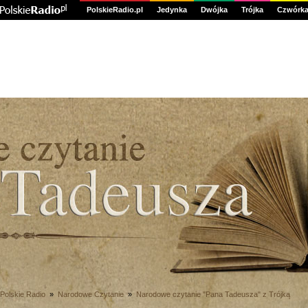
PolskieRadio.pl
Jedynka
Dwójka
Trójka
Czwórk
Polskie Radio
»
Narodowe Czytanie
»
Narodowe czytanie "Pana Tadeusza" z Trójką