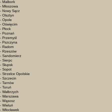
- Malbork
- Młoszowa
- Nowy Sącz
- Olsztyn
- Opole
- Oświęcim
- Płock
- Poznań
- Przemyśl
- Pszczyna
- Radom
- Rzeszów
- Sandomierz
- Sierpc
- Słupsk
- Sopot
- Strzelce Opolskie
- Szczecin
- Tarnów
- Toruń
- Wałbrzych
- Warszawa
- Wąsosz
- Wieluń
- Włocławek