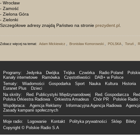
- Wrocław
- Zamość
- Zielona Góra
- Zielonki
Szczegółowe adresy znajdą Państwo na stronie
prezydent.pl
.
Zobacz więcej na temat:
Adam Mickiewicz
,
Bronisław Komorowski
,
POLSKA
,
Toruń
,
R
Programy:
Jedynka
Dwójka
Trójka
Czwórka
Radio Poland
Polski
Kanały internetowe
Ramówka
Częstotliwości
DAB+ w Polsce
Tematy:
Wiadomości
Gospodarka
Sport
Nauka
Kultura
Historia
Euranet Plus
Dzieci
Na skróty:
Red. Publicystyki Międzynarodowej
Red. Gospodarcza
Red
Polska Orkiestra Radiowa
Orkiestra Amadeus
Chór PR
Polskie Radio 
Współpraca:
Agencja Reklamy
Informacyjna Agencja Radiowa
Agencja
Zasady kampanii społecznych
Moje radio:
Logowanie
Kontakt
Polityka prywatności
Sklep
Bilety
Copyright © Polskie Radio S.A