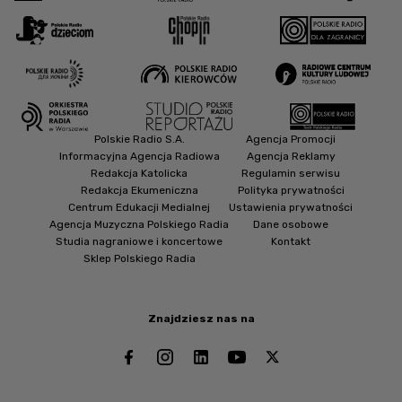
Polskie Radio S.A.
Agencja Promocji
Informacyjna Agencja Radiowa
Agencja Reklamy
Redakcja Katolicka
Regulamin serwisu
Redakcja Ekumeniczna
Polityka prywatności
Centrum Edukacji Medialnej
Ustawienia prywatności
Agencja Muzyczna Polskiego Radia
Dane osobowe
Studia nagraniowe i koncertowe
Kontakt
Sklep Polskiego Radia
Znajdziesz nas na