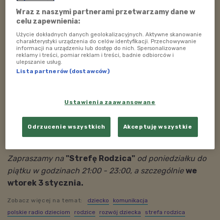
robić.
Wraz z naszymi partnerami przetwarzamy dane w
celu zapewnienia:
A gdzie szukać takich "zmianoczyńców"? Oczywiście
w szkole, które rozwijają u dzieci umiejętności
Użycie dokładnych danych geolokalizacyjnych. Aktywne skanowanie
charakterystyki urządzenia do celów identyfikacji. Przechowywanie
społeczne i uczą empatii, tak jak czytania. Zapraszamy
informacji na urządzeniu lub dostęp do nich. Spersonalizowane
reklamy i treści, pomiar reklam i treści, badnie odbiorców i
do poznania szkół z mocą.
ulepszanie usług.
Lista partnerów (dostawców)
Ustawienia zaawansowane
Zapraszamy do posłuchania audycji, a także do komentowania i
zadawania pytań na naszym funpage'u:
www.facebook.com/polskieradiodzieciom oraz do kontaktu
Odrzucenie wszystkich
Akceptuję wszystkie
telefonicznego w trakcie audycji: 22 645 20 55.
Zapraszamy na
"Strefę Rodzica"
od poniedziałku do
piątku w godzinach 21:00 - 23:00, a szczególnie
we
wtorek 3 stycznia
.
Zobacz więcej na temat:
dziecko
komunikacja
polskie radio dzieciom
rodzice
rozwój dziecka
strefa rodzica