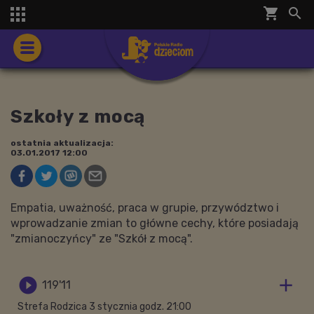
shopping_cart


Szkoły z mocą
ostatnia aktualizacja:
03.01.2017 12:00
Empatia, uważność, praca w grupie, przywództwo i
wprowadzanie zmian to główne cechy, które posiadają
"zmianoczyńcy" ze "Szkół z mocą".


119'11
Strefa Rodzica 3 stycznia godz. 21:00