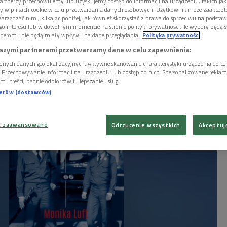
artnerzy przechowujemy lub uzyskujemy dostęp do informacji na urządzeniu, takich jak
opagandą, a nawet ówczesną polityką zagraniczną czy
ory w plikach cookie w celu przetwarzania danych osobowych. Użytkownik może zaakcep
eż rzecz o niepohamowanej kolekcjonerskiej pasji,
arządzać nimi, klikając poniżej, jak również skorzystać z prawa do sprzeciwu na podsta
go interesu lub w dowolnym momencie na stronie polityki prywatności. Te wybory będą 
pewnej niewyjaśnionej zbrodni. Gościem audycji była
nerom i nie będą miały wpływu na dane przeglądania.
Polityka prywatności
książki.
szymi partnerami przetwarzamy dane w celu zapewnienia:
dnych danych geolokalizacyjnych. Aktywne skanowanie charakterystyki urządzenia do ce
i. Przechowywanie informacji na urządzeniu lub dostęp do nich. Spersonalizowane reklamy 
m i treści, badnie odbiorców i ulepszanie usług.
nerów (dostawców)
a zaawansowane
Odrzucenie wszystkich
Akceptuj