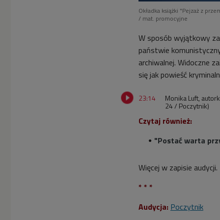
Okładka książki "Pejzaż z prze
/ mat. promocyjne
W sposób wyjątkowy zap
państwie komunistyczny
archiwalnej. Widoczne z
się jak powieść kryminal
23:14
Monika Luft, autor
24 / Poczytnik)
Czytaj również:
"Postać warta przy
Więcej w zapisie audycji.
* * *
Audycja:
Poczytnik