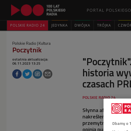
PORTAL POLSKIEGO
POLSKIE RADIO 24
JEDYNKA
DWÓJKA
TRÓJKA
CZWÓ
Polskie Radio
Kultura
Poczytnik
"Poczytnik"
ostatnia aktualizacja:
06.11.2023 13:25
historia wy
czasach PR
Słynna afera krymina
nakreślenia panoramy
przemytnikiem" przy
Dbamy o 
opinią publiczną, a 