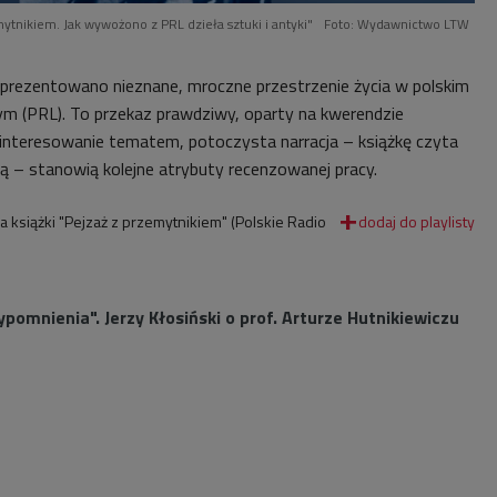
mytnikiem. Jak wywożono z PRL dzieła sztuki i antyki"
Foto: Wydawnictwo LTW
rezentowano nieznane, mroczne przestrzenie życia w polskim
m (PRL). To przekaz prawdziwy, oparty na kwerendzie
ainteresowanie tematem, potoczysta narracja – książkę czyta
ną – stanowią kolejne atrybuty recenzowanej pracy.
ka książki "Pejzaż z przemytnikiem" (Polskie Radio
pomnienia". Jerzy Kłosiński o prof. Arturze Hutnikiewiczu