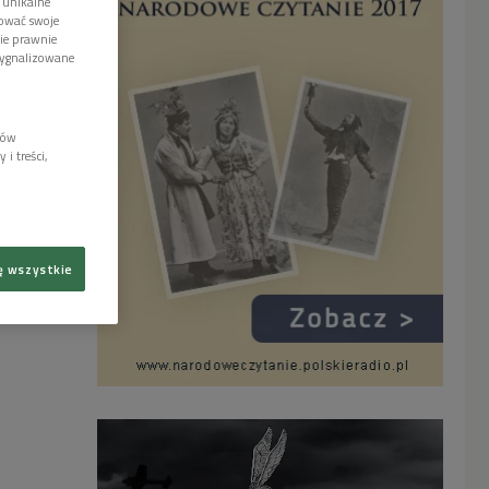
 unikalne
tować swoje
wie prawnie
sygnalizowane
lów
i treści,
ę wszystkie