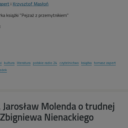
apert
i
Krzysztof Masłoń
ka książki "Pejzaż z przemytnikiem"
3
ki
kultura
literatura
polskie radio 24
czytelnictwo
książka
tomasz zapert
ożek
. Jarosław Molenda o trudnej
 Zbigniewa Nienackiego