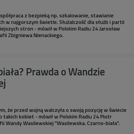
współpraca z bezpieką np. szkalowanie, stawianie
 w najgorszym świetle. Służalczość dla służb i partii
niejszych stron - mówił w Polskim Radiu 24 Jarosław
afii Zbigniewa Nienackiego.
 biała? Prawda o Wandzie
ej
m, że przed wojną walczyła o swoją pozycję w świecie
ło takich kobiet - mówił w Polskim Radiu 24 Piotr
rafii Wandy Wasilewskiej "Wasilewska. Czarno-biała".