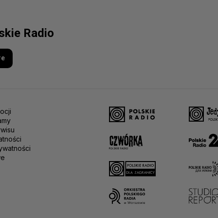
lskie Radio
re
ocji
amy
rwisu
atności
ywatności
we