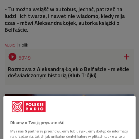
- Tu można wsiąść w autobus, jechać, patrzeć na
ludzi i ich twarze, i nawet nie wiadomo, kiedy mija
czas - mówi Aleksandra Łojek, autorka książki o
Belfaście.
1 plik
AUDIO


50'49
Rozmowa z Aleksandrą Łojek o Belfaście - mieście
doświadczonym historią (Klub Trójki)
Dbamy o Twoją prywatność
My i nasi
5
partnerzy przechowujemy lub uzyskujemy dostęp do informacji
na urządzeniu, takich jak unikalne identyfikatory w plikach cookie w celu