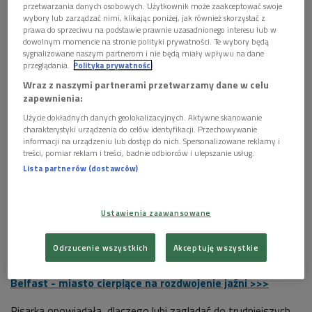
przetwarzania danych osobowych. Użytkownik może zaakceptować swoje
wybory lub zarządzać nimi, klikając poniżej, jak również skorzystać z
prawa do sprzeciwu na podstawie prawnie uzasadnionego interesu lub w
dowolnym momencie na stronie polityki prywatności. Te wybory będą
sygnalizowane naszym partnerom i nie będą miały wpływu na dane
przeglądania.
Polityka prywatności
W latach 1968-1998 toczył się w Irlandii Północnej konflikt cywilny, tzw. The
Troubles (ang. kłopoty), w czasie którego zginęło ponad trzy tysiące osób
Wraz z naszymi partnerami przetwarzamy dane w celu
(zamachy bombowe, strzały, tortury), kilkadziesiąt tysięcy zostało rannych.
zapewnienia:
Foto: Mariusz Śmiejek
Użycie dokładnych danych geolokalizacyjnych. Aktywne skanowanie
charakterystyki urządzenia do celów identyfikacji. Przechowywanie
Aleksandra Łojek do Belfastu trafiła przypadkiem i od razu
informacji na urządzeniu lub dostęp do nich. Spersonalizowane reklamy i
poczuła, że jest w tym mieście coś nieprawdopodobnie
treści, pomiar reklam i treści, badnie odbiorców i ulepszanie usług.
fascynującego. - Począwszy od koloru nieba, które jest szare
Lista partnerów (dostawców)
w sposób przejmujący, trochę straszne, a skończywszy na
twarzach ludzi, czy to, jak się zachowują w stosunku do siebie
Ustawienia zaawansowane
i innych, jak reagują. Myślę, że ludzie są najistotniejszą częścią
tego kawałka ziemi - mówi autorka książki, która ukazała się
Odrzucenie wszystkich
Akceptuję wszystkie
z Trójkowym Znakiem Jakości, "Belfast. 99 ścian pokoju".
Belfast - miasto cierpiące na rozdwojenie jaźni >>>
Pisarka opowiadała, dlaczego lubi zaglądać do trudniejszych