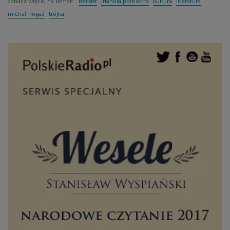
Zobacz więcej na temat:
belfast
irlandia północna
kultura
literatura
michał nogaś
trójka