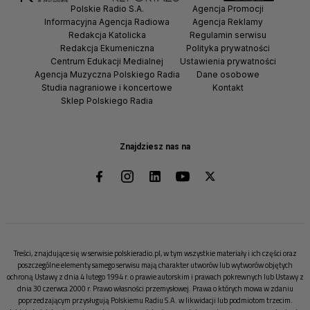
Polskie Radio S.A.
Agencja Promocji
Informacyjna Agencja Radiowa
Agencja Reklamy
Redakcja Katolicka
Regulamin serwisu
Redakcja Ekumeniczna
Polityka prywatności
Centrum Edukacji Medialnej
Ustawienia prywatności
Agencja Muzyczna Polskiego Radia
Dane osobowe
Studia nagraniowe i koncertowe
Kontakt
Sklep Polskiego Radia
Znajdziesz nas na
Treści, znajdujące się w serwisie polskieradio.pl, w tym wszystkie materiały i ich części oraz
poszczególne elementy samego serwisu mają charakter utworów lub wytworów objętych
ochroną Ustawy z dnia 4 lutego 1994 r. o prawie autorskim i prawach pokrewnych lub Ustawy z
dnia 30 czerwca 2000 r. Prawo własności przemysłowej. Prawa o których mowa w zdaniu
poprzedzającym przysługują Polskiemu Radiu S.A. w likwidacji lub podmiotom trzecim.