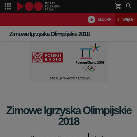
shopping_cart



SŁUCHAJ
WIĘCEJ

Zimowe Igrzyska Olimpijskie 2018
Zimowe Igrzyska Olimpijskie
2018