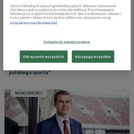
Użycie dokładnych danych geolokalizacyjnych. Aktywne skanowanie
charakterystyki urządzenia do celów identyfikacji. Przechowywanie
informacji na urządzeniu lub dostęp do nich. Spersonalizowane reklamy i
treści, pomiar reklam i treści, badnie odbiorców i ulepszanie usług.
Lista partnerów (dostawców)
Ustawienia zaawansowane
Odrzucenie wszystkich
Akceptuję wszystkie
"Igrzyska uświadomiły nam potrzeby


polskiego sportu"
WIADOMOŚCI