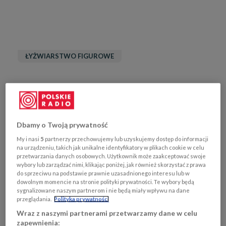
ŁYŻWIARSTWO FIGUROWE
Dbamy o Twoją prywatność
My i nasi
5
partnerzy przechowujemy lub uzyskujemy dostęp do informacji
na urządzeniu, takich jak unikalne identyfikatory w plikach cookie w celu
przetwarzania danych osobowych. Użytkownik może zaakceptować swoje
wybory lub zarządzać nimi, klikając poniżej, jak również skorzystać z prawa
Nastoletnia mistrzyni z PjongCzangu zje deser,
do sprzeciwu na podstawie prawnie uzasadnionego interesu lub w
dowolnym momencie na stronie polityki prywatności. Te wybory będą
ale tylko raz
sygnalizowane naszym partnerom i nie będą miały wpływu na dane
przeglądania.
Polityka prywatności
Wraz z naszymi partnerami przetwarzamy dane w celu
SYGNAŁY DNIA
zapewnienia: