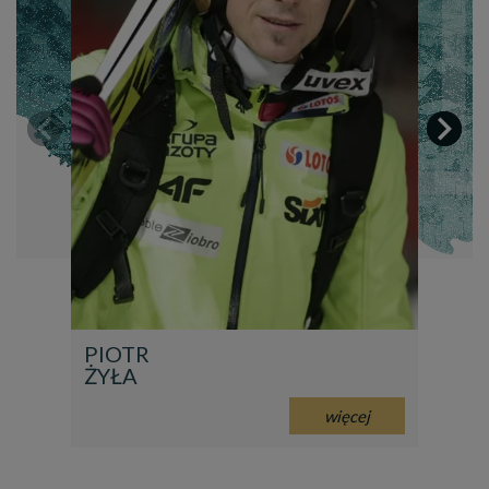


PIOTR
KA
ŻYŁA
ST
więcej