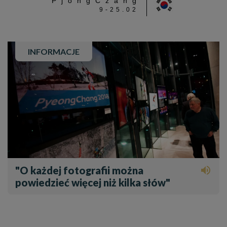
PjongCzang
9-25.02
INFORMACJE
"O każdej fotografii można

powiedzieć więcej niż kilka słów"