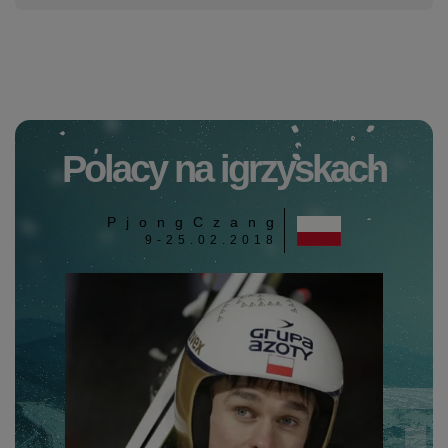
Polacy na igrzyskach
PjongCzang
9-25.02.2018