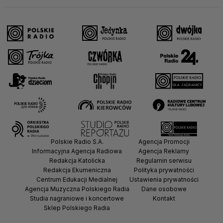
Polskie Radio S.A.
Agencja Promocji
Informacyjna Agencja Radiowa
Agencja Reklamy
Redakcja Katolicka
Regulamin serwisu
Redakcja Ekumeniczna
Polityka prywatności
Centrum Edukacji Medialnej
Ustawienia prywatności
Agencja Muzyczna Polskiego Radia
Dane osobowe
Studia nagraniowe i koncertowe
Kontakt
Sklep Polskiego Radia