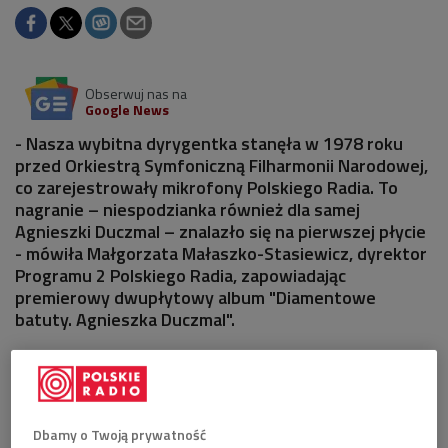
Obserwuj nas na
Google News
- Nasza wybitna dyrygentka stanęła w 1978 roku
przed Orkiestrą Symfoniczną Filharmonii Narodowej,
co zarejestrowały mikrofony Polskiego Radia. To
nagranie – niespodzianka również dla samej
Agnieszki Duczmal – znalazło się na pierwszej płycie
- mówiła Małgorzata Małaszko-Stasiewicz, dyrektor
Programu 2 Polskiego Radia, zapowiadając
premierowy dwupłytowy album "Diamentowe
batuty. Agnieszka Duczmal".
Dbamy o Twoją prywatność