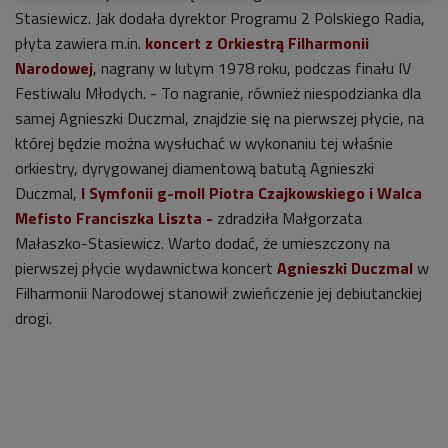
Stasiewicz. Jak dodała dyrektor Programu 2 Polskiego Radia,
płyta zawiera m.in.
koncert z Orkiestrą Filharmonii
Narodowej
, nagrany w lutym 1978 roku, podczas finału IV
Festiwalu Młodych. - To nagranie, również niespodzianka dla
samej Agnieszki Duczmal, znajdzie się na pierwszej płycie, na
której będzie można wysłuchać w wykonaniu tej właśnie
orkiestry, dyrygowanej diamentową batutą Agnieszki
Duczmal,
I Symfonii g-moll Piotra Czajkowskiego
i
Walca
Mefisto
Franciszka Liszta -
zdradziła Małgorzata
Małaszko-Stasiewicz. Warto dodać, że u
mieszczony na
pierwszej płycie wydawnictwa koncert
Agnieszki Duczmal
w
Filharmonii Narodowej stanowił zwieńczenie jej debiutanckiej
drogi.