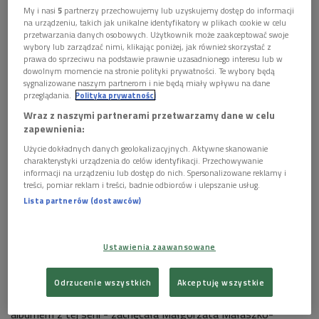
My i nasi
5
partnerzy przechowujemy lub uzyskujemy dostęp do informacji
na urządzeniu, takich jak unikalne identyfikatory w plikach cookie w celu
przetwarzania danych osobowych. Użytkownik może zaakceptować swoje
wybory lub zarządzać nimi, klikając poniżej, jak również skorzystać z
prawa do sprzeciwu na podstawie prawnie uzasadnionego interesu lub w
dowolnym momencie na stronie polityki prywatności. Te wybory będą
sygnalizowane naszym partnerom i nie będą miały wpływu na dane
przeglądania.
Polityka prywatności
Wraz z naszymi partnerami przetwarzamy dane w celu
Agnieszka Duczmal - "Diamentowe Batuty" płyty
Foto: Polskie Radio
zapewnienia:
14 listopada 2021 roku
Agnieszka Duczmal została
Użycie dokładnych danych geolokalizacyjnych. Aktywne skanowanie
uhonorowana nagrodą Diamentowej Batuty,
charakterystyki urządzenia do celów identyfikacji. Przechowywanie
informacji na urządzeniu lub dostęp do nich. Spersonalizowane reklamy i
przyznawaną od 1995 roku przez Zarząd Polskiego Radia
.
treści, pomiar reklam i treści, badnie odbiorców i ulepszanie usług.
Z tej okazji, w serii prezentującej laureatów tego wyróżnienia,
Lista partnerów (dostawców)
ukazał się
dwupłytowy album, zatytułowany
"Diamentowe batuty. Agnieszka Duczmal"
. Znajdziemy na
Ustawienia zaawansowane
nim mniej znane nagrania, wykonane wraz ze znakomitymi
orkiestrami pod kierunkiem maestry.
Odrzucenie wszystkich
Akceptuję wszystkie
- Gorąco namawiamy do zainteresowania się najnowszym
albumem z tej serii - zachęcała Małgorzata Małaszko-