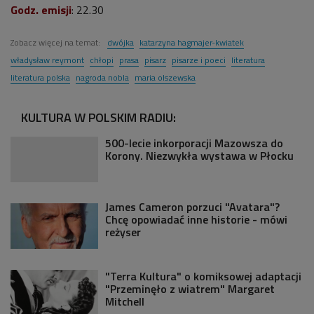
Godz. emisji
: 22.30
Zobacz więcej na temat:
dwójka
katarzyna hagmajer-kwiatek
władysław reymont
chłopi
prasa
pisarz
pisarze i poeci
literatura
literatura polska
nagroda nobla
maria olszewska
KULTURA W POLSKIM RADIU:
500-lecie inkorporacji Mazowsza do
Korony. Niezwykła wystawa w Płocku
James Cameron porzuci "Avatara"?
Chcę opowiadać inne historie - mówi
reżyser
"Terra Kultura" o komiksowej adaptacji
"Przeminęło z wiatrem" Margaret
Mitchell