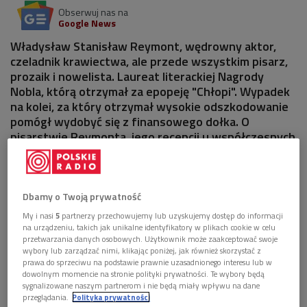
Obserwuj nas na
Google News
Władysław Stanisław Reymont, wędrowny aktor,
czeladnik krawiectwa, ale przede wszystkim pisarz,
prozaik i nowelista. Laureat literackiej Nagrody
Nobla, którą otrzymał za epopeję "Chłopi". Wypadek
na kolei, za który otrzymał wysokie odszkodowanie
pomógł wydobyć się z finansowego dołka. O
pisarstwie Reymonta, jego recepcji u współczesnych
mu i odbiorze dzisiaj, Katarzyna Hagmajer-Kwiatek
rozmawiała z prof. Marią Olszewską z Uniwersytetu
Warszawskiego.
Dbamy o Twoją prywatność
My i nasi
5
partnerzy przechowujemy lub uzyskujemy dostęp do informacji
na urządzeniu, takich jak unikalne identyfikatory w plikach cookie w celu
przetwarzania danych osobowych. Użytkownik może zaakceptować swoje
wybory lub zarządzać nimi, klikając poniżej, jak również skorzystać z
prawa do sprzeciwu na podstawie prawnie uzasadnionego interesu lub w
dowolnym momencie na stronie polityki prywatności. Te wybory będą
sygnalizowane naszym partnerom i nie będą miały wpływu na dane
przeglądania.
Polityka prywatności