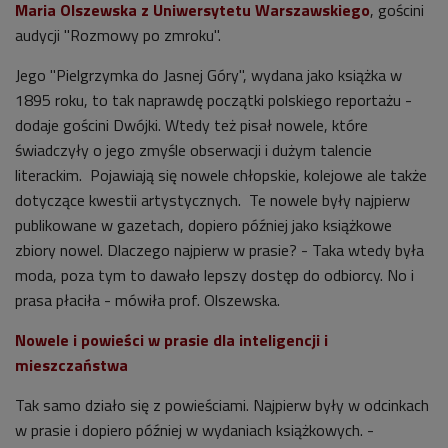
Maria Olszewska z Uniwersytetu Warszawskiego
, gościni
audycji "Rozmowy po zmroku".
Jego "Pielgrzymka do Jasnej Góry", wydana jako książka w
1895 roku, to tak naprawdę początki polskiego reportażu -
dodaje gościni Dwójki. Wtedy też pisał nowele, które
świadczyły o jego zmyśle obserwacji i dużym talencie
literackim. Pojawiają się nowele chłopskie, kolejowe ale także
dotyczące kwestii artystycznych. Te nowele były najpierw
publikowane w gazetach, dopiero później jako książkowe
zbiory nowel. Dlaczego najpierw w prasie? - Taka wtedy była
moda, poza tym to dawało lepszy dostęp do odbiorcy. No i
prasa płaciła - mówiła prof. Olszewska.
Nowele i powieści w prasie dla inteligencji i
mieszczaństwa
Tak samo działo się z powieściami. Najpierw były w odcinkach
w prasie i dopiero później w wydaniach książkowych. -