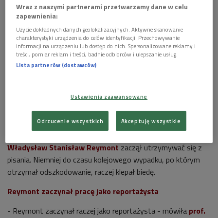
Wraz z naszymi partnerami przetwarzamy dane w celu
zapewnienia:
Użycie dokładnych danych geolokalizacyjnych. Aktywne skanowanie
charakterystyki urządzenia do celów identyfikacji. Przechowywanie
informacji na urządzeniu lub dostęp do nich. Spersonalizowane reklamy i
Jacek Malczewski, Portret Władysława Reymonta, 1905, Muzeum Narodowe
treści, pomiar reklam i treści, badnie odbiorców i ulepszanie usług.
w Warszawie
Foto: Domena publiczna/CC0
Lista partnerów (dostawców)
>>>Posłuchaj rozmowy z prof. Marią Olszewską na
platformie podcastowej
Ustawienia zaawansowane
Nie lubił podobno szkoły, miał opinię urwisa, wykształcił się
Odrzucenie wszystkich
Akceptuję wszystkie
na krawca, bywał, z niewielkim powodzeniem, aktorem,
pracował na kolei, ale już jako niespełna trzydziestolatek
Władysław Stanisław Reymont
zaczął utrzymywać się z
pisania. Niemniej do czasu kolejowego wypadku, po którym
otrzymał odszkodowanie, raczej klepał biedę.
Reymont zaczynał pracę jako reportażysta
- Reymont zaczynał raczej jako reportażysta - mówiła
prof.