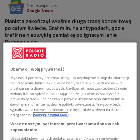
Obserwuj nas na
Google News
Pianista zakończył właśnie długą trasę koncertową
po całym świecie. Grał m.in. na antypodach, gdzie
trafił na niezwykłą pamiątkę po Ignacym Janie
Paderewskim.
1 plik
AUDIO


Dbamy o Twoją prywatność
14'01
My i nasi
5
partnerzy przechowujemy lub uzyskujemy dostęp do informacji
Artur Dutkiewicz i nowozelandzki Paderewski
na urządzeniu, takich jak unikalne identyfikatory w plikach cookie w celu
(Poranek Dwójki)
przetwarzania danych osobowych. Użytkownik może zaakceptować swoje
wybory lub zarządzać nimi, klikając poniżej, jak również skorzystać z
prawa do sprzeciwu na podstawie prawnie uzasadnionego interesu lub w
dowolnym momencie na stronie polityki prywatności. Te wybory będą
sygnalizowane naszym partnerom i nie będą miały wpływu na dane
przeglądania.
Polityka prywatności
Wraz z naszymi partnerami przetwarzamy dane w celu
zapewnienia:
Użycie dokładnych danych geolokalizacyjnych. Aktywne skanowanie