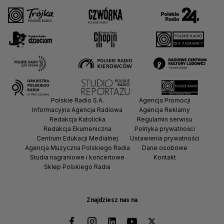
Polskie Radio S.A.
Agencja Promocji
Informacyjna Agencja Radiowa
Agencja Reklamy
Redakcja Katolicka
Regulamin serwisu
Redakcja Ekumeniczna
Polityka prywatności
Centrum Edukacji Medialnej
Ustawienia prywatności
Agencja Muzyczna Polskiego Radia
Dane osobowe
Studia nagraniowe i koncertowe
Kontakt
Sklep Polskiego Radia
Znajdziesz nas na