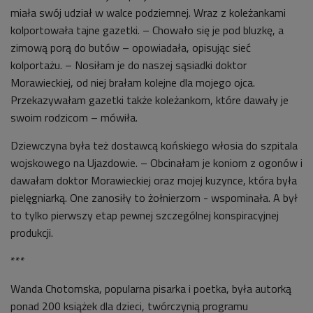
miała swój udział w walce podziemnej. Wraz z koleżankami
kolportowała tajne gazetki. – Chowało się je pod bluzkę, a
zimową porą do butów – opowiadała, opisując sieć
kolportażu. – Nosiłam je do naszej sąsiadki doktor
Morawieckiej, od niej brałam kolejne dla mojego ojca.
Przekazywałam gazetki także koleżankom, które dawały je
swoim rodzicom – mówiła.
Dziewczyna była też dostawcą końskiego włosia do szpitala
wojskowego na Ujazdowie. – Obcinałam je koniom z ogonów i
dawałam doktor Morawieckiej oraz mojej kuzynce, która była
pielęgniarką. One zanosiły to żołnierzom - wspominała. A był
to tylko pierwszy etap pewnej szczególnej konspiracyjnej
produkcji.
***
Wanda Chotomska, popularna pisarka i poetka,
była autorką
ponad 200 książek dla dzieci, twórczynią programu