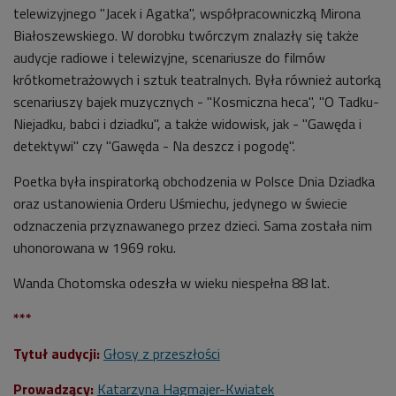
telewizyjnego "Jacek i Agatka", współpracowniczką Mirona
Białoszewskiego. W dorobku twórczym znalazły się także
audycje radiowe i telewizyjne, scenariusze do filmów
krótkometrażowych i sztuk teatralnych. Była również autorką
scenariuszy bajek muzycznych - "Kosmiczna heca", "O Tadku-
Niejadku, babci i dziadku", a także widowisk, jak - "Gawęda i
detektywi" czy "Gawęda - Na deszcz i pogodę".
Poetka była inspiratorką obchodzenia w Polsce Dnia Dziadka
oraz ustanowienia Orderu Uśmiechu, jedynego w świecie
odznaczenia przyznawanego przez dzieci. Sama została nim
uhonorowana w 1969 roku.
Wanda Chotomska odeszła w wieku niespełna 88 lat.
***
Tytuł audycji:
Głosy z przeszłości
Prowadzący:
Katarzyna Hagmajer-Kwiatek