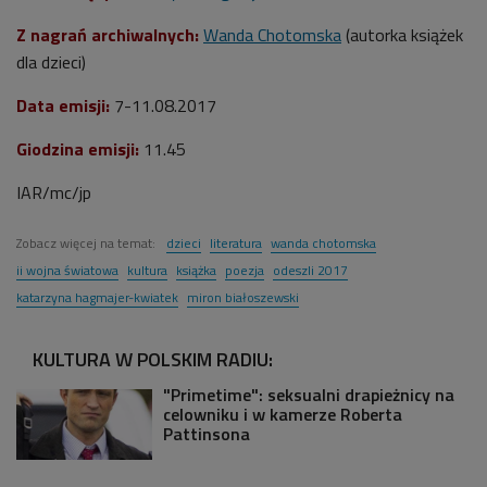
Z nagrań archiwalnych:
Wanda Chotomska
(autorka książek
dla dzieci)
Data emisji:
7-11.08.2017
Giodzina emisji:
11.45
IAR/mc/jp
Zobacz więcej na temat:
dzieci
literatura
wanda chotomska
ii wojna światowa
kultura
książka
poezja
odeszli 2017
katarzyna hagmajer-kwiatek
miron białoszewski
KULTURA W POLSKIM RADIU:
"Primetime": seksualni drapieżnicy na
celowniku i w kamerze Roberta
Pattinsona