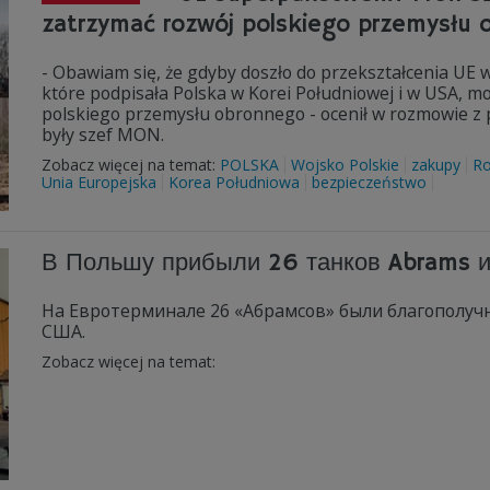
zatrzymać rozwój polskiego przemysłu
- Obawiam się, że gdyby doszło do przekształcenia UE 
które podpisała Polska w Korei Południowej i w USA, 
polskiego przemysłu obronnego - ocenił w rozmowie z 
były szef MON.
Zobacz więcej na temat:
POLSKA
Wojsko Polskie
zakupy
Ro
Unia Europejska
Korea Południowa
bezpieczeństwo
В Польшу прибыли 26 танков Abrams и
На Евротерминале 26 «Абрамсов» были благополучн
США.
Zobacz więcej na temat: