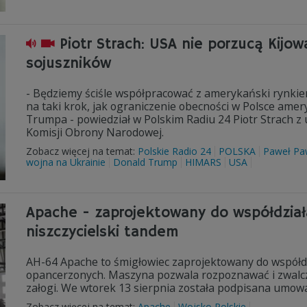
Piotr Strach: USA nie porzucą Kijo
sojuszników
- Będziemy ściśle współpracować z amerykański rynkiem
na taki krok, jak ograniczenie obecności w Polsce ame
Trumpa - powiedział w Polskim Radiu 24 Piotr Strach 
Komisji Obrony Narodowej.
Zobacz więcej na temat:
Polskie Radio 24
POLSKA
Paweł Pa
wojna na Ukrainie
Donald Trump
HIMARS
USA
Apache - zaprojektowany do współdzia
niszczycielski tandem
AH-64 Apache to śmigłowiec zaprojektowany do współdz
opancerzonych. Maszyna pozwala rozpoznawać i zwalcza
załogi. We wtorek 13 sierpnia została podpisana umow
Zobacz więcej na temat:
Apache
Wojsko Polskie