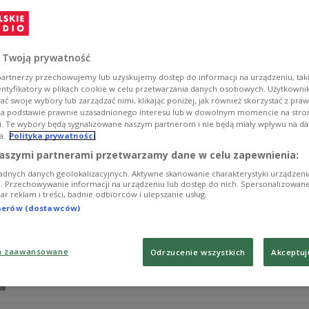
центр
У Польщі створюють єдиний у Європі центр обслуг
має посилити обороноздатність країни та поглибит
 Twoją prywatność
Zobacz więcej na temat:
танки
Польща
США
artnerzy przechowujemy lub uzyskujemy dostęp do informacji na urządzeniu, taki
entyfikatory w plikach cookie w celu przetwarzania danych osobowych. Użytkown
ć swoje wybory lub zarządzać nimi, klikając poniżej, jak również skorzystać z pra
na podstawie prawnie uzasadnionego interesu lub w dowolnym momencie na stroni
i. Te wybory będą sygnalizowane naszym partnerom i nie będą miały wpływu na d
a.
Polityka prywatności
Abramsy będą serwisowane w Polsce. Tu
aszymi partnerami przetwarzamy dane w celu zapewnienia:
adnych danych geolokalizacyjnych. Aktywne skanowanie charakterystyki urządzen
W Dęblinie powstanie Autoryzowane Centrum Serwisowe
ji. Przechowywanie informacji na urządzeniu lub dostęp do nich. Spersonalizowane
iar reklam i treści, badnie odbiorców i ulepszanie usług.
podpisał umowę. Donald Tusk stwierdził, że z polskieg
bezpieczeństwa i stabilności ładu międzynarodowego. Po
tnerów (dostawców)
Zobacz więcej na temat:
POLSKA
Donald Tusk
polityka
Woj
a zaawansowane
Odrzucenie wszystkich
Akceptuj