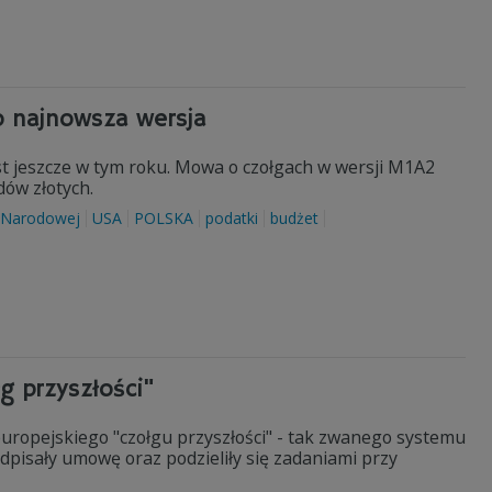
o najnowsza wersja
st jeszcze w tym roku. Mowa o czołgach w wersji M1A2
rdów złotych.
 Narodowej
USA
POLSKA
podatki
budżet
g przyszłości"
europejskiego "czołgu przyszłości" - tak zwanego systemu
dpisały umowę oraz podzieliły się zadaniami przy