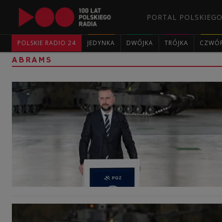
PORTAL POLSKIEGO
POLSKIE RADIO 24
JEDYNKA
DWÓJKA
TRÓJKA
CZWÓ
ABRAMS