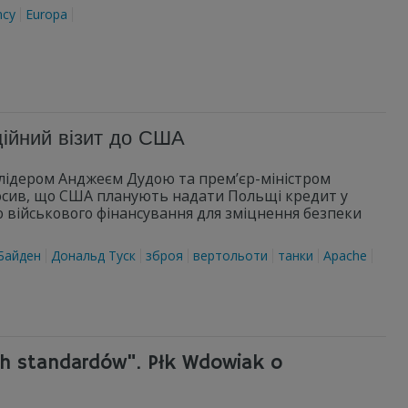
mcy
Europa
ійний візит до США
им лідером Анджеєм Дудою та прем’єр-міністром
сив, що США планують надати Польщі кредит у
о військового фінансування для зміцнення безпеки
Байден
Дональд Туск
зброя
вертольоти
танки
Apache
h standardów". Płk Wdowiak o