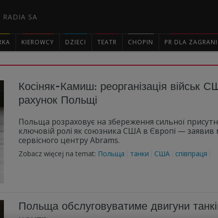
 RADIA SA
RKA
KIEROWCY
DZIECI
TEATR
CHOPIN
PR DLA ZAGRAN

Косіняк-Камиш: реорганізація військ С
рахунок Польщі
Польща розраховує на збереження сильної присутно
ключовій ролі як союзника США в Європі — заявив м
сервісного центру Abrams.
Zobacz więcej na temat:
Польща
танки
США
співпраця
Польща обслуговуватиме двигуни танків