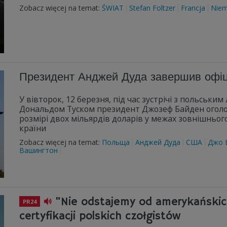
Zobacz więcej na temat:
ŚWIAT
Stefan Foltzer
Francja
Nie
Президент Анджей Дуда завершив офіц
У вівторок, 12 березня, під час зустрічі з польськ
Дональдом Туском президент Джозеф Байден оголо
розмірі двох мільярдів доларів у межах зовнішньог
країни
Zobacz więcej na temat:
Польща
Анджей Дуда
США
Джо 
Вашингтон
"Nie odstajemy od amerykańskic
PR24
certyfikacji polskich czołgistów