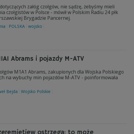
dotyczących załóg czołgów, nie sądzę, żebyśmy mieli
ia czołgistów w Polsce - mówił w Polskim Radiu 24 płk
szawskiej Brygadzie Pancernej.
mia
POLSKA
wojsko
M1A1 Abrams i pojazdy M-ATV
czołgów M1A1 Abrams, zakupionych dla Wojska Polskiego
nych na wybuchy min pojazdów M-ATV - poinformowała
eł Bejda
Wojsko Polskie
zeremietiew ostrzega: to może