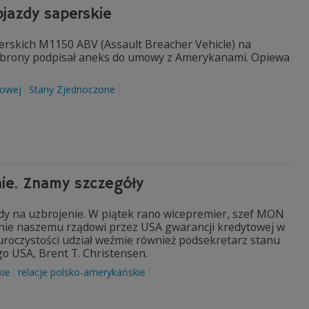
ojazdy saperskie
erskich M1150 ABV (Assault Breacher Vehicle) na
brony podpisał aneks do umowy z Amerykanami. Opiewa
dowej
Stany Zjednoczone
nie. Znamy szczegóły
rdy na uzbrojenie. W piątek rano wicepremier, szef MON
nie naszemu rządowi przez USA gwarancji kredytowej w
uroczystości udział weźmie również podsekretarz stanu
o USA, Brent T. Christensen.
kie
relacje polsko-amerykańskie