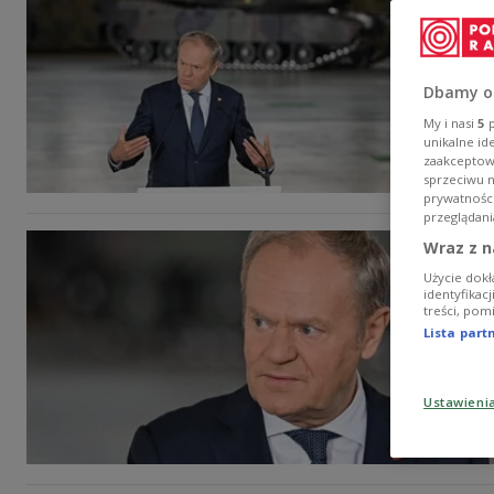
Dbamy o
My i nasi
5
p
unikalne id
zaakceptowa
sprzeciwu 
prywatnośc
przeglądani
Wraz z n
Użycie dokł
identyfikac
treści, pom
Lista par
Ustawieni