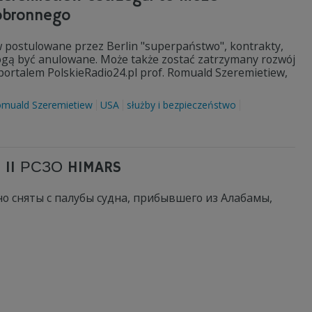
 obronnego
w postulowane przez Berlin "superpaństwo", kontrakty,
mogą być anulowane. Może także zostać zatrzymany rozwój
portalem PolskieRadio24.pl prof. Romuald Szeremietiew,
muald Szeremietiew
USA
służby i bezpieczeństwo
 11 РСЗО HIMARS
о сняты с палубы судна, прибывшего из Алабамы,