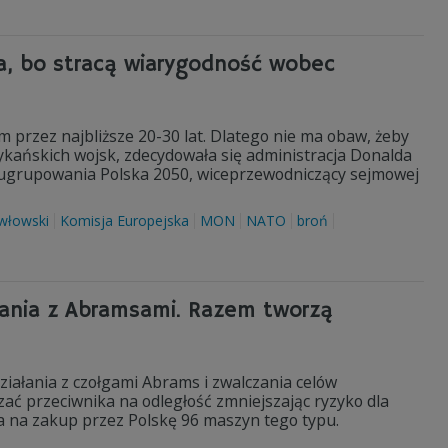
wa, bo stracą wiarygodność wobec
 przez najbliższe 20-30 lat. Dlatego nie ma obaw, żeby
rykańskich wojsk, zdecydowała się administracja Donalda
z ugrupowania Polska 2050, wiceprzewodniczący sejmowej
włowski
Komisja Europejska
MON
NATO
broń
łania z Abramsami. Razem tworzą
iałania z czołgami Abrams i zwalczania celów
ć przeciwnika na odległość zmniejszając ryzyko dla
a na zakup przez Polskę 96 maszyn tego typu.