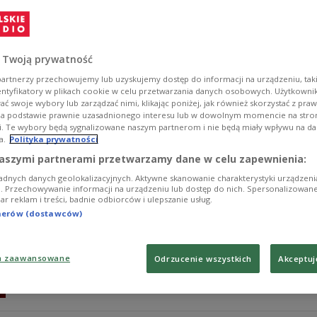
Monika Pawłowska, która objęła mandat po Mariuszu Kami
komentują ten ruch politycy na antenie Polskiego Radia
Zobacz więcej na temat:
Polskie Radio 24
POLSKA
PiS
Pols
 Twoją prywatność
artnerzy przechowujemy lub uzyskujemy dostęp do informacji na urządzeniu, taki
entyfikatory w plikach cookie w celu przetwarzania danych osobowych. Użytkown
ć swoje wybory lub zarządzać nimi, klikając poniżej, jak również skorzystać z pra
na podstawie prawnie uzasadnionego interesu lub w dowolnym momencie na stroni
i. Te wybory będą sygnalizowane naszym partnerom i nie będą miały wpływu na d
a.
Polityka prywatności
Zarzuty dla Kamińskiego i Wąsika. 
aszymi partnerami przetwarzamy dane w celu zapewnienia:
adnych danych geolokalizacyjnych. Aktywne skanowanie charakterystyki urządzen
- Panowie Wąsik i Kamiński byli ułaskawieni przez prezy
ji. Przechowywanie informacji na urządzeniu lub dostęp do nich. Spersonalizowane
iar reklam i treści, badnie odbiorców i ulepszanie usług.
którzy nigdy z nami nie byli kojarzeni, a jasno mówią, 
ułaskawieni, brak honorowania tego to jest dla mnie ł
tnerów (dostawców)
(Prawo i Sprawiedliwość).
Zobacz więcej na temat:
POLSKA
polityka
Mariusz Kamiński
a zaawansowane
Odrzucenie wszystkich
Akceptuj