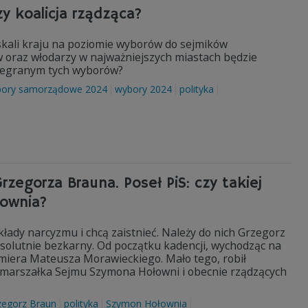
zy koalicja rządząca?
kali kraju na poziomie wyborów do sejmików
 oraz włodarzy w najważniejszych miastach będzie
przegranym tych wyborów?
ory samorządowe 2024
wybory 2024
polityka
zegorza Brauna. Poseł PiS: czy takiej
łownia?
kłady narcyzmu i chcą zaistnieć. Należy do nich Grzegorz
absolutnie bezkarny. Od początku kadencji, wychodząc na
emiera Mateusza Morawieckiego. Mało tego, robił
ny marszałka Sejmu Szymona Hołowni i obecnie rządzących
zegorz Braun
polityka
Szymon Hołownia