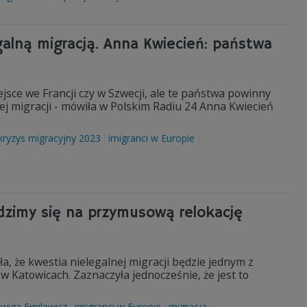
galną migracją. Anna Kwiecień: państwa
jsce we Francji czy w Szwecji, ale te państwa powinny
j migracji - mówiła w Polskim Radiu 24 Anna Kwiecień
kryzys migracyjny 2023
imigranci w Europie
odzimy się na przymusową relokację
a, że kwestia nielegalnej migracji będzie jednym z
w Katowicach. Zaznaczyła jednocześnie, że jest to
dwiga Emilewicz
imigranci w Europie
migracja