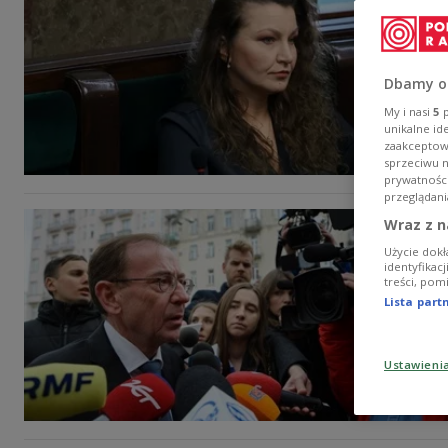
Dbamy o
My i nasi
5
p
unikalne id
zaakceptowa
sprzeciwu 
prywatnośc
przeglądani
Wraz z n
Użycie dokł
identyfikac
treści, pom
Lista par
Ustawieni