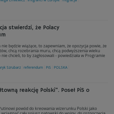
cja stwierdzi, że Polacy
dum
dum nie będzie wiążące, to zapewniam, że opozycja powie, że
ntów, chcą rozebrania muru, chcą podwyższenia wieku
nie chcieli, to by zagłosowali - powiedziała w Programie
ryk Szrubarz
referendum
PiS
POLSKA
ałtowną reakcję Polski". Poseł PiS o
 Putinowi powód do kreowania wizerunku Polski jako
 wciągnąć cały sojusz natowski do wojny, do rozpoczęcia