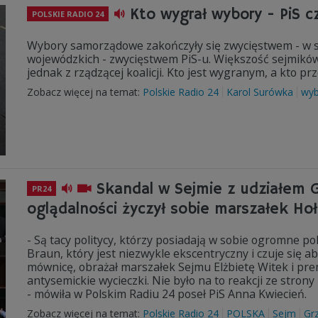
Kto wygrał wybory - PiS c
POLSKIE RADIO 24
Wybory samorządowe zakończyły się zwycięstwem - w s
wojewódzkich - zwycięstwem PiS-u. Większość sejmików
jednak z rządzącej koalicji. Kto jest wygranym, a kto 
Zobacz więcej na temat:
Polskie Radio 24
Karol Surówka
wyb
Skandal w Sejmie z udziałem Gr
PR24
oglądalności życzył sobie marszałek Ho
- Są tacy politycy, którzy posiadają w sobie ogromne po
Braun, który jest niezwykle ekscentryczny i czuje się 
mównicę, obrażał marszałek Sejmu Elżbietę Witek i pr
antysemickie wycieczki. Nie było na to reakcji ze stro
- mówiła w Polskim Radiu 24 poseł PiS Anna Kwiecień.
Zobacz więcej na temat:
Polskie Radio 24
POLSKA
Sejm
Gr