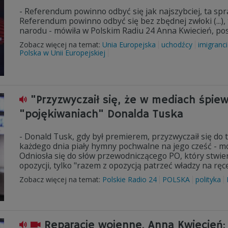
- Referendum powinno odbyć się jak najszybciej, ta spr
Referendum powinno odbyć się bez zbędnej zwłoki (...),
narodu - mówiła w Polskim Radiu 24 Anna Kwiecień, pos
Zobacz więcej na temat:
Unia Europejska
uchodźcy
imigranc
Polska w Unii Europejskiej
"Przyzwyczaił się, że w mediach śpie
"pojękiwaniach" Donalda Tuska
- Donald Tusk, gdy był premierem, przyzwyczaił się do 
każdego dnia piały hymny pochwalne na jego cześć - mó
Odniosła się do słów przewodniczącego PO, który stwie
opozycji, tylko "razem z opozycją patrzeć władzy na ręce
Zobacz więcej na temat:
Polskie Radio 24
POLSKA
polityka
Reparacje wojenne. Anna Kwiecień: 