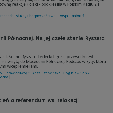
ałtowną reakcję Polski - podkreśliła w Polskim Radiu 24
arenbach
służby i bezpieczeństwo
Rosja
Białoruś
ii Północnej. Na jej czele stanie Ryszard
łek Sejmu Ryszard Terlecki będzie przewodniczył
ię z wizytą do Macedonii Północnej. Podczas wizyty, która
zymi wicepremierami.
 i Sprawiedliwość
Anita Czerwińska
Bogusław Sonik
nocna
ień o referendum ws. relokacji