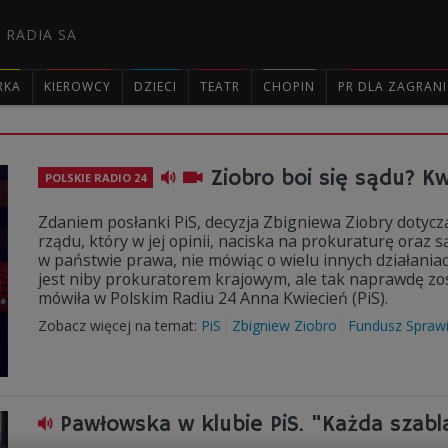
 RADIA SA
RKA
KIEROWCY
DZIECI
TEATR
CHOPIN
PR DLA ZAGRAN

Ziobro boi się sądu? K
POLSKIE RADIO 24
Zdaniem posłanki PiS, decyzja Zbigniewa Ziobry dotyc
rządu, który w jej opinii, naciska na prokuraturę oraz 
w państwie prawa, nie mówiąc o wielu innych działaniac
jest niby prokuratorem krajowym, ale tak naprawdę zo
mówiła w Polskim Radiu 24 Anna Kwiecień (PiS).
Zobacz więcej na temat:
PiS
Zbigniew Ziobro
Fundusz Sprawi
Pawłowska w klubie PiS. "Każda szabla