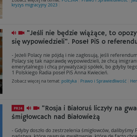
kryzys migracyjny 2023
"Jeśli nie będzie wiążące, to opozy
się wypowiedzieli". Poseł PiS o referen
- Jeżeli Polacy nie pójdą i nie zagłosują, jeśli referen
Polacy się tak naprawdę wypowiedzieli, że chcą imigra
emerytalnego i chcą prywatyzacji spółek, bo gdyby tego 
1 Polskiego Radia poseł PiS Anna Kwiecień.
Zobacz więcej na temat:
polityka
Prawo i Sprawiedliwość
Hen
"Rosja i Białoruś liczyły na gw
PR24
śmigłowcach nad Białowieżą
- Gdyby doszło do zestrzelenia śmigłowców, dalibyśmy
państwa, które reaguje gwałtownie, które de facto chce