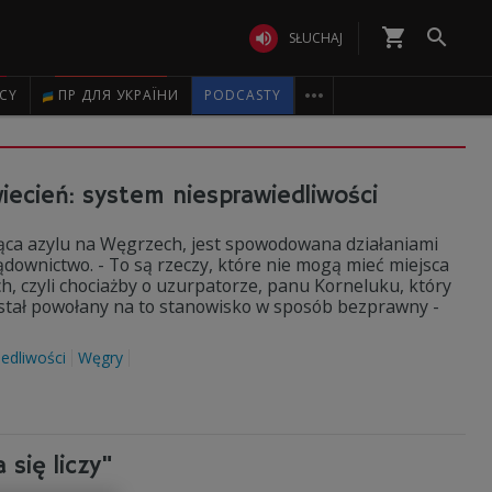
shopping_cart


SŁUCHAJ

ICY
ПР ДЛЯ УКРАЇНИ
PODCASTY
wiecień: system niesprawiedliwości
ząca azylu na Węgrzech, jest spowodowana działaniami
sądownictwo. - To są rzeczy, które nie mogą mieć miejsca
h, czyli chociażby o uzurpatorze, panu Korneluku, który
stał powołany na to stanowisko w sposób bezprawny -
edliwości
Węgry
 się liczy"