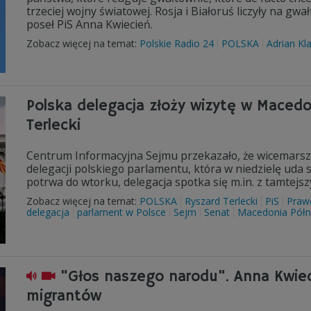
trzeciej wojny światowej. Rosja i Białoruś liczyły na gw
poseł PiS Anna Kwiecień.
Zobacz więcej na temat:
Polskie Radio 24
POLSKA
Adrian Kl
Polska delegacja złoży wizytę w Macedon
Terlecki
Centrum Informacyjna Sejmu przekazało, że wicemarsza
delegacji polskiego parlamentu, która w niedzielę uda s
potrwa do wtorku, delegacja spotka się m.in. z tamtejs
Zobacz więcej na temat:
POLSKA
Ryszard Terlecki
PiS
Prawo
delegacja
parlament w Polsce
Sejm
Senat
Macedonia Pół
"Głos naszego narodu". Anna Kwiec
migrantów