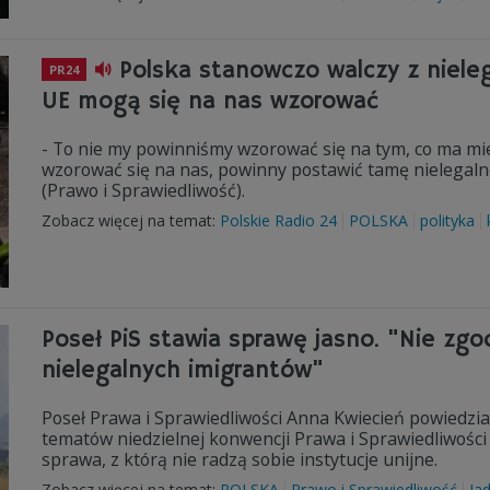
Polska stanowczo walczy z niele
PR24
UE mogą się na nas wzorować
- To nie my powinniśmy wzorować się na tym, co ma mie
wzorować się na nas, powinny postawić tamę nielegalne
(Prawo i Sprawiedliwość).
Zobacz więcej na temat:
Polskie Radio 24
POLSKA
polityka
Poseł PiS stawia sprawę jasno. "Nie zg
nielegalnych imigrantów"
Poseł Prawa i Sprawiedliwości Anna Kwiecień powiedział
tematów niedzielnej konwencji Prawa i Sprawiedliwości 
sprawa, z którą nie radzą sobie instytucje unijne.
Zobacz więcej na temat:
POLSKA
Prawo i Sprawiedliwość
Ja