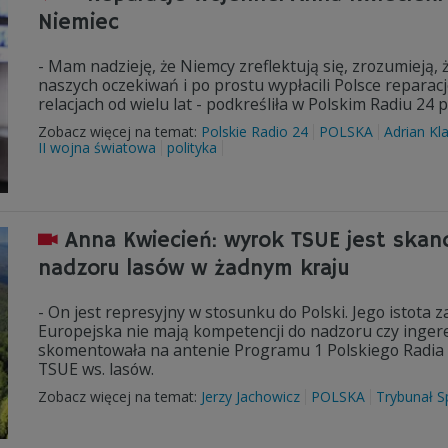
Niemiec
- Mam nadzieję, że Niemcy zreflektują się, zrozumieją, że
naszych oczekiwań i po prostu wypłacili Polsce reparacj
relacjach od wielu lat - podkreśliła w Polskim Radiu 24 
Zobacz więcej na temat:
Polskie Radio 24
POLSKA
Adrian Kl
II wojna światowa
polityka
Anna Kwiecień: wyrok TSUE jest skan
nadzoru lasów w żadnym kraju
- On jest represyjny w stosunku do Polski. Jego istota 
Europejska nie mają kompetencji do nadzoru czy ingeren
skomentowała na antenie Programu 1 Polskiego Radia p
TSUE ws. lasów.
Zobacz więcej na temat:
Jerzy Jachowicz
POLSKA
Trybunał S