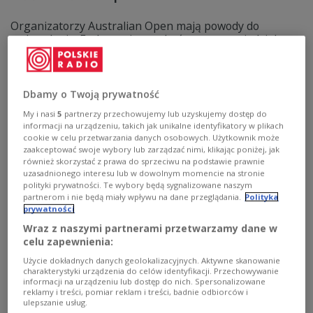
Organizatorzy Australian Open mają powody do
zadowolenia. Frekwencja w zakończonym w niedzielę
turnieju przebiła każdą z poprzednich edycji imprezy.
Zmagania najlepszych tenisistów świata oglądało grubo
ponad milion kibiców.
Dbamy o Twoją prywatność
Zobacz więcej na temat:
SPORT
Tenis
My i nasi
5
partnerzy przechowujemy lub uzyskujemy dostęp do
informacji na urządzeniu, takich jak unikalne identyfikatory w plikach
cookie w celu przetwarzania danych osobowych. Użytkownik może
zaakceptować swoje wybory lub zarządzać nimi, klikając poniżej, jak
również skorzystać z prawa do sprzeciwu na podstawie prawnie
uzasadnionego interesu lub w dowolnym momencie na stronie
polityki prywatności. Te wybory będą sygnalizowane naszym
partnerom i nie będą miały wpływu na dane przeglądania.
Polityka
prywatności
Wraz z naszymi partnerami przetwarzamy dane w
celu zapewnienia:
Użycie dokładnych danych geolokalizacyjnych. Aktywne skanowanie
charakterystyki urządzenia do celów identyfikacji. Przechowywanie
Alcaraz królem Melbourne. Skompletował
informacji na urządzeniu lub dostęp do nich. Spersonalizowane
Karierowego Szlema
reklamy i treści, pomiar reklam i treści, badnie odbiorców i
ulepszanie usług.