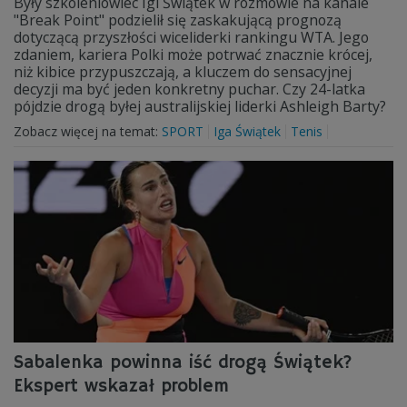
Były szkoleniowiec Igi Świątek w rozmowie na kanale
"Break Point" podzielił się zaskakującą prognozą
dotyczącą przyszłości wiceliderki rankingu WTA. Jego
zdaniem, kariera Polki może potrwać znacznie krócej,
niż kibice przypuszczają, a kluczem do sensacyjnej
decyzji ma być jeden konkretny puchar. Czy 24-latka
pójdzie drogą byłej australijskiej liderki Ashleigh Barty?
Zobacz więcej na temat:
SPORT
Iga Świątek
Tenis
Sabalenka powinna iść drogą Świątek?
Ekspert wskazał problem