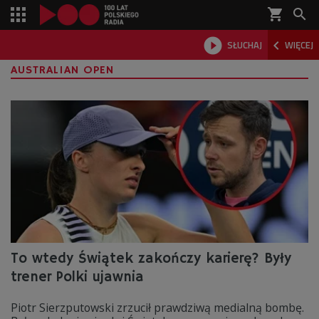
shopping_cart



SŁUCHAJ
WIĘCEJ

AUSTRALIAN OPEN
To wtedy Świątek zakończy karierę? Były
trener Polki ujawnia
Piotr Sierzputowski zrzucił prawdziwą medialną bombę.