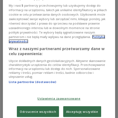
Zobacz więcej na temat:
Anna Skulska
Fryderyk Chopin
konkurs chopinowski
My i nasi
5
partnerzy przechowujemy lub uzyskujemy dostęp do
informacji na urządzeniu, takich jak unikalne identyfikatory w plikach
cookie w celu przetwarzania danych osobowych. Użytkownik może
zaakceptować swoje wybory lub zarządzać nimi, klikając poniżej, jak
również skorzystać z prawa do sprzeciwu na podstawie prawnie
uzasadnionego interesu lub w dowolnym momencie na stronie
polityki prywatności. Te wybory będą sygnalizowane naszym
partnerom i nie będą miały wpływu na dane przeglądania.
Polityka
prywatności
Wraz z naszymi partnerami przetwarzamy dane w
celu zapewnienia:
Użycie dokładnych danych geolokalizacyjnych. Aktywne skanowanie
charakterystyki urządzenia do celów identyfikacji. Przechowywanie
informacji na urządzeniu lub dostęp do nich. Spersonalizowane
Krzysztof Jabłoński: po Konkursie czułem
reklamy i treści, pomiar reklam i treści, badnie odbiorców i
ulepszanie usług.
głód
Lista partnerów (dostawców)
- Może gdybym w Warszawie zdobył pierwszą nagrodę,
nie rzuciłbym się w wir kolejnych konkursów - mówił po
Ustawienia zaawansowane
latach zdobywca III nagrody na XI Konkursie
Chopinowskim.
Odrzucenie wszystkich
Akceptuję wszystkie
Zobacz więcej na temat:
Anna Skulska
Fryderyk Chopin
konkurs chopinowski
MUZYKA
muzyka klasyczna