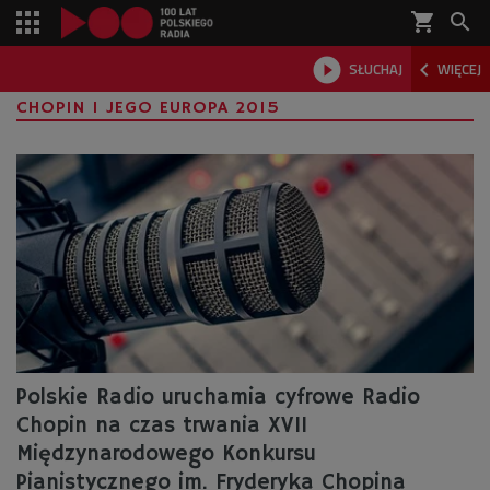
shopping_cart



SŁUCHAJ
WIĘCEJ

CHOPIN I JEGO EUROPA 2015
Polskie Radio uruchamia cyfrowe Radio
Chopin na czas trwania XVII
Międzynarodowego Konkursu
Pianistycznego im. Fryderyka Chopina