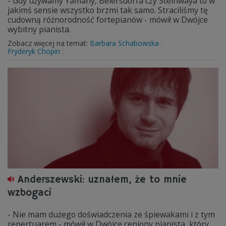
- Gdy używamy Yamahy, Beiersdorfa czy Steinwaya to w
jakimś sensie wszystko brzmi tak samo. Straciliśmy tę
cudowną różnorodność fortepianów - mówił w Dwójce
wybitny pianista.
Zobacz więcej na temat:
Barbara Schabowska
Fryderyk Chopin
Anderszewski: uznałem, że to mnie
wzbogaci
- Nie mam dużego doświadczenia ze śpiewakami i z tym
repertuarem - mówił w Dwójce ceniony pianista, który