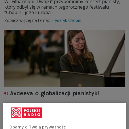
W "Filharmonii Dwójki" przypomnimy koncert pianisty,
który odbył się w ramach tegorocznego festiwalu
"Chopin i jego Europa".
Zobacz więcej na temat:
Fryderyk Chopin
Avdeeva o globalizacji pianistyki
- Kiedyś można było mówić, że cechą szkoły rosyjskiej był
piękny, ciepły dźwięk i gra pełna emocji. Dziś się
wszystko zglobalizowało - mówiła artystka na festiwalu
"Chopin i jego Europa".
Dbamy o Twoją prywatność