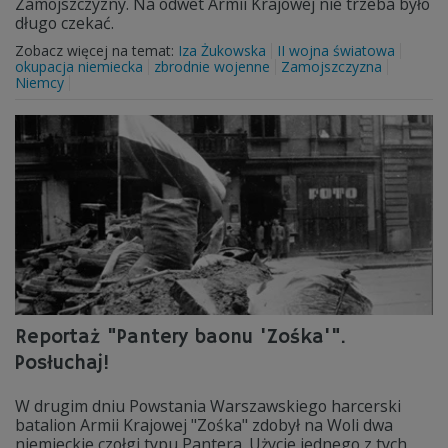
Zamojszczyzny. Na odwet Armii Krajowej nie trzeba było
długo czekać.
Zobacz więcej na temat:
Iza Żukowska
II wojna światowa
okupacja niemiecka
zbrodnie wojenne
Zamojszczyzna
Niemcy
Reportaż "Pantery baonu 'Zośka'".
Posłuchaj!
W drugim dniu Powstania Warszawskiego harcerski
batalion Armii Krajowej "Zośka" zdobył na Woli dwa
niemieckie czołgi typu Pantera. Użycie jednego z tych