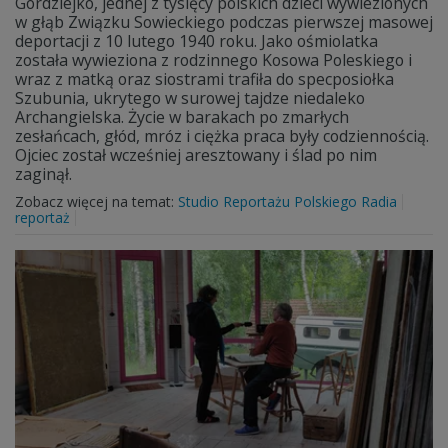
Gordziejko, jednej z tysięcy polskich dzieci wywiezionych
w głąb Związku Sowieckiego podczas pierwszej masowej
deportacji z 10 lutego 1940 roku. Jako ośmiolatka
została wywieziona z rodzinnego Kosowa Poleskiego i
wraz z matką oraz siostrami trafiła do specposiołka
Szubunia, ukrytego w surowej tajdze niedaleko
Archangielska. Życie w barakach po zmarłych
zesłańcach, głód, mróz i ciężka praca były codziennością.
Ojciec został wcześniej aresztowany i ślad po nim
zaginął.
Zobacz więcej na temat:
Studio Reportażu Polskiego Radia
reportaż