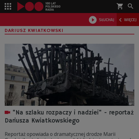
shopping_cart



SŁUCHAJ
WIĘCEJ

DARIUSZ KWIATKOWSKI
"Na szlaku rozpaczy i nadziei" - reportaż
Dariusza Kwiatkowskiego
Reportaż opowiada o dramatycznej drodze Marii