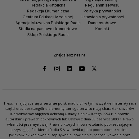
Redakcja Katolicka
Regulamin serwisu
Redakcja Ekumeniczna
Polityka prywatności
Centrum Edukacji Medialnej
Ustawienia prywatności
Agencja Muzyczna Polskiego Radia
Dane osobowe
Studia nagraniowe i koncertowe
Kontakt
Sklep Polskiego Radia
Znajdziesz nas na
Treści, znajdujące się w serwisie polskieradio.pl, w tym wszystkie materiały i ich
części oraz poszczególne elementy samego serwisu mają charakter utworów
lub wytworów objętych ochroną Ustawy z dnia 4 lutego 1994 r. o prawie
autorskim i prawach pokrewnych lub Ustawy z dnia 30 czerwca 2000 r. Prawo
własności przemysłowej. Prawa o których mowa w zdaniu poprzedzającym
przysługują Polskiemu Radiu S.A. w likwidacji lub podmiotom trzecim.
Jakiekolwiek kopiowanie, zapisywanie, powielanie, reprodukowanie oraz