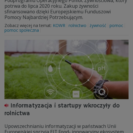
Podprogramu Operacyjnego Pomoc Żywnościowa, który
potrwa do lipca 2020 roku. Zakup żywności
sfinansowano dzięki Europejskiemu Funduszowi
Pomocy Najbardziej Potrzebującym.
Zobacz więcej na temat:
KOWR
rolnictwo
żywność
pomoc
pomoc społeczna
Informatyzacja i startupy wkroczyły do
rolnictwa
Upowszechnianiu informatyzacji w państwach Unii
Europejskiej sprzyja EIT Food- innowacyjny ekosystem,