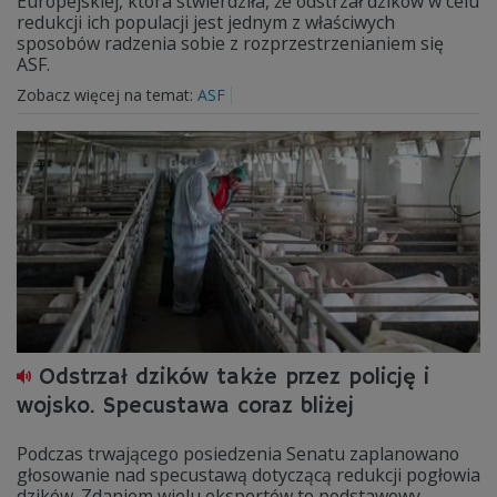
Europejskiej, która stwierdziła, że odstrzał dzików w celu
redukcji ich populacji jest jednym z właściwych
sposobów radzenia sobie z rozprzestrzenianiem się
ASF.
Zobacz więcej na temat:
ASF
Odstrzał dzików także przez policję i
wojsko. Specustawa coraz bliżej
Podczas trwającego posiedzenia Senatu zaplanowano
głosowanie nad specustawą dotyczącą redukcji pogłowia
dzików. Zdaniem wielu ekspertów to podstawowy