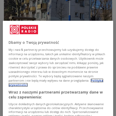
Audycja "Noc z reportażem" i "Ocalona",
Dbamy o Twoją prywatność
"Arcybracia" oraz "Śladami Czachowskiego"
My i nasi
5
partnerzy przechowujemy lub uzyskujemy dostęp do
informacji na urządzeniu, takich jak unikalne identyfikatory w plikach
cookie w celu przetwarzania danych osobowych. Użytkownik może
"Ocalona" to wzruszająca opowieść o Krystynie
zaakceptować swoje wybory lub zarządzać nimi, klikając poniżej, jak
Brudnickiej, o wojennej traumie, stracie, walce o
również skorzystać z prawa do sprzeciwu na podstawie prawnie
przetrwanie, ale także o nadziei. "Arcybracia" przybliżają
uzasadnionego interesu lub w dowolnym momencie na stronie
tajemniczych członków Arcybractwa Męki Pańskiej, na
polityki prywatności. Te wybory będą sygnalizowane naszym
co dzień dbają o anemonowość, zobaczyć ich można
partnerom i nie będą miały wpływu na dane przeglądania.
Polityka
jedynie w Wielkim Poście. "Śladami Czachowskiego" to
prywatności
reportaż opowiadający o jednym z najwybitniejszych
Wraz z naszymi partnerami przetwarzamy dane w
wodzów powstania styczniowego.
celu zapewnienia:
Zobacz więcej na temat:
Studio Reportażu Polskiego Radia
Użycie dokładnych danych geolokalizacyjnych. Aktywne skanowanie
reportaż
Joanna Bogusławska
charakterystyki urządzenia do celów identyfikacji. Przechowywanie
Agnieszka Czyżewska-Jacquemet
informacji na urządzeniu lub dostęp do nich. Spersonalizowane
reklamy i treści, pomiar reklam i treści, badnie odbiorców i