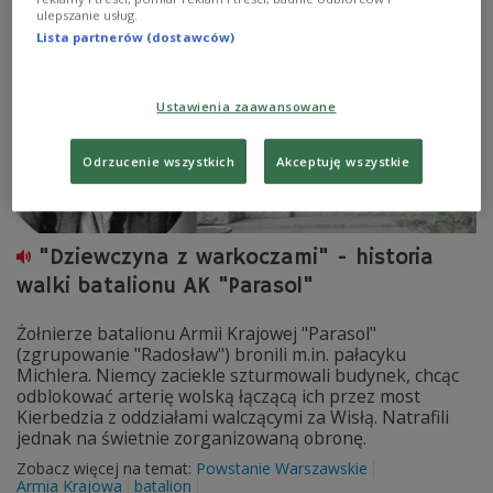
ulepszanie usług.
Lista partnerów (dostawców)
Ustawienia zaawansowane
Odrzucenie wszystkich
Akceptuję wszystkie
"Dziewczyna z warkoczami" - historia
walki batalionu AK "Parasol"
Żołnierze batalionu Armii Krajowej "Parasol"
(zgrupowanie "Radosław") bronili m.in. pałacyku
Michlera. Niemcy zaciekle szturmowali budynek, chcąc
odblokować arterię wolską łączącą ich przez most
Kierbedzia z oddziałami walczącymi za Wisłą. Natrafili
jednak na świetnie zorganizowaną obronę.
Zobacz więcej na temat:
Powstanie Warszawskie
Armia Krajowa
batalion