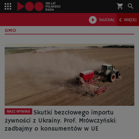
shopping_cart



SŁUCHAJ
WIĘCEJ

GMO
Skutki bezcłowego importu
NASZ WYWIAD
żywności z Ukrainy. Prof. Mrówczyński:
zadbajmy o konsumentów w UE