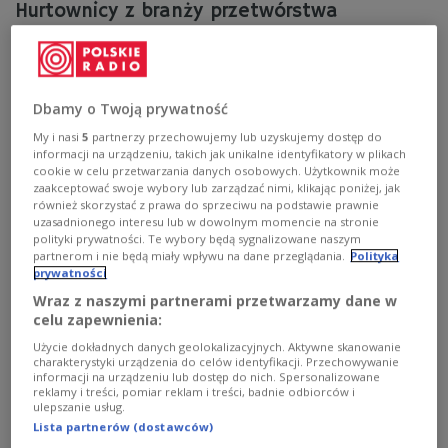
Hurtownicy z branży przetwórstwa
spożywczego mogą się ubiegać o 10 mln
złotych dotacji z ARiMR
Agencja Restrukturyzacji i Modernizacji Rolnictwa
Dbamy o Twoją prywatność
(ARiMR) rozpoczyna nabór wniosków od firm z branży
My i nasi
5
partnerzy przechowujemy lub uzyskujemy dostęp do
przetwórstwa produktów rolnych lub zajmujących się
informacji na urządzeniu, takich jak unikalne identyfikatory w plikach
ich hurtową sprzedażą. Przetwórcy będą mogli ubiegać
cookie w celu przetwarzania danych osobowych. Użytkownik może
się o dotację do 10 milionów złotych. Wsparciem objęte
zaakceptować swoje wybory lub zarządzać nimi, klikając poniżej, jak
są sektory przetwórstwa mleka, mięsa, owoców i
również skorzystać z prawa do sprzeciwu na podstawie prawnie
warzyw, zbóż, ziemniaków, jaj i miodu. Wnioski będą
uzasadnionego interesu lub w dowolnym momencie na stronie
przyjmowane do 27 marca.
polityki prywatności. Te wybory będą sygnalizowane naszym
partnerom i nie będą miały wpływu na dane przeglądania.
Polityka
Zobacz więcej na temat:
rolnictwo
handel
żywność
prywatności
Wraz z naszymi partnerami przetwarzamy dane w
celu zapewnienia:
Użycie dokładnych danych geolokalizacyjnych. Aktywne skanowanie
charakterystyki urządzenia do celów identyfikacji. Przechowywanie
informacji na urządzeniu lub dostęp do nich. Spersonalizowane
reklamy i treści, pomiar reklam i treści, badnie odbiorców i
ulepszanie usług.
Lista partnerów (dostawców)