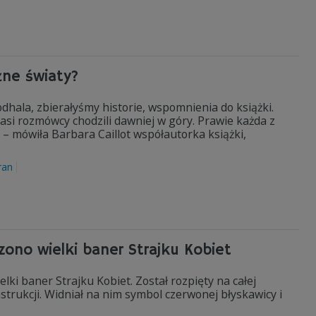
żne światy?
hala, zbierałyśmy historie, wspomnienia do książki.
nasi rozmówcy chodzili dawniej w góry. Prawie każda z
 – mówiła Barbara Caillot współautorka książki,
ran
ono wielki baner Strajku Kobiet
lki baner Strajku Kobiet. Został rozpięty na całej
trukcji. Widniał na nim symbol czerwonej błyskawicy i