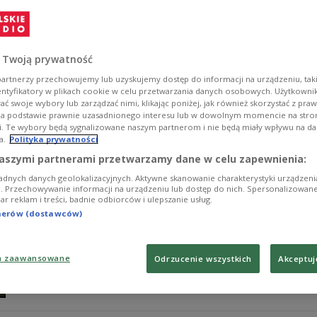
W audycji "Poranek" Polskiego Radia Dzieciom gościem
się patrzy". W rozmowie opowiadała o swojej miłości do 
które zebrała wśród najstarszych mieszkańców regionu
 Twoją prywatność
Zobacz więcej na temat:
Tatrzański Park Narodowy
radio dla 
Poranek Polskiego Radia Dzieciom
edukacja przyrodnicza
artnerzy przechowujemy lub uzyskujemy dostęp do informacji na urządzeniu, taki
entyfikatory w plikach cookie w celu przetwarzania danych osobowych. Użytkown
ć swoje wybory lub zarządzać nimi, klikając poniżej, jak również skorzystać z pra
na podstawie prawnie uzasadnionego interesu lub w dowolnym momencie na stroni
i. Te wybory będą sygnalizowane naszym partnerom i nie będą miały wpływu na d
a.
Polityka prywatności
Legenda o rycerzach spod Giewontu.
aszymi partnerami przetwarzamy dane w celu zapewnienia:
podhalańskiego mitu?
adnych danych geolokalizacyjnych. Aktywne skanowanie charakterystyki urządzen
ji. Przechowywanie informacji na urządzeniu lub dostęp do nich. Spersonalizowane
iar reklam i treści, badnie odbiorców i ulepszanie usług.
W audycji "Pasmo górskie" pochyliliśmy się nad legend
tnerów (dostawców)
Marta Rusek porównały różne wersje legendy i podjęły s
Zobacz więcej na temat:
Dwójka
góry
Jan Kanty Zienko
Iwo
a zaawansowane
Odrzucenie wszystkich
Akceptuj