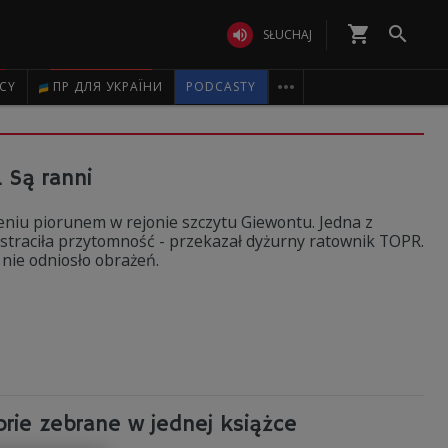
shopping_cart


SŁUCHAJ

ICY
ПР ДЛЯ УКРАЇНИ
PODCASTY
 Są ranni
żeniu piorunem w rejonie szczytu Giewontu. Jedna z
traciła przytomność - przekazał dyżurny ratownik TOPR.
h nie odniosło obrażeń.
orie zebrane w jednej książce