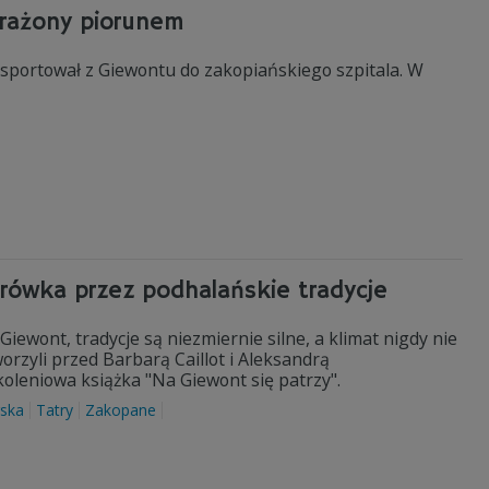
a rażony piorunem
sportował z Giewontu do zakopiańskiego szpitala. W
drówka przez podhalańskie tradycje
iewont, tradycje są niezmiernie silne, a klimat nigdy nie
orzyli przed Barbarą Caillot i Aleksandrą
oleniowa książka "Na Giewont się patrzy".
rska
Tatry
Zakopane