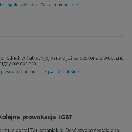
iet
społeczeństwo
Tatry
małopolskie
e, jednak w Tatrach jej oznaki już są doskonale widoczne.
nigdy nie dociera.
przyroda
baranina
Trójka
Michał Kirmuć
Kolejna prowokacja LGBT
ormuje portal Tatromaniak.pl. Dość szybko została ona