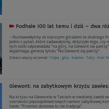
Podhale 100 lat temu i dziś – dwa ró
– Rozmawiałyśmy ze starszymi góralami ze skalnego Pod
Jedno z pytań, które zadawałyśmy, dotyczyło tego, czy 
tych osób odpowiadała "na góry, na Giewont się patrzy"
wyjaśniając genezę tytułu "Na Giewont się patrzy".
Zobacz więcej na temat:
Trójka
góry
Kraków
Tatry
Piotr Fi
Giewont: na zabytkowym krzyżu zawiesz
Na krzyżu na Giewoncie w Tatrach w niedzielę zawisł wie
szerokości pięcioipółmetrowych ramion zabytkowej kons
hasło: "Przemoc domowa to nie tradycja".