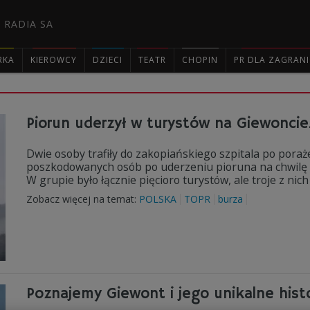
 RADIA SA
RKA
KIEROWCY
DZIECI
TEATR
CHOPIN
PR DLA ZAGRAN

Piorun uderzył w turystów na Giewoncie.
Dwie osoby trafiły do zakopiańskiego szpitala po pora
poszkodowanych osób po uderzeniu pioruna na chwilę s
W grupie było łącznie pięcioro turystów, ale troje z nic
Zobacz więcej na temat:
POLSKA
TOPR
burza
Poznajemy Giewont i jego unikalne hist