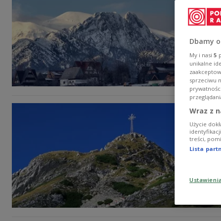
Dbamy o
My i nasi
5
p
unikalne id
zaakceptowa
sprzeciwu 
prywatnośc
przeglądani
Wraz z n
Użycie dokł
identyfikac
treści, pom
Lista par
Ustawieni