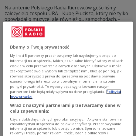
Na antenie Polskiego Radia Kierowców gościliśmy
założyciela zespołu URA - Kubę Płucisza, który nie tylko
opowiadał o muzyce, ale również o... samochodach. -
Właściwie to lubię wszystkie samochody, jestem wielkim
fanem motoryzacji. (...) Kiedyś jeden z moich kolegów
powiedział, że Fiat Multipla jest najbrzydsza, ale w tej
brzydocie też jest jakaś uroda - powiedział.
Dbamy o Twoją prywatność
Zobacz więcej na temat:
Radio kierowców
radio kierowców online
Polskie Radio Kierowców
My i nasi
5
partnerzy przechowujemy lub uzyskujemy dostęp do
motoryzacja
MUZYKA
samochody
Kuba Płucisz
informacji na urządzeniu, takich jak unikalne identyfikatory w plikach
cookie w celu przetwarzania danych osobowych. Użytkownik może
zaakceptować swoje wybory lub zarządzać nimi, klikając poniżej, jak
również skorzystać z prawa do sprzeciwu na podstawie prawnie
uzasadnionego interesu lub w dowolnym momencie na stronie
polityki prywatności. Te wybory będą sygnalizowane naszym
partnerom i nie będą miały wpływu na dane przeglądania.
Polityka
prywatności
Wraz z naszymi partnerami przetwarzamy dane w
celu zapewnienia:
Użycie dokładnych danych geolokalizacyjnych. Aktywne skanowanie
charakterystyki urządzenia do celów identyfikacji. Przechowywanie
informacji na urządzeniu lub dostęp do nich. Spersonalizowane
reklamy i treści, pomiar reklam i treści, badnie odbiorców i