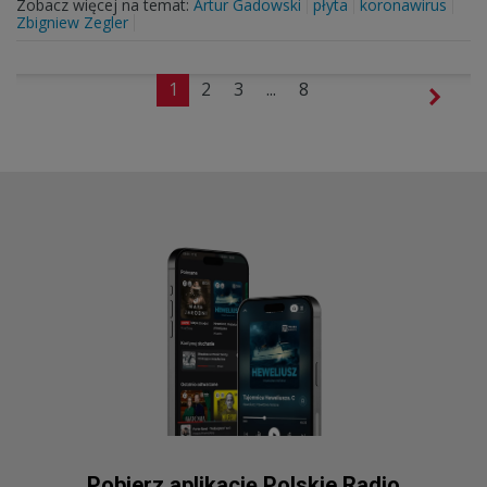
Zobacz więcej na temat:
Artur Gadowski
płyta
koronawirus
Zbigniew Zegler
1
2
3
...
8
Pobierz aplikację Polskie Radio