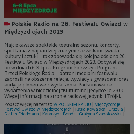
Polskie Radio na 26. Festiwalu Gwiazd w
Międzyzdrojach 2023
Najciekawsze spektakle teatralne sezonu, koncerty,
spotkania z najbardziej znanymi nazwiskami świata
kultury i sztuki – tak zapowiada się kolejna odsłona 26.
Festiwalu Gwiazd w Międzyzdrojach 2023. Odbywał się
on w dniach 6-8 lipca. Program Pierwszy i Program
Trzeci Polskiego Radia – patroni medialni festiwalu –
zaprosili na obszerne relacje, wywiady z gwiazdami oraz
audycje plenerowe z wydarzenia. Podsumowanie
wydarzenia w niedzielnej "Kulturalnej Jedynce" o 23.00.
Więcej informacji na stronie radiowej Jedynki i Trójki.
Zobacz więcej na temat:
W POLSKIM RADIU
Międzyzdroje
Festiwal Gwiazd w Międzyzdrojach
Kasia Kowalska
Urszula
Stefan Friedmann
Katarzyna Bonda
Grażyna Szapołowska