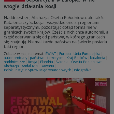
Separatyzm w Europie. W tle
wrogie działania Rosji
Naddniestrze, Abchazja, Osetia Południowa, ale także
Katalonia czy Szkocja - wszystkie one są regionami
separatystycznymi, pozostając dotąd formalnie w
granicach swoich krajów. Część z nich chce autonomii, a
część oderwania się od państwa, w którego granicach
się znajdują. Niemal każde państwo na świecie posiada
taki region.
Zobacz więcej na temat:
ŚWIAT
Europa
Unia Europejska
autonomiczny
państwo
terroryzm
Kraj Basków
katalonia
naddniestrze
Rosja
Flandria
Szkocja
Osetia Południowa
Abchazja
Andaluzja
Bawaria
Polski Instytut Spraw Międzynarodowych
infografika