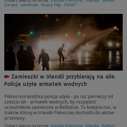
Zobacz więcej na temat:
Irlandia Północna
Irlandia
Belfast
Europa
zamieszki
książę Filip
ŚWIAT
Zamieszki w Irlandii przybierają na sile.
Policja użyła armatek wodnych
Północnoirlandzka policja użyła - po raz pierwszy od
sześciu lat - armatek wodnych, by rozpędzić
uczestników zamieszek w Belfaście. To kolejna noc, w
trakcie której w Irlandii Północnej dochodzi do aktów
przemocy.
Zobacz więcej na temat:
Irlandia Północna
Irlandia
Belfast