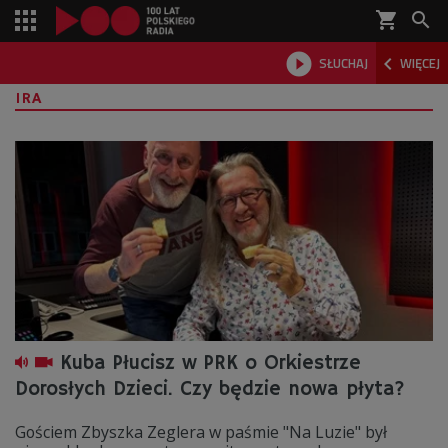
shopping_cart



SŁUCHAJ
WIĘCEJ

IRA
Kuba Płucisz w PRK o Orkiestrze
Dorosłych Dzieci. Czy będzie nowa płyta?
Gościem Zbyszka Zeglera w paśmie "Na Luzie" był