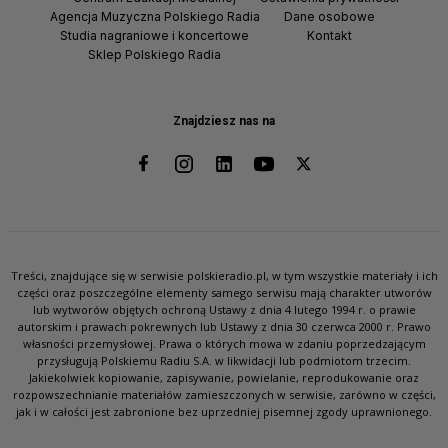
Agencja Muzyczna Polskiego Radia
Dane osobowe
Studia nagraniowe i koncertowe
Kontakt
Sklep Polskiego Radia
Znajdziesz nas na
Treści, znajdujące się w serwisie polskieradio.pl, w tym wszystkie materiały i ich
części oraz poszczególne elementy samego serwisu mają charakter utworów
lub wytworów objętych ochroną Ustawy z dnia 4 lutego 1994 r. o prawie
autorskim i prawach pokrewnych lub Ustawy z dnia 30 czerwca 2000 r. Prawo
własności przemysłowej. Prawa o których mowa w zdaniu poprzedzającym
przysługują Polskiemu Radiu S.A. w likwidacji lub podmiotom trzecim.
Jakiekolwiek kopiowanie, zapisywanie, powielanie, reprodukowanie oraz
rozpowszechnianie materiałów zamieszczonych w serwisie, zarówno w części,
jak i w całości jest zabronione bez uprzedniej pisemnej zgody uprawnionego.