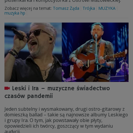
piosenkarka i kompozytorka z Ostrowi Mazowieckiej.
Zobacz więcej na temat:
Tomasz Żąda
Trójka
MUZYKA
muzyka hp
Leski i Ira – muzyczne świadectwo
czasów pandemii
Jeden subtelny i wysmakowany, drugi ostro-gitarowy z
domieszką ballad – takie są najnowsze albumy Leskiego
i grupy Ira. O tym, jak powstawały obie płyty,
opowiedzieli ich twórcy, goszczący w tym wydaniu
audycji.