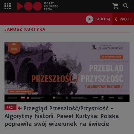
shopping_cart



SŁUCHAJ
WIĘCEJ

JANUSZ KURTYKA
Przegląd Przeszłość/Przyszłość -
PR24
Algorytmy historii. Paweł Kurtyka: Polska
poprawiła swój wizerunek na świecie