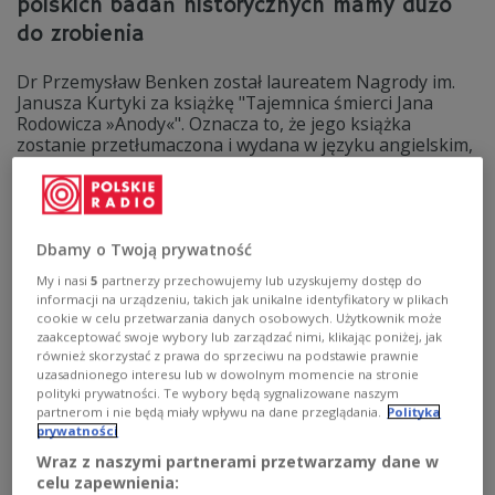
polskich badań historycznych mamy dużo
do zrobienia
Dr Przemysław Benken został laureatem Nagrody im.
Janusza Kurtyki za książkę "Tajemnica śmierci Jana
Rodowicza »Anody«". Oznacza to, że jego książka
zostanie przetłumaczona i wydana w języku angielskim,
a może także niemieckim. W Polskim Radiu 24 historyk
mówił o potrzebie promocji polskich badań naukowych
na Zachodzie.
Zobacz więcej na temat:
Polskie Radio 24
Rafał Dudkiewicz
Dbamy o Twoją prywatność
HISTORIA
Jan Rodowicz
My i nasi
5
partnerzy przechowujemy lub uzyskujemy dostęp do
informacji na urządzeniu, takich jak unikalne identyfikatory w plikach
cookie w celu przetwarzania danych osobowych. Użytkownik może
zaakceptować swoje wybory lub zarządzać nimi, klikając poniżej, jak
również skorzystać z prawa do sprzeciwu na podstawie prawnie
uzasadnionego interesu lub w dowolnym momencie na stronie
polityki prywatności. Te wybory będą sygnalizowane naszym
partnerom i nie będą miały wpływu na dane przeglądania.
Polityka
prywatności
Wraz z naszymi partnerami przetwarzamy dane w
celu zapewnienia: