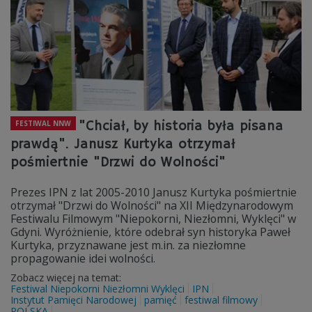
"Chciał, by historia była pisana
FESTIWAL NNW
prawdą". Janusz Kurtyka otrzymał
pośmiertnie "Drzwi do Wolności"
Prezes IPN z lat 2005-2010 Janusz Kurtyka pośmiertnie
otrzymał "Drzwi do Wolności" na XII Międzynarodowym
Festiwalu Filmowym "Niepokorni, Niezłomni, Wyklęci" w
Gdyni. Wyróżnienie, które odebrał syn historyka Paweł
Kurtyka, przyznawane jest m.in. za niezłomne
propagowanie idei wolności.
Zobacz więcej na temat:
Festiwal Niepokorni Niezłomni Wyklęci
IPN
Instytut Pamięci Narodowej
pamięć
festiwal filmowy
POLSKA