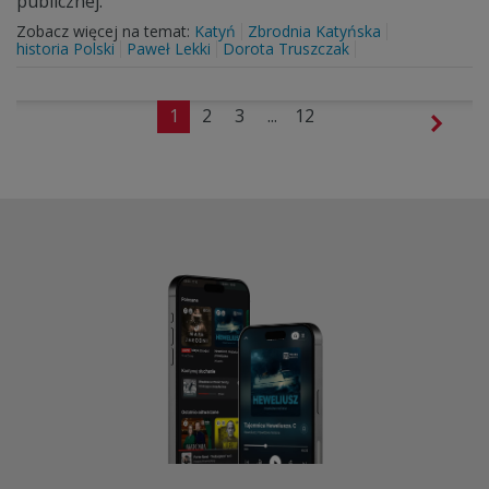
publicznej.
Zobacz więcej na temat:
Katyń
Zbrodnia Katyńska
historia Polski
Paweł Lekki
Dorota Truszczak
1
2
3
...
12