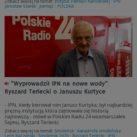
Zobacz więcej na temat:
Instytut Pamięci Narodowej
IPN
Jarosław Szarek
pamięć
POLSKA
"Wyprowadził IPN na nowe wody".
Ryszard Terlecki o Januszu Kurtyce
- IPN, kiedy kierował nim Janusz Kurtyka, był najbardziej
prężną instytucją która zajmowała się historią
najnowszą - mówił w Polskim Radiu 24 wicemarszałek
Sejmu, Ryszard Terlecki.
Zobacz więcej na temat:
Smoleńsk
katastrofa smoleńska
Lech Kaczyński
Smoleńsk 2020
Ryszard Terlecki
IPN