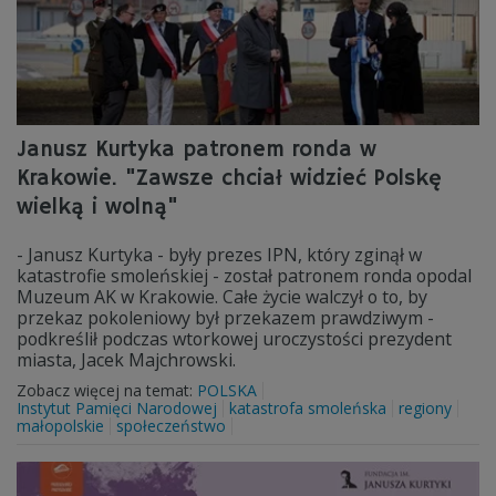
Janusz Kurtyka patronem ronda w
Krakowie. "Zawsze chciał widzieć Polskę
wielką i wolną"
- Janusz Kurtyka - były prezes IPN, który zginął w
katastrofie smoleńskiej - został patronem ronda opodal
Muzeum AK w Krakowie. Całe życie walczył o to, by
przekaz pokoleniowy był przekazem prawdziwym -
podkreślił podczas wtorkowej uroczystości prezydent
miasta, Jacek Majchrowski.
Zobacz więcej na temat:
POLSKA
Instytut Pamięci Narodowej
katastrofa smoleńska
regiony
małopolskie
społeczeństwo