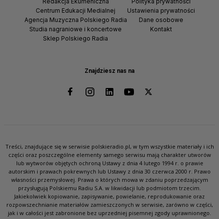
Redakcja Ekumeniczna
Polityka prywatności
Centrum Edukacji Medialnej
Ustawienia prywatności
Agencja Muzyczna Polskiego Radia
Dane osobowe
Studia nagraniowe i koncertowe
Kontakt
Sklep Polskiego Radia
Znajdziesz nas na
Treści, znajdujące się w serwisie polskieradio.pl, w tym wszystkie materiały i ich
części oraz poszczególne elementy samego serwisu mają charakter utworów
lub wytworów objętych ochroną Ustawy z dnia 4 lutego 1994 r. o prawie
autorskim i prawach pokrewnych lub Ustawy z dnia 30 czerwca 2000 r. Prawo
własności przemysłowej. Prawa o których mowa w zdaniu poprzedzającym
przysługują Polskiemu Radiu S.A. w likwidacji lub podmiotom trzecim.
Jakiekolwiek kopiowanie, zapisywanie, powielanie, reprodukowanie oraz
rozpowszechnianie materiałów zamieszczonych w serwisie, zarówno w części,
jak i w całości jest zabronione bez uprzedniej pisemnej zgody uprawnionego.