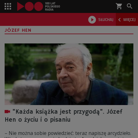
shopping_cart



SŁUCHAJ
WIĘCEJ

JÓZEF HEN
"Każda książka jest przygodą". Józef
Hen o życiu i o pisaniu
– Nie można sobie powiedzieć: teraz napiszę arcydzieło.