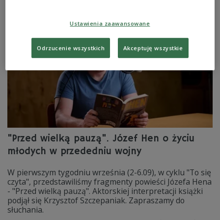
Klawiter.
Zobacz więcej na temat:
literatura
Elżbieta Łukomska
Ustawienia zaawansowane
Odrzucenie wszystkich
Akceptuję wszystkie
"Przed wielką pauzą". Józef Hen o życiu
młodych w przededniu wojny
W pierwszym tygodniu września (2-6.09), w cyklu "To się
czyta", przedstawiliśmy fragmenty powieści Józefa Hena
- "Przed wielką pauzą". Aktorskiej interpretacji książki
podjął się Krzysztof Szczepaniak. Zapraszamy do
słuchania.