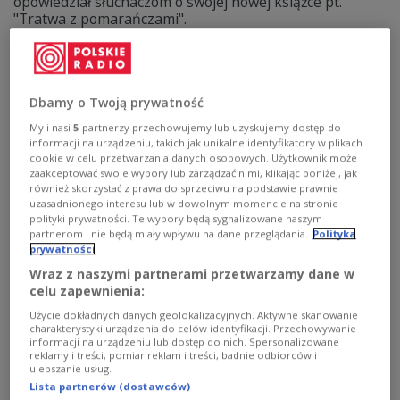
opowiedział słuchaczom o swojej nowej książce pt.
"Tratwa z pomarańczami".
Zobacz więcej na temat:
Maciej Hen
literatura
Dwójka
Dbamy o Twoją prywatność
My i nasi
5
partnerzy przechowujemy lub uzyskujemy dostęp do
informacji na urządzeniu, takich jak unikalne identyfikatory w plikach
cookie w celu przetwarzania danych osobowych. Użytkownik może
zaakceptować swoje wybory lub zarządzać nimi, klikając poniżej, jak
również skorzystać z prawa do sprzeciwu na podstawie prawnie
uzasadnionego interesu lub w dowolnym momencie na stronie
polityki prywatności. Te wybory będą sygnalizowane naszym
partnerom i nie będą miały wpływu na dane przeglądania.
Polityka
prywatności
Józef Hen – "Opór". Wojna oczami młodych
Wraz z naszymi partnerami przetwarzamy dane w
celu zapewnienia:
ludzi
Użycie dokładnych danych geolokalizacyjnych. Aktywne skanowanie
charakterystyki urządzenia do celów identyfikacji. Przechowywanie
W cyklu "To się czyta" wróciliśmy do drugiego tomu
informacji na urządzeniu lub dostęp do nich. Spersonalizowane
powieści Józefa Hena z cyklu "Teatr Heroda". Tym razem
reklamy i treści, pomiar reklam i treści, badnie odbiorców i
sięgnęliśmy po tom drugi, noszący tytuł "Opór".
ulepszanie usług.
Wybrane fragmenty na antenie Dwójki czytał Michał
Lista partnerów (dostawców)