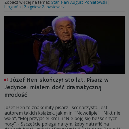
Zobacz więcej na temat:
Stanisław August Poniatowski
biografia
Zbigniew Zapasiewicz
Józef Hen skończył sto lat. Pisarz w
Jedynce: miałem dość dramatyczną
młodość
Józef Hen to znakomity pisarz i scenarzysta. Jest
autorem takich książek, jak m.in. "Nowolipie", "Nikt nie
woła", "Mój przyjaciel król" i "Nie boję się bezsennych
nocy". - Szczęście polega na tym, żeby natrafić na