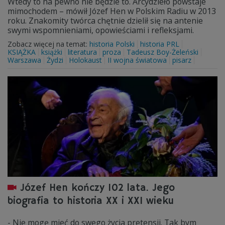
Wtedy to na pewno nie będzie to. Arcydzieło powstaje
mimochodem – mówił Józef Hen w Polskim Radiu w 2013
roku. Znakomity twórca chętnie dzielił się na antenie
swymi wspomnieniami, opowieściami i refleksjami.
Zobacz więcej na temat:
historia Polski
historia PRL
KSIĄŻKA
książki
literatura
proza
Tadeusz Boy-Żeleński
Warszawa
Żydzi
Holokaust
II wojna światowa
pisarz
Józef Hen kończy 102 lata. Jego
biografia to historia XX i XXI wieku
- Nie mogę mieć do swego życia pretensji. Tak bym