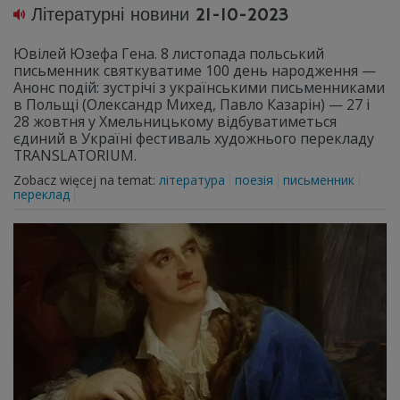
Літературні новини 21-10-2023
Ювілей Юзефа Гена. 8 листопада польський
письменник святкуватиме 100 день народження —
Анонс подій: зустрічі з українськими письменниками
в Польщі (Олександр Михед, Павло Казарін) — 27 i
28 жовтня у Хмельницькому відбуватиметься
єдиний в Україні фестиваль художнього перекладу
TRANSLATORIUM.
Zobacz więcej na temat:
література
поезія
письменник
переклад