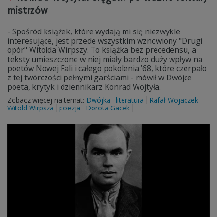
mistrzów
- Spośród książek, które wydają mi się niezwykle
interesujące, jest przede wszystkim wznowiony "Drugi
opór" Witolda Wirpszy. To książka bez precedensu, a
teksty umieszczone w niej miały bardzo duży wpływ na
poetów Nowej Fali i całego pokolenia ’68, które czerpało
z tej twórczości pełnymi garściami - mówił w Dwójce
poeta, krytyk i dziennikarz Konrad Wojtyła.
Zobacz więcej na temat:
Dwójka
literatura
Rafał Wojaczek
Witold Wirpsza
poezja
Dorota Gacek