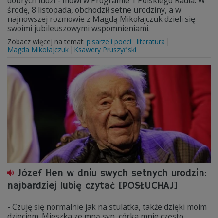
dobrych ludzi - mówi w Programie 1 Polskiego Radia. W
środę, 8 listopada, obchodził setne urodziny, a w
najnowszej rozmowie z Magdą Mikołajczuk dzieli się
swoimi jubileuszowymi wspomnieniami.
Zobacz więcej na temat:
pisarze i poeci
literatura
Magda Mikołajczuk
Ksawery Pruszyński
Józef Hen w dniu swych setnych urodzin:
najbardziej lubię czytać [POSŁUCHAJ]
- Czuję się normalnie jak na stulatka, także dzięki moim
dzieciom. Mieszka ze mną syn, córka mnie często