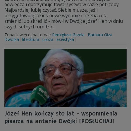
odwiedza i dotrzymuje towarzystwa w razie potrzeby.
Najbardziej lubię czytać. Siebie muszę, jeśli
przygotowuję jakieś nowe wydanie i trzeba coś
zmienić lub skreślić - mówił w Dwójce Józef Hen w dniu
swych setnych urodzin.
Zobacz więcej na temat:
Remigiusz Grzela
Barbara Giza
Dwójka
literatura
proza
eseistyka
Józef Hen kończy sto lat - wspomnienia
pisarza na antenie Dwójki [POSŁUCHAJ]