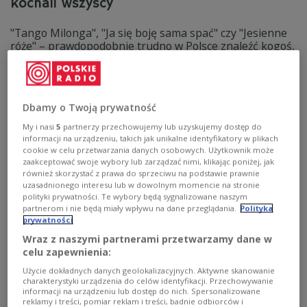
kochali wszyscy
"Tango Milonga", "Ja się boję sama spać" czy "Jesienne
róże" – prawdopodobnie trudno w Polsce znaleźć kogoś,
kto tych utworów nie słyszał choć jeden raz. Teksty do
wszystkich tych nieśmiertelnych przebojów wyszły spod
pióra jednego człowieka. 17 marca przypada 131.
rocznica jego urodzin.
Dbamy o Twoją prywatność
Zobacz więcej na temat:
Andrzej Włast
piosenka
MUZYKA
kabaret
Dwudziestolecie międzywojenne
Marian Hemar
My i nasi
5
partnerzy przechowujemy lub uzyskujemy dostęp do
informacji na urządzeniu, takich jak unikalne identyfikatory w plikach
cookie w celu przetwarzania danych osobowych. Użytkownik może
zaakceptować swoje wybory lub zarządzać nimi, klikając poniżej, jak
również skorzystać z prawa do sprzeciwu na podstawie prawnie
uzasadnionego interesu lub w dowolnym momencie na stronie
polityki prywatności. Te wybory będą sygnalizowane naszym
partnerom i nie będą miały wpływu na dane przeglądania.
Polityka
prywatności
Wraz z naszymi partnerami przetwarzamy dane w
celu zapewnienia:
Użycie dokładnych danych geolokalizacyjnych. Aktywne skanowanie
charakterystyki urządzenia do celów identyfikacji. Przechowywanie
informacji na urządzeniu lub dostęp do nich. Spersonalizowane
"Piszę jak wariat". Tuwim o jednym
reklamy i treści, pomiar reklam i treści, badnie odbiorców i