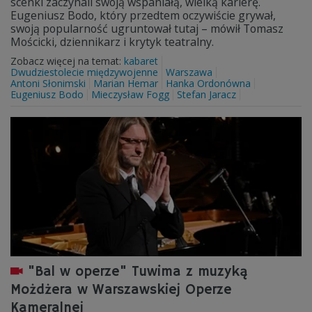
scenki zaczynali swoją wspaniałą, wielką karierę.
Eugeniusz Bodo, który przedtem oczywiście grywał,
swoją popularność ugruntował tutaj – mówił Tomasz
Mościcki, dziennikarz i krytyk teatralny.
Zobacz więcej na temat:
kabaret
Dwudziestolecie międzywojenne
Warszawa
Antoni Słonimski
Marian Hemar
Hanka Ordonówna
Eugeniusz Bodo
Mieczysław Fogg
Stefan Jaracz
"Bal w operze" Tuwima z muzyką
Możdżera w Warszawskiej Operze
Kameralnej