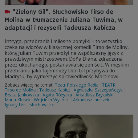
"Zielony Gil". Słuchowisko Tirso de
Molina w tłumaczeniu Juliana Tuwima, w
adaptacji i reżyserii Tadeusza Kabicza
Intryga, przebrania i miłosne pomyłki – to wszystko
czeka na widzów w klasycznej komedii Tirso de Moliny,
którą Julian Tuwim przełożył na współczesny język z
prawdziwym mistrzostwem. Doña Diana, zdradzona
przez ukochanego, postanawia się zemścić. W męskim
przebraniu jako tajemniczy Don Gil przybywa do
Madrytu, by wymierzyć sprawiedliwość Martinowi.
Zobacz więcej na temat:
Teatr Polskiego Radia
TEATR
Tirso de Molina
Tadeusz Kabicz
Agnieszka Szczepańczyk
Beata Jankowska
Agata Różycka
Arkadiusz Brykalski
Maria Kłusek
Wojciech Wysocki
Arkadiusz Janiczek
Ignacy Liss
słuchowisko