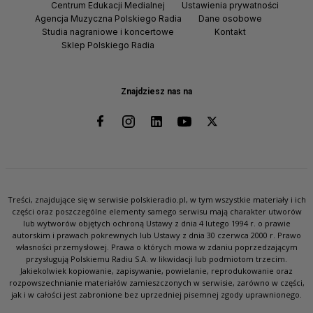
Centrum Edukacji Medialnej
Ustawienia prywatności
Agencja Muzyczna Polskiego Radia
Dane osobowe
Studia nagraniowe i koncertowe
Kontakt
Sklep Polskiego Radia
Znajdziesz nas na
Treści, znajdujące się w serwisie polskieradio.pl, w tym wszystkie materiały i ich
części oraz poszczególne elementy samego serwisu mają charakter utworów
lub wytworów objętych ochroną Ustawy z dnia 4 lutego 1994 r. o prawie
autorskim i prawach pokrewnych lub Ustawy z dnia 30 czerwca 2000 r. Prawo
własności przemysłowej. Prawa o których mowa w zdaniu poprzedzającym
przysługują Polskiemu Radiu S.A. w likwidacji lub podmiotom trzecim.
Jakiekolwiek kopiowanie, zapisywanie, powielanie, reprodukowanie oraz
rozpowszechnianie materiałów zamieszczonych w serwisie, zarówno w części,
jak i w całości jest zabronione bez uprzedniej pisemnej zgody uprawnionego.