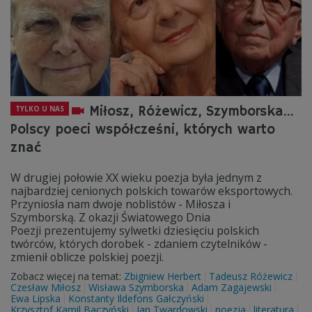
Miłosz, Różewicz, Szymborska...
TYLKO U NAS
Polscy poeci współcześni, których warto
znać
W drugiej połowie XX wieku poezja była jednym z
najbardziej cenionych polskich towarów eksportowych.
Przyniosła nam dwoje noblistów - Miłosza i
Szymborską. Z okazji Światowego Dnia
Poezji prezentujemy sylwetki dziesięciu polskich
twórców, których dorobek - zdaniem czytelników -
zmienił oblicze polskiej poezji.
Zobacz więcej na temat:
Zbigniew Herbert
Tadeusz Różewicz
Czesław Miłosz
Wisława Szymborska
Adam Zagajewski
Ewa Lipska
Konstanty Ildefons Gałczyński
Krzysztof Kamil Baczyński
Jan Twardowski
poezja
literatura