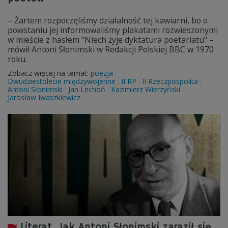
– Żartem rozpoczęliśmy działalność tej kawiarni, bo o
powstaniu jej informowaliśmy plakatami rozwieszonymi
w mieście z hasłem "Niech żyje dyktatura poetariatu" –
mówił Antoni Słonimski w Redakcji Polskiej BBC w 1970
roku.
Zobacz więcej na temat:
poezja
Dwudziestolecie międzywojenne
II RP
II Rzeczpospolita
Antoni Słonimski
Jan Lechoń
Kazimierz Wierzyński
Jarosław Iwaszkiewicz
Literat. Jak Antoni Słonimski zaraził się