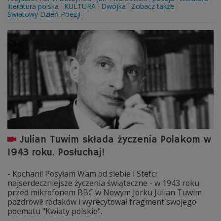
literatura polska
KULTURA
Dwójka
Zobacz także
Światowy Dzień Poezji
Julian Tuwim składa życzenia Polakom w
1943 roku. Posłuchaj!
- Kochani! Posyłam Wam od siebie i Stefci
najserdeczniejsze życzenia świąteczne - w 1943 roku
przed mikrofonem BBC w Nowym Jorku Julian Tuwim
pozdrowił rodaków i wyrecytował fragment swojego
poematu "Kwiaty polskie".