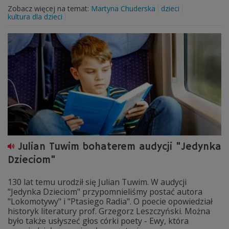
Zobacz więcej na temat:
Martyna Chuderska
dzieci
kultura dla dzieci
Julian Tuwim bohaterem audycji "Jedynka
Dzieciom"
130 lat temu urodził się Julian Tuwim. W audycji
"Jedynka Dzieciom" przypomnieliśmy postać autora
"Lokomotywy" i "Ptasiego Radia". O poecie opowiedział
historyk literatury prof. Grzegorz Leszczyński. Można
było także usłyszeć głos córki poety - Ewy, która