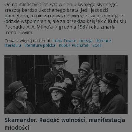
Od najmłodszych lat żyła w cieniu swojego słynnego,
zresztą bardzo ukochanego brata. Jeśli jest dziś
pamiętana, to nie za odważne wiersze czy przejmujące
łódzkie wspomnienia, ale za przekład książek o Kubusiu
Puchatku A. A. Milne'a. 7 grudnia 1987 roku zmarła
Irena Tuwim.
Zobacz więcej na temat:
Irena Tuwim
poezja
tłumacz
literatura
literatura polska
Kubuś Puchatek
Łódź
Skamander. Radość wolności, manifestacja
młodości