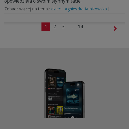
opowiedziała o swoim słynnym tacie.
Zobacz więcej na temat:
dzieci
Agnieszka Kunikowska
1
2
3
...
14