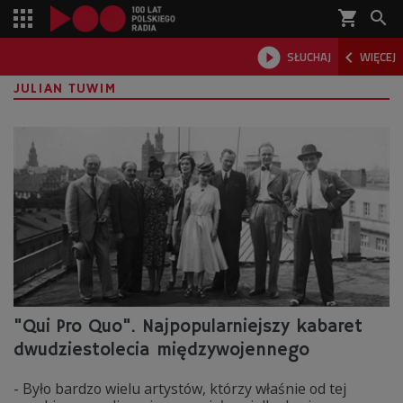
shopping_cart



SŁUCHAJ
WIĘCEJ

JULIAN TUWIM
"Qui Pro Quo". Najpopularniejszy kabaret
dwudziestolecia międzywojennego
- Było bardzo wielu artystów, którzy właśnie od tej