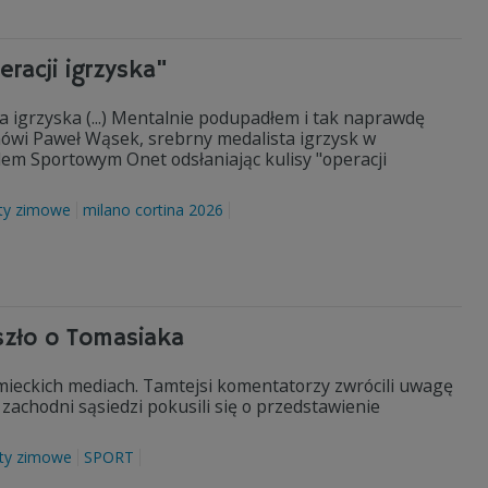
eracji igrzyska"
a igrzyska (...) Mentalnie podupadłem i tak naprawdę
mówi Paweł Wąsek, srebrny medalista igrzysk w
em Sportowym Onet odsłaniając kulisy "operacji
ty zimowe
milano cortina 2026
szło o Tomasiaka
ieckich mediach. Tamtejsi komentatorzy zwrócili uwagę
achodni sąsiedzi pokusili się o przedstawienie
ty zimowe
SPORT