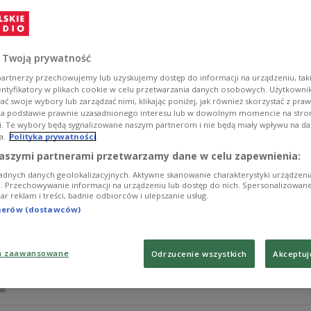
Kacper Tomasiak wciąż czeka na wypłatę 550 tysięcy zł
olimpijskich. Ojciec skoczka w rozmowie z portalem Inte
prawnikami w sprawie odzyskania pieniędzy.
 Twoją prywatność
Zobacz więcej na temat:
SPORT
Skoki narciarskie
sporty zi
artnerzy przechowujemy lub uzyskujemy dostęp do informacji na urządzeniu, taki
entyfikatory w plikach cookie w celu przetwarzania danych osobowych. Użytkown
ć swoje wybory lub zarządzać nimi, klikając poniżej, jak również skorzystać z pra
na podstawie prawnie uzasadnionego interesu lub w dowolnym momencie na stroni
i. Te wybory będą sygnalizowane naszym partnerom i nie będą miały wpływu na d
a.
Polityka prywatności
Tomasiak i reszta sportowców dostanie
aszymi partnerami przetwarzamy dane w celu zapewnienia:
adnych danych geolokalizacyjnych. Aktywne skanowanie charakterystyki urządzen
Sprawa zaległych wypłat dla polskich olimpijczyków wyd
ji. Przechowywanie informacji na urządzeniu lub dostęp do nich. Spersonalizowane
iar reklam i treści, badnie odbiorców i ulepszanie usług.
reszta Biało-Czerwonych, którzy do tej pory nie mogli s
przełomie. PKOl ogłosił, w jaki sposób zamierza sfinan
tnerów (dostawców)
których komitet domaga się od firmy Polkomtel po zer
Zobacz więcej na temat:
Radosław Piesiewicz
Skoki narciarski
a zaawansowane
Odrzucenie wszystkich
Akceptuj