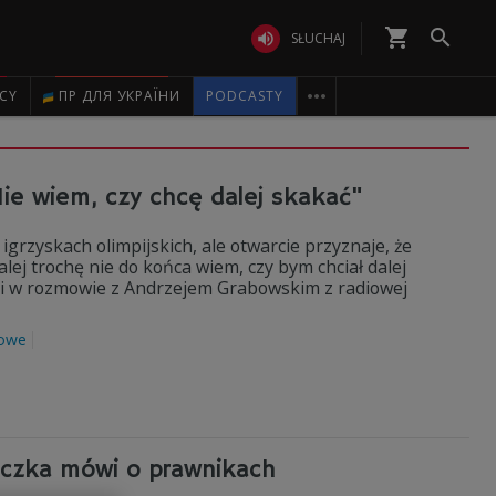
shopping_cart


SŁUCHAJ

ICY
ПР ДЛЯ УКРАЇНИ
PODCASTY
ie wiem, czy chcę dalej skakać"
grzyskach olimpijskich, ale otwarcie przyznaje, że
alej trochę nie do końca wiem, czy bym chciał dalej
ski w rozmowie z Andrzejem Grabowskim z radiowej
mowe
oczka mówi o prawnikach