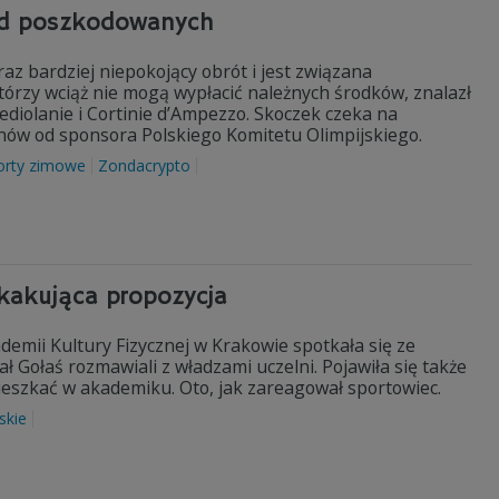
ród poszkodowanych
az bardziej niepokojący obrót i jest związana
tórzy wciąż nie mogą wypłacić należnych środków, znalazł
diolanie i Cortinie d’Ampezzo. Skoczek czeka na
nów od sponsora Polskiego Komitetu Olimpijskiego.
orty zimowe
Zondacrypto
akująca propozycja
demii Kultury Fizycznej w Krakowie spotkała się ze
Gołaś rozmawiali z władzami uczelni. Pojawiła się także
ieszkać w akademiku. Oto, jak zareagował sportowiec.
skie