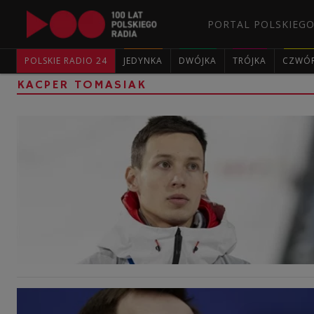
PORTAL POLSKIEGO
POLSKIE RADIO 24
JEDYNKA
DWÓJKA
TRÓJKA
CZWÓ
KACPER TOMASIAK