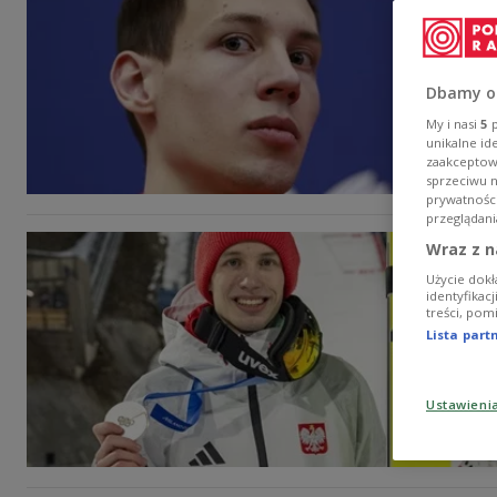
Dbamy o
My i nasi
5
p
unikalne id
zaakceptowa
sprzeciwu 
prywatnośc
przeglądani
Wraz z n
Użycie dokł
identyfikac
treści, pom
Lista par
Ustawieni