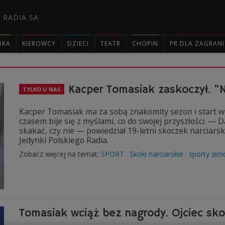
 RADIA SA
RKA
KIEROWCY
DZIECI
TEATR
CHOPIN
PR DLA ZAGRAN

Kacper Tomasiak zaskoczył. "N
TYLKO U NAS
Kacper Tomasiak ma za sobą znakomity sezon i start w i
czasem bije się z myślami, co do swojej przyszłości. — D
skakać, czy nie — powiedział 19-letni skoczek narciar
Jedynki Polskiego Radia.
Zobacz więcej na temat:
SPORT
Skoki narciarskie
sporty zi
Tomasiak wciąż bez nagrody. Ojciec sk