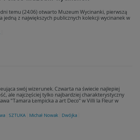
a dni temu (24.06) otwarto Muzeum Wycinanki, pierwszą
a jedną z największych publicznych kolekcji wycinanek w
A
eująca swój wizerunek. Czwarta na świecie najlepiej
ść, ale najczęściej tylko najbardziej charakterystyczny
awa "Tamara Łempicka a art Deco" w Villi la Fleur w
awa
SZTUKA
Michał Nowak
Dwójka