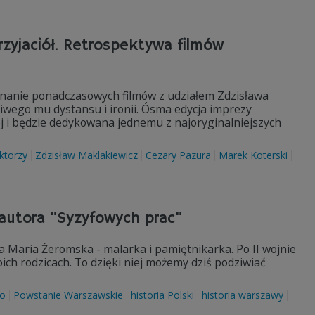
przyjaciół. Retrospektywa filmów
ominanie ponadczasowych filmów z udziałem Zdzisława
wego mu dystansu i ironii. Ósma edycja imprezy
ej i będzie dedykowana jednemu z najoryginalniejszych
ktorzy
Zdzisław Maklakiewicz
Cezary Pazura
Marek Koterski
autora "Syzyfowych prac"
 Maria Żeromska - malarka i pamiętnikarka. Po II wojnie
ch rodzicach. To dzięki niej możemy dziś podziwiać
wo
Powstanie Warszawskie
historia Polski
historia warszawy