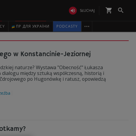
shopping_cart


SŁUCHAJ

ICY
ПР ДЛЯ УКРАЇНИ
PODCASTY
ego w Konstancinie-Jeziornej
udzkiej naturze? Wystawa "Obecność" Łukasza
dialogu między sztuką współczesną, historią i
ku Zdrojowego po Hugonówkę i ratusz, opowiedzą
zeźba
potkamy?