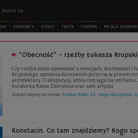
 RADIA SA
RKA
KIEROWCY
DZIECI
TEATR
CHOPIN
PR DLA ZAGRAN

"Obecność" - rzeźby Łukasza Krupski
Czy rzeźba może opowiadać o emocjach, duchowości i l
Krupskiego zamienia Konstancin-Jeziornę w przestrzeń 
architekturą. O ekspozycji, która rozciąga się od Par
kuratorka Kama Zboralska oraz sam artysta.
Zobacz więcej na temat:
Polskie Radio 24
Maja Kluczyńska
r
Konstacin. Co tam znajdziemy? Kogo s