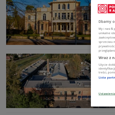
Dbamy o
My i nasi
5
p
unikalne id
zaakceptowa
sprzeciwu 
prywatnośc
przeglądani
Wraz z n
Użycie dokł
identyfikac
treści, pom
Lista par
Ustawieni