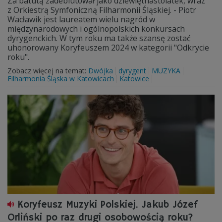
Za batutą zadebiutował jako dziewiętnastolatek, wraz
z Orkiestrą Symfoniczną Filharmonii Śląskiej. - Piotr
Wacławik jest laureatem wielu nagród w
międzynarodowych i ogólnopolskich konkursach
dyrygenckich. W tym roku ma także szansę zostać
uhonorowany Koryfeuszem 2024 w kategorii "Odkrycie
roku".
Zobacz więcej na temat:
Dwójka
dyrygent
MUZYKA
Filharmonia Śląska w Katowicach
Katowice
Koryfeusz Muzyki Polskiej. Jakub Józef
Orliński po raz drugi osobowością roku?