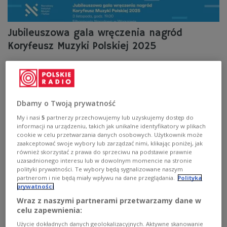
Jubileuszowa gala wręczenia nagród
Koryfeusz Muzyki Polskiej 2025
Już wkrótce poznamy laureatów tegorocznej nagrody
polskiego środowiska muzycznego Koryfeusz Muzyki
Polskiej. Gala wręczenia nagród odbędzie się 3 listopada
2025 o godzinie 19.00 w Filharmonii Narodowej w
Dbamy o Twoją prywatność
Warszawie. To wyjątkowe święto polskiej muzyki
odbędzie się już po raz piętnasty.
My i nasi
5
partnerzy przechowujemy lub uzyskujemy dostęp do
informacji na urządzeniu, takich jak unikalne identyfikatory w plikach
Zobacz więcej na temat:
Dwójka
muzyka klasyczna
cookie w celu przetwarzania danych osobowych. Użytkownik może
MUZYKA
KULTURA
zaakceptować swoje wybory lub zarządzać nimi, klikając poniżej, jak
również skorzystać z prawa do sprzeciwu na podstawie prawnie
uzasadnionego interesu lub w dowolnym momencie na stronie
polityki prywatności. Te wybory będą sygnalizowane naszym
partnerom i nie będą miały wpływu na dane przeglądania.
Polityka
prywatności
Wraz z naszymi partnerami przetwarzamy dane w
celu zapewnienia:
Użycie dokładnych danych geolokalizacyjnych. Aktywne skanowanie