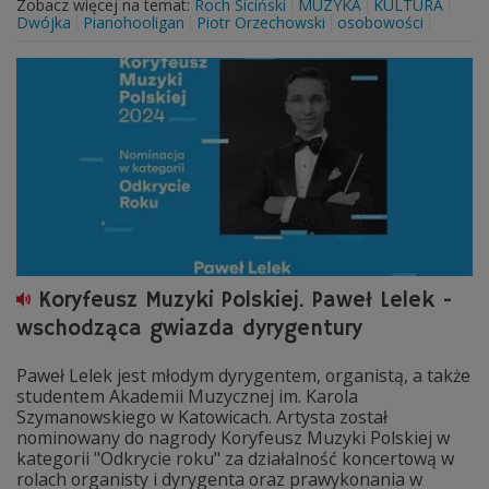
Zobacz więcej na temat:
Roch Siciński
MUZYKA
KULTURA
Dwójka
Pianohooligan
Piotr Orzechowski
osobowości
Koryfeusz Muzyki Polskiej. Paweł Lelek -
wschodząca gwiazda dyrygentury
Paweł Lelek jest młodym dyrygentem, organistą, a także
studentem Akademii Muzycznej im. Karola
Szymanowskiego w Katowicach. Artysta został
nominowany do nagrody Koryfeusz Muzyki Polskiej w
kategorii "Odkrycie roku" za działalność koncertową w
rolach organisty i dyrygenta oraz prawykonania w