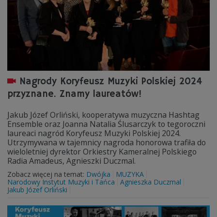
Nagrody Koryfeusz Muzyki Polskiej 2024
przyznane. Znamy laureatów!
Jakub Józef Orliński, kooperatywa muzyczna Hashtag
Ensemble oraz Joanna Natalia Ślusarczyk to tegoroczni
laureaci nagród Koryfeusz Muzyki Polskiej 2024.
Utrzymywana w tajemnicy nagroda honorowa trafiła do
wieloletniej dyrektor Orkiestry Kameralnej Polskiego
Radia Amadeus, Agnieszki Duczmal.
Zobacz więcej na temat:
Dwójka
MUZYKA
Narodowy Instytut Muzyki i Tańca
Agnieszka Duczmal
Jakub Józef Orliński