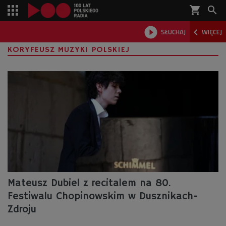
shopping_cart



SŁUCHAJ
WIĘCEJ

KORYFEUSZ MUZYKI POLSKIEJ
Mateusz Dubiel z recitalem na 80.
Festiwalu Chopinowskim w Dusznikach-
Zdroju