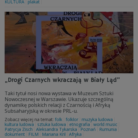
KULTURA
plakat
„Drogi Czarnych wkraczają w Biały Ląd”
Taki tytuł nosi nowa wystawa w Muzeum Sztuki
Nowoczesnej w Warszawie. Ukazuje szczególną
dynamikę polskich relacji z Czarnością i Afryką
Subsaharyjską w okresie PRL-u.
Zobacz więcej na temat:
folk
folklor
muzyka ludowa
kultura ludowa
sztuka ludowa
etnografia
world music
Patrycja Zisch
Aleksandra Tykarska
Poznań
Rumunia
dokument
FILM
Mariana Kril
Afryka