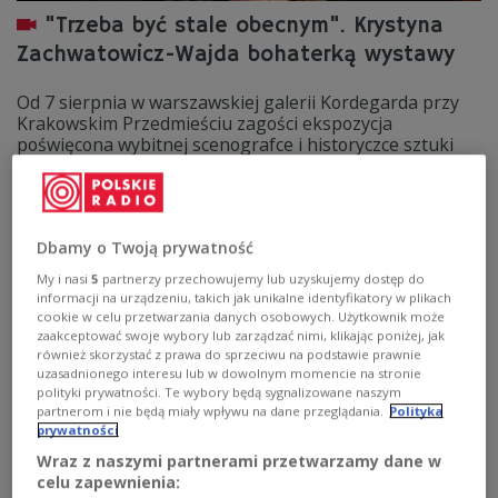
"Trzeba być stale obecnym". Krystyna
Zachwatowicz-Wajda bohaterką wystawy
Od 7 sierpnia w warszawskiej galerii Kordegarda przy
Krakowskim Przedmieściu zagości ekspozycja
poświęcona wybitnej scenografce i historyczce sztuki
Krystynie Zachwatowicz-Wajdzie. Zobaczymy m.in.
oryginalne projekty scenografii, kostiumy i fotografie ze
spektakli, które artystka współtworzyła w ciągu swojej
wieloletniej – i wciąż trwającej – kariery.
Dbamy o Twoją prywatność
Zobacz więcej na temat:
Krystyna Zachwatowicz
TEATR
kino
SZTUKA
Dwójka
My i nasi
5
partnerzy przechowujemy lub uzyskujemy dostęp do
informacji na urządzeniu, takich jak unikalne identyfikatory w plikach
cookie w celu przetwarzania danych osobowych. Użytkownik może
zaakceptować swoje wybory lub zarządzać nimi, klikając poniżej, jak
również skorzystać z prawa do sprzeciwu na podstawie prawnie
uzasadnionego interesu lub w dowolnym momencie na stronie
polityki prywatności. Te wybory będą sygnalizowane naszym
partnerom i nie będą miały wpływu na dane przeglądania.
Polityka
prywatności
Wraz z naszymi partnerami przetwarzamy dane w
celu zapewnienia: