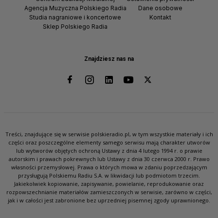
Agencja Muzyczna Polskiego Radia
Dane osobowe
Studia nagraniowe i koncertowe
Kontakt
Sklep Polskiego Radia
Znajdziesz nas na
Treści, znajdujące się w serwisie polskieradio.pl, w tym wszystkie materiały i ich
części oraz poszczególne elementy samego serwisu mają charakter utworów
lub wytworów objętych ochroną Ustawy z dnia 4 lutego 1994 r. o prawie
autorskim i prawach pokrewnych lub Ustawy z dnia 30 czerwca 2000 r. Prawo
własności przemysłowej. Prawa o których mowa w zdaniu poprzedzającym
przysługują Polskiemu Radiu S.A. w likwidacji lub podmiotom trzecim.
Jakiekolwiek kopiowanie, zapisywanie, powielanie, reprodukowanie oraz
rozpowszechnianie materiałów zamieszczonych w serwisie, zarówno w części,
jak i w całości jest zabronione bez uprzedniej pisemnej zgody uprawnionego.