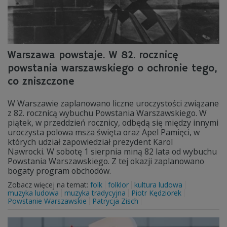
Warszawa powstaje. W 82. rocznicę
powstania warszawskiego o ochronie tego,
co zniszczone
W Warszawie zaplanowano liczne uroczystości związane
z 82. rocznicą wybuchu Powstania Warszawskiego. W
piątek, w przeddzień rocznicy, odbędą się między innymi
uroczysta polowa msza święta oraz Apel Pamięci, w
których udział zapowiedział prezydent Karol
Nawrocki. W sobotę 1 sierpnia miną 82 lata od wybuchu
Powstania Warszawskiego. Z tej okazji zaplanowano
bogaty program obchodów.
Zobacz więcej na temat:
folk
folklor
kultura ludowa
muzyka ludowa
muzyka tradycyjna
Piotr Kędziorek
Powstanie Warszawskie
Patrycja Zisch