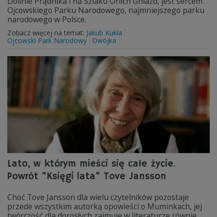
Dolinie Prądnika i na Szlaku Orlich Gniazd, jest sercem
Ojcowskiego Parku Narodowego, najmniejszego parku
narodowego w Polsce.
Zobacz więcej na temat:
Jakub Kukla
Ojcowski Park Narodowy
Dwójka
Lato, w którym mieści się całe życie.
Powrót "Księgi lata" Tove Jansson
Choć Tove Jansson dla wielu czytelników pozostaje
przede wszystkim autorką opowieści o Muminkach, jej
twórczość dla dorosłych zajmuje w literaturze równie