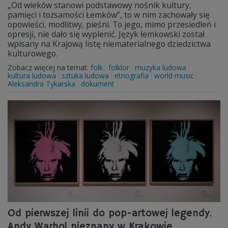
„Od wieków stanowi podstawowy nośnik kultury,
pamięci i tożsamości Łemków”, to w nim zachowały się
opowieści, modlitwy, pieśni. To jego, mimo przesiedleń i
opresji, nie dało się wyplenić. Język łemkowski został
wpisany na Krajową listę niematerialnego dziedzictwa
kulturowego.
Zobacz więcej na temat:
folk
folklor
muzyka ludowa
kultura ludowa
sztuka ludowa
etnografia
world music
Aleksandra Tykarska
dokument
Od pierwszej linii do pop-artowej legendy.
Andy Warhol nieznany w Krakowie