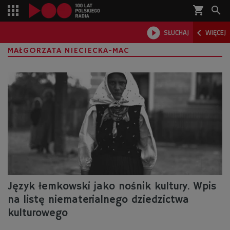
shopping_cart



SŁUCHAJ
WIĘCEJ

MAŁGORZATA NIECIECKA-MAC
Język łemkowski jako nośnik kultury. Wpis
na listę niematerialnego dziedzictwa
kulturowego