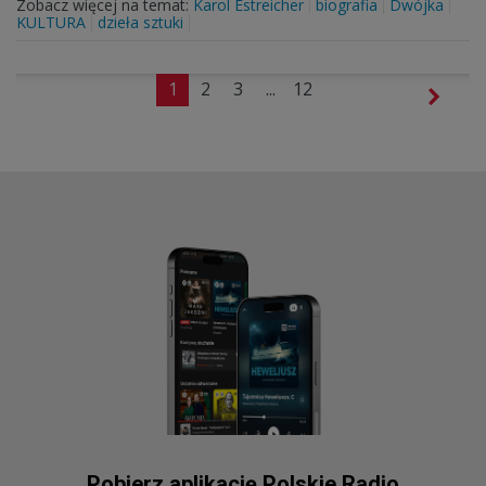
Zobacz więcej na temat:
Karol Estreicher
biografia
Dwójka
KULTURA
dzieła sztuki
1
2
3
...
12
Pobierz aplikację Polskie Radio