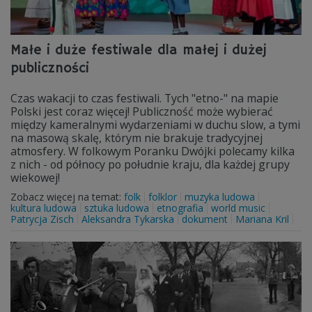
Małe i duże festiwale dla małej i dużej
publiczności
Czas wakacji to czas festiwali. Tych "etno-" na mapie
Polski jest coraz więcej! Publiczność może wybierać
między kameralnymi wydarzeniami w duchu slow, a tymi
na masową skalę, którym nie brakuje tradycyjnej
atmosfery. W folkowym Poranku Dwójki polecamy kilka
z nich - od północy po południe kraju, dla każdej grupy
wiekowej!
Zobacz więcej na temat:
folk
folklor
muzyka ludowa
kultura ludowa
sztuka ludowa
etnografia
world music
Patrycja Zisch
Aleksandra Tykarska
dokument
Mariana Kril