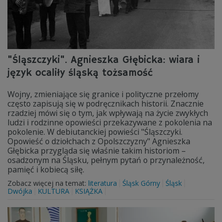
"Śląszczyki". Agnieszka Głębicka: wiara i
język ocaliły śląską tożsamość
Wojny, zmieniające się granice i polityczne przełomy
często zapisują się w podręcznikach historii. Znacznie
rzadziej mówi się o tym, jak wpływają na życie zwykłych
ludzi i rodzinne opowieści przekazywane z pokolenia na
pokolenie. W debiutanckiej powieści "Śląszczyki.
Opowieść o dziołchach z Opolszczyzny" Agnieszka
Głębicka przygląda się właśnie takim historiom –
osadzonym na Śląsku, pełnym pytań o przynależność,
pamięć i kobiecą siłę.
Zobacz więcej na temat:
literatura
Śląsk Górny
Śląsk
Dwójka
KULTURA
KSIĄŻKA