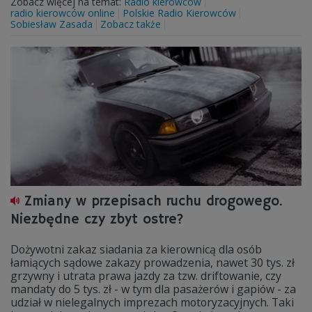
Zobacz więcej na temat:
Radio kierowców
radio kierowców online
Polskie Radio Kierowców
Sobiesław Zasada
Zobacz także
Zmiany w przepisach ruchu drogowego.
Niezbędne czy zbyt ostre?
Dożywotni zakaz siadania za kierownicą dla osób
łamiących sądowe zakazy prowadzenia, nawet 30 tys. zł
grzywny i utrata prawa jazdy za tzw. driftowanie, czy
mandaty do 5 tys. zł - w tym dla pasażerów i gapiów - za
udział w nielegalnych imprezach motoryzacyjnych. Taki