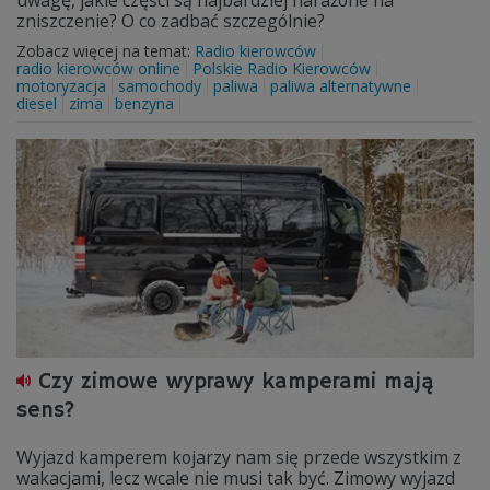
uwagę, jakie części są najbardziej narażone na
zniszczenie? O co zadbać szczególnie?
Zobacz więcej na temat:
Radio kierowców
radio kierowców online
Polskie Radio Kierowców
motoryzacja
samochody
paliwa
paliwa alternatywne
diesel
zima
benzyna
Czy zimowe wyprawy kamperami mają
sens?
Wyjazd kamperem kojarzy nam się przede wszystkim z
wakacjami, lecz wcale nie musi tak być. Zimowy wyjazd