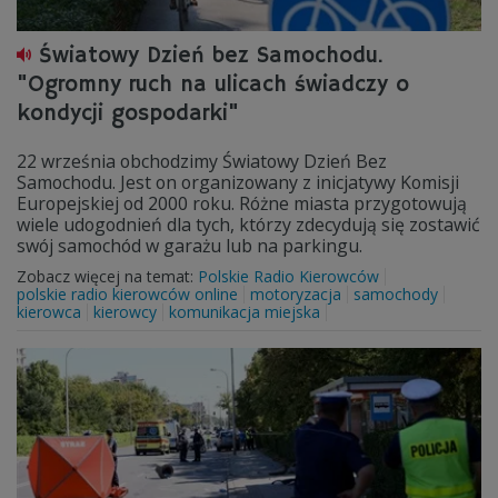
Światowy Dzień bez Samochodu.
"Ogromny ruch na ulicach świadczy o
kondycji gospodarki"
22 września obchodzimy Światowy Dzień Bez
Samochodu. Jest on organizowany z inicjatywy Komisji
Europejskiej od 2000 roku. Różne miasta przygotowują
wiele udogodnień dla tych, którzy zdecydują się zostawić
swój samochód w garażu lub na parkingu.
Zobacz więcej na temat:
Polskie Radio Kierowców
polskie radio kierowców online
motoryzacja
samochody
kierowca
kierowcy
komunikacja miejska