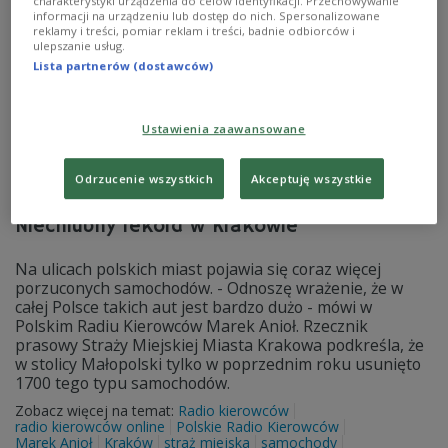
charakterystyki urządzenia do celów identyfikacji. Przechowywanie
informacji na urządzeniu lub dostęp do nich. Spersonalizowane
reklamy i treści, pomiar reklam i treści, badnie odbiorców i
ulepszanie usług.
Lista partnerów (dostawców)
Ustawienia zaawansowane
Odrzucenie wszystkich
Akceptuję wszystkie
Polacy na potęgę porzucają samochody.
Niechlubny rekord w Krakowie
Na ulicach polskich miast pojawia się coraz więcej
porzuconych samochodów. - Odnoszę wrażenie, że w
całej Polsce takich aut jest bardzo dużo - mówi w
Polskim Radiu Kierowców Marek Anioł. Rzecznik
prasowy Straży Miejskiej Miasta Krakowa podkreśla, że
w stolicy Małopolski tylko w poprzednim roku usunięto
1700 tego typu samochodów.
Zobacz więcej na temat:
Radio kierowców
radio kierowców online
Polskie Radio Kierowców
Marek Anioł
Kraków
straż miejska
samochody