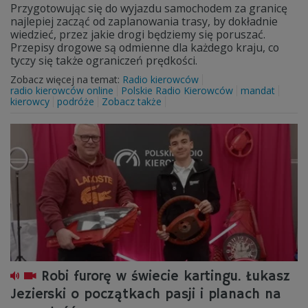
Przygotowując się do wyjazdu samochodem za granicę
najlepiej zacząć od zaplanowania trasy, by dokładnie
wiedzieć, przez jakie drogi będziemy się poruszać.
Przepisy drogowe są odmienne dla każdego kraju, co
tyczy się także ograniczeń prędkości.
Zobacz więcej na temat:
Radio kierowców
radio kierowców online
Polskie Radio Kierowców
mandat
kierowcy
podróże
Zobacz także
Robi furorę w świecie kartingu. Łukasz
Jezierski o początkach pasji i planach na