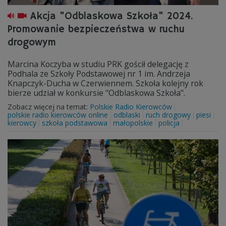
Akcja "Odblaskowa Szkoła" 2024.
Promowanie bezpieczeństwa w ruchu
drogowym
Marcina Koczyba w studiu PRK gościł delegację z
Podhala ze Szkoły Podstawowej nr 1 im. Andrzeja
Knapczyk-Ducha w Czerwiennem. Szkoła kolejny rok
bierze udział w konkursie "Odblaskowa Szkoła".
Zobacz więcej na temat:
Polskie Radio Kierowców
polskie radio kierowców online
odblaski
ruch drogowy
piesi
kierowcy
szkoła podstawowa
małopolskie
policja