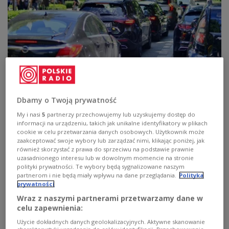
Jazda w korku. Jak radzić sobie ze
stresem i czy można się na niego
Dbamy o Twoją prywatność
przygotować?
My i nasi
5
partnerzy przechowujemy lub uzyskujemy dostęp do
informacji na urządzeniu, takich jak unikalne identyfikatory w plikach
Jazda w korku to ogromne obciążenie psychologiczne i
cookie w celu przetwarzania danych osobowych. Użytkownik może
fizyczne. Stres powoduje szybsze zmęczenie i jest
zaakceptować swoje wybory lub zarządzać nimi, klikając poniżej, jak
również skorzystać z prawa do sprzeciwu na podstawie prawnie
szkodliwe dla układu krążenie i nerwowego. Czy można
uzasadnionego interesu lub w dowolnym momencie na stronie
przygotować się na stres? Jak sobie z nim radzić kiedy
polityki prywatności. Te wybory będą sygnalizowane naszym
już się pojawi?
partnerom i nie będą miały wpływu na dane przeglądania.
Polityka
Zobacz więcej na temat:
Radio kierowców
prywatności
radio kierowców online
Polskie Radio Kierowców
korki
Wraz z naszymi partnerami przetwarzamy dane w
bezpieczeństwo na drodze
kierowcy
psychologia
celu zapewnienia:
Użycie dokładnych danych geolokalizacyjnych. Aktywne skanowanie