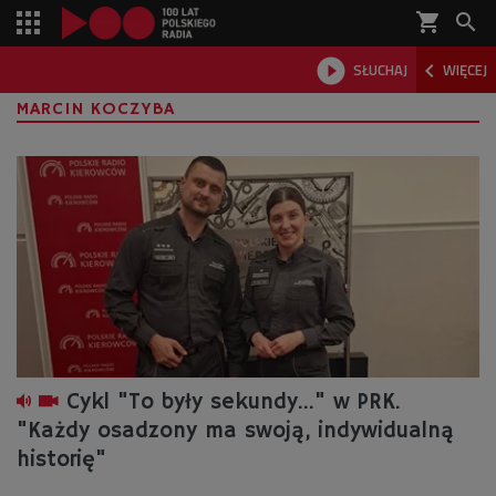
shopping_cart



SŁUCHAJ
WIĘCEJ

MARCIN KOCZYBA
Cykl "To były sekundy..." w PRK.
"Każdy osadzony ma swoją, indywidualną
historię"