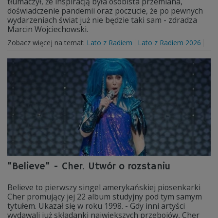
tłumaczył, że inspiracją była osobista przemiana,
doświadczenie pandemii oraz poczucie, że po pewnych
wydarzeniach świat już nie będzie taki sam - zdradza
Marcin Wojciechowski.
Zobacz więcej na temat:
Lato z Radiem
Lato z Radiem 2026
"Believe" - Cher. Utwór o rozstaniu
Believe to pierwszy singel amerykańskiej piosenkarki
Cher promujący jej 22 album studyjny pod tym samym
tytułem. Ukazał się w roku 1998. - Gdy inni artyści
wydawali już składanki największych przebojów, Cher