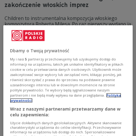
zakończenie włoskich imprez
Children to instrumentalna kompozycja włoskiego
kompozytora Roberta Milesa. Po raz pierwszy wydano ją
we Włoszech w styczniu 1995 roku jako część EP
Soundtracks na wytwórni DBX Joe Vannellego.
"Children" uzyskało certyfikat złotej i platynowej płyty w
kilku krajach i osiągnęło pierwsze miejsce w ponad 12
Dbamy o Twoją prywatność
krajach. Był to najpopularniejszy singiel w Europie w
1996 roku.
My i nasi
5
partnerzy przechowujemy lub uzyskujemy dostęp do
informacji na urządzeniu, takich jak unikalne identyfikatory w plikach
Zobacz więcej na temat:
Lato z Radiem
Lato z Radiem 2026
cookie w celu przetwarzania danych osobowych. Użytkownik może
zaakceptować swoje wybory lub zarządzać nimi, klikając poniżej, jak
również skorzystać z prawa do sprzeciwu na podstawie prawnie
uzasadnionego interesu lub w dowolnym momencie na stronie
polityki prywatności. Te wybory będą sygnalizowane naszym
partnerom i nie będą miały wpływu na dane przeglądania.
Polityka
prywatności
Wraz z naszymi partnerami przetwarzamy dane w
celu zapewnienia:
Użycie dokładnych danych geolokalizacyjnych. Aktywne skanowanie
charakterystyki urządzenia do celów identyfikacji. Przechowywanie
informacji na urządzeniu lub dostęp do nich. Spersonalizowane