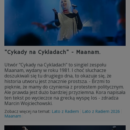
"Cykady na Cykladach" - Maanam.
Utwór "Cykady na Cykladach" to singiel zespołu
Maanam, wydany w roku 1981. I choć słuchacze
doszukiwali się tu drugiego dna, to okazuje się, że
historia utworu jest znacznie prostsza. - Brzmi to
pięknie, że mamy do czynienia z protestem politycznym.
Ale prawda jest dużo bardziej przyziemna. Kora napisała
ten tekst po wycieczce na grecką wyspę Ios - zdradza
Marcin Wojciechowski.
Zobacz więcej na temat:
Lato z Radiem
Lato z Radiem 2026
Maanam