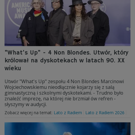
"What's Up" - 4 Non Blondes. Utwór, który
królował na dyskotekach w latach 90. XX
wieku
Utwór "What's Up" zespołu 4 Non Blondes Marcinowi
Wojciechowskiemu nieodłącznie kojarzy się z salą
gimnastyczną i szkolnymi dyskotekami. - Trudno było
znaleźć imprezę, na której nie brzmiał ów refren -
słyszymy w audycji.
Zobacz więcej na temat:
Lato z Radiem
Lato z Radiem 2026