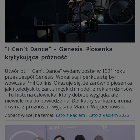
"I Can’t Dance" - Genesis. Piosenka
krytykująca próżność
Utwór pt. "I Can’t Dance" wydany został w 1991 roku
przez zespół Genesis. Wokalistą i perkusistą był
wówczas Phil Collins. Okazuje się, że zarówno piosenka
jak i teledysk to żart z męskich modeli z reklam dżinsów.
- To historia człowieka, który dobrze wygląda, ale
niewiele ma do powiedzenia. Delikatny sarkazm, ironia i
drwina z próżności - wyjaśnia Marcin Wojciechowski.
Zobacz więcej na temat:
Lato z Radiem
Lato z Radiem 2026