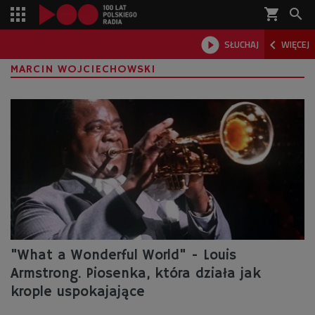
shopping_cart



SŁUCHAJ
WIĘCEJ

MARCIN WOJCIECHOWSKI
"What a Wonderful World" - Louis
Armstrong. Piosenka, która działa jak
krople uspokajające