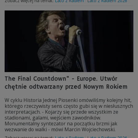
Zobacz więcej na temat:
Lato z Radiem
Lato z Radiem 2026
The Final Countdown" - Europe. Utwór
chętnie odtwarzany przed Nowym Rokiem
W cyklu Historia Jednej Piosenki omówiliśmy kolejny hit,
którego rzeczywisty sens często gubi się w niesłusznych
interpretacjach. - Kojarzy się przede wszystkim ze
stadionami, galami, wejściem zawodników.
Monumentalny syntezator na początku brzmi jak
wezwanie do walki - mówi Marcin Wojciechowski.
Zobacz więcej na temat:
Lato z Radiem
Lato z Radiem 2026