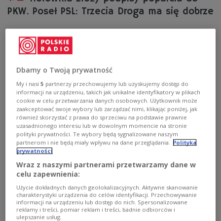
PKW. Poseł PSL: Trzecia Droga ma się dobrze
- Polskie Stronnictwo Ludowe posiada taką cechę, że
bardzo przykłada się do pracy. Stąd nasza nie najgorsza
pozycja w samorządzie i w szeregu innych instytucji. Ale
mamy nieco mniejszą zdolność do chwalenia się tymi
osiągnięciami. Myślę, że jak na warunki obecnej koalicji
Dbamy o Twoją prywatność
nie są one złe. Zachowaliśmy w niej swoją
My i nasi
5
partnerzy przechowujemy lub uzyskujemy dostęp do
podmiotowość i sprawczość - mówił w Polskim Radiu 24
informacji na urządzeniu, takich jak unikalne identyfikatory w plikach
Henryk Smolarz z PSL.
cookie w celu przetwarzania danych osobowych. Użytkownik może
zaakceptować swoje wybory lub zarządzać nimi, klikając poniżej, jak
Zobacz więcej na temat:
Polskie Radio 24
PSL
polityka
również skorzystać z prawa do sprzeciwu na podstawie prawnie
kampania prezydencka
wybory prezydenckie
uzasadnionego interesu lub w dowolnym momencie na stronie
Szymon Hołownia
Trzecia Droga
polityki prywatności. Te wybory będą sygnalizowane naszym
partnerom i nie będą miały wpływu na dane przeglądania.
Polityka
prywatności
Wraz z naszymi partnerami przetwarzamy dane w
celu zapewnienia:
Użycie dokładnych danych geolokalizacyjnych. Aktywne skanowanie
charakterystyki urządzenia do celów identyfikacji. Przechowywanie
informacji na urządzeniu lub dostęp do nich. Spersonalizowane
reklamy i treści, pomiar reklam i treści, badnie odbiorców i
ulepszanie usług.