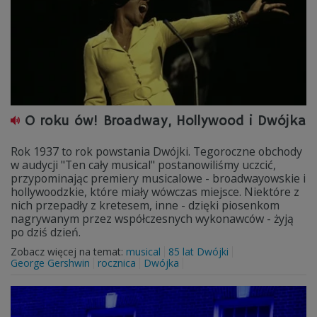
O roku ów! Broadway, Hollywood i Dwójka
Rok 1937 to rok powstania Dwójki. Tegoroczne obchody
w audycji "Ten cały musical" postanowiliśmy uczcić,
przypominając premiery musicalowe - broadwayowskie i
hollywoodzkie, które miały wówczas miejsce. Niektóre z
nich przepadły z kretesem, inne - dzięki piosenkom
nagrywanym przez współczesnych wykonawców - żyją
po dziś dzień.
Zobacz więcej na temat:
musical
85 lat Dwójki
George Gershwin
rocznica
Dwójka