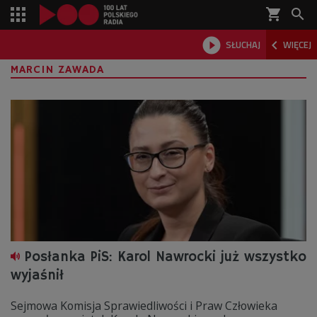
shopping_cart



SŁUCHAJ
WIĘCEJ

MARCIN ZAWADA
Posłanka PiS: Karol Nawrocki już wszystko
wyjaśnił
Sejmowa Komisja Sprawiedliwości i Praw Człowieka