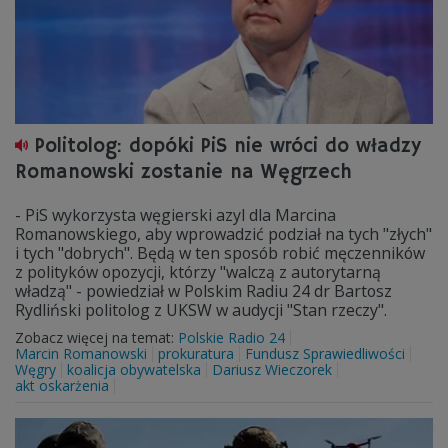
Politolog: dopóki PiS nie wróci do władzy
Romanowski zostanie na Węgrzech
- PiS wykorzysta węgierski azyl dla Marcina
Romanowskiego, aby wprowadzić podział na tych "złych"
i tych "dobrych". Będą w ten sposób robić męczenników
z polityków opozycji, którzy "walczą z autorytarną
władzą" - powiedział w Polskim Radiu 24 dr Bartosz
Rydliński politolog z UKSW w audycji "Stan rzeczy".
Zobacz więcej na temat:
Polskie Radio 24
Marcin Romanowski
prokuratura
Fundusz Sprawiedliwości
Węgry
koalicja obywatelska
Dariusz Wieczorek
akt oskarżenia