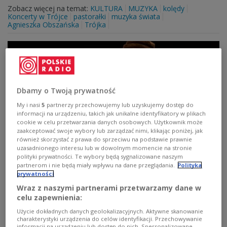
Zobacz więcej na temat:
KULTURA
MUZYKA
kolędy
Koncerty w Trójce
pastorałki
muzyka świata
Agnieszka Obszańska
Trójka
Dbamy o Twoją prywatność
My i nasi
5
partnerzy przechowujemy lub uzyskujemy dostęp do
informacji na urządzeniu, takich jak unikalne identyfikatory w plikach
cookie w celu przetwarzania danych osobowych. Użytkownik może
zaakceptować swoje wybory lub zarządzać nimi, klikając poniżej, jak
również skorzystać z prawa do sprzeciwu na podstawie prawnie
uzasadnionego interesu lub w dowolnym momencie na stronie
"Stara-Nowa Pastorałka". Radiowa
polityki prywatności. Te wybory będą sygnalizowane naszym
premiera koncertu w Trójce
partnerom i nie będą miały wpływu na dane przeglądania.
Polityka
prywatności
Wraz z naszymi partnerami przetwarzamy dane w
W połowie grudnia w Studiu im. Agnieszki Osieckiej
celu zapewnienia:
wybrzmiały kolędy i pastorałki w opracowaniu Marii
Pomianowskiej. Koncert przygotowano natomiast z
Użycie dokładnych danych geolokalizacyjnych. Aktywne skanowanie
myślą o podziękowaniu bohaterom audycji oraz
charakterystyki urządzenia do celów identyfikacji. Przechowywanie
informacji na urządzeniu lub dostęp do nich. Spersonalizowane