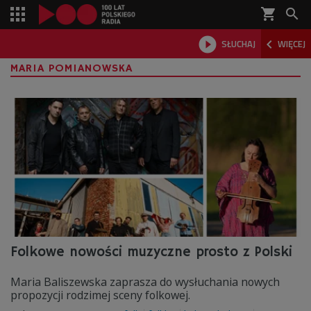
shopping_cart



SŁUCHAJ
WIĘCEJ

MARIA POMIANOWSKA
Folkowe nowości muzyczne prosto z Polski
Maria Baliszewska zaprasza do wysłuchania nowych
propozycji rodzimej sceny folkowej.