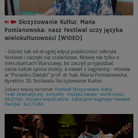
Skrzyżowanie Kultur. Maria
Pomianowska: nasz festiwal uczy języka
wielokulturowości [WIDEO]
- Gdzieś tak od drugiej edycji publiczność odkryła
festiwal i zaczęło się szaleństwo. Mówię nie tylko o
mieszkańcach Warszawy, bo zaczęli przyjeżdżać
także ludzie spoza stolicy, a nawet z zagranicy - mówiła
w "Poranku Dwójki" prof. dr hab. Maria Pomianowska,
dyrektor 20. festiwalu Skrzyżowanie Kultur.
Zobacz więcej na temat:
Festiwal Skrzyżowanie Kultur
Teatr Dramatyczny
koncerty
muzyka świata
world music
MUZYKA
muzyka współczesna
Katarzyna Hagmajer-Kwiatek
Dwójka
KULTURA