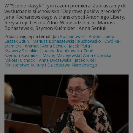
W "Scenie klasyki" tym razem premiera! Zapraszamy do
wysłuchania słuchowiska "Odprawa posłów greckich"
Jana Kochanowskiego w transkrypcji Antoniego Libery.
Reżyseruje Leszek Zduń. W obsadzie m.in. Mariusz
Bonaszewski, Szymon Kuśmider i Anna Seniuk.
Zobacz więcej na temat:
Jan Kochanowski
Antoni Libera
Leszek Zduń
Mariusz Bonaszewski
słuchowisko
Dwójka
premiera
dramat
Anna Seniuk
Jacek Pluta
Ksawery Szlenkier
Joanna Kwiatkowska-Zduń
Szymon Kuśmider
Maciej Maciejewski
Anna Cichocka
Mikołaj Cichocki
Anna Dyczewska
Jacek Król
Ministerstwo Kultury i Dziedzictwa Narodowego