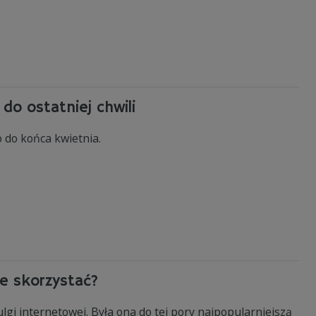
 do ostatniej chwili
o do końca kwietnia.
ze skorzystać?
lgi internetowej. Była ona do tej pory najpopularniejszą