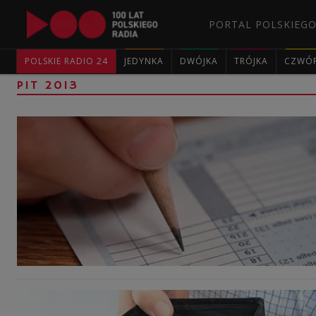
PORTAL POLSKIEGO
POLSKIE RADIO 24
JEDYNKA
DWÓJKA
TRÓJKA
CZWÓ
PIT 2013