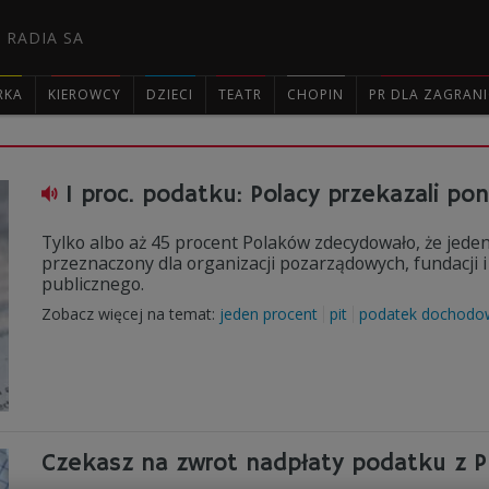
 RADIA SA
RKA
KIEROWCY
DZIECI
TEATR
CHOPIN
PR DLA ZAGRAN

1 proc. podatku: Polacy przekazali pon
Tylko albo aż 45 procent Polaków zdecydowało, że jede
przeznaczony dla organizacji pozarządowych, fundacji i 
publicznego.
Zobacz więcej na temat:
jeden procent
pit
podatek dochodo
Czekasz na zwrot nadpłaty podatku z PI