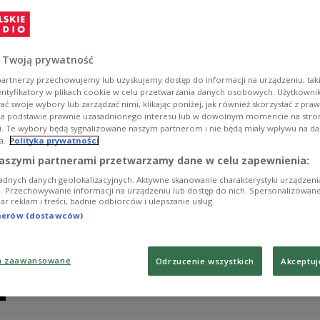
Podatnicy, którzy wykazali w PIT 2013 nadpłatę podatku
otrzymać, jeśli mają nieuregulowane należności wobec 
które trafiły już do komornika…
 Twoją prywatność
Zobacz więcej na temat:
podatki
urząd skarbowy
artnerzy przechowujemy lub uzyskujemy dostęp do informacji na urządzeniu, taki
entyfikatory w plikach cookie w celu przetwarzania danych osobowych. Użytkown
ć swoje wybory lub zarządzać nimi, klikając poniżej, jak również skorzystać z pra
na podstawie prawnie uzasadnionego interesu lub w dowolnym momencie na stroni
i. Te wybory będą sygnalizowane naszym partnerom i nie będą miały wpływu na d
a.
Polityka prywatności
Koniec PIT-u, jaki znamy. Co z 1 proce
aszymi partnerami przetwarzamy dane w celu zapewnienia:
adnych danych geolokalizacyjnych. Aktywne skanowanie charakterystyki urządzen
Od przyszłego roku w rozliczaniu PIT-u mają nas wyręc
ji. Przechowywanie informacji na urządzeniu lub dostęp do nich. Spersonalizowane
iar reklam i treści, badnie odbiorców i ulepszanie usług.
procenta podatków, ostrzegają organizacje pozarządow
tnerów (dostawców)
Zobacz więcej na temat:
pit
PIT 2014
podatki
urząd skarbo
a zaawansowane
Odrzucenie wszystkich
Akceptuj