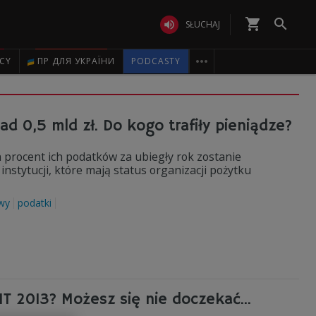
shopping_cart


SŁUCHAJ

ICY
ПР ДЛЯ УКРАЇНИ
PODCASTY
ad 0,5 mld zł. Do kogo trafiły pieniądze?
n procent ich podatków za ubiegły rok zostanie
instytucji, które mają status organizacji pożytku
wy
podatki
T 2013? Możesz się nie doczekać...