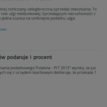
tórej rozliczamy ubiegłoroczną sprzedaż mieszkania. To
 z tzw. ulgi meldunkowej. Sprzedającym nieruchomość z
o jedna szansa na uniknięcie podatku: ulga
kowa
ów podaruje 1 procent
nia podatkowego Polaków - PIT 2013" wynika, że już
cych się z urzędem skarbowym deklaruje, że przekaże 1
.