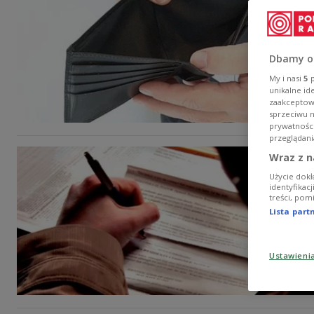
Dbamy o
My i nasi
5
p
unikalne id
zaakceptowa
sprzeciwu 
prywatnośc
przeglądani
Wraz z n
Użycie dokł
identyfikac
treści, pom
Lista par
Ustawieni