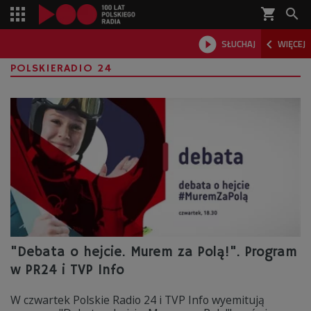
shopping_cart



SŁUCHAJ
WIĘCEJ

POLSKIERADIO 24
"Debata o hejcie. Murem za Polą!". Program
w PR24 i TVP Info
W czwartek Polskie Radio 24 i TVP Info wyemitują