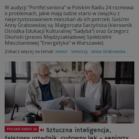
W audycji "Portfel seniora" w Polskim Radiu 24 rozmowa
o problemach, jakie mają ludzie starsi w związku z
nieprzystosowaniem mieszkań do ich potrzeb. Gośćmi
Anny Grabowskiej są: Małgorzata Sarzyńska (kierownik
Ośrodka Edukacji Kulturalnej "Sadyba") oraz Grzegorz
Okoński (prezes Międzyzakładowej Spółdzielni
Mieszkaniowej "Energetyka" w Warszawie).
Zobacz więcej na temat:
senior
seniorzy
Anna Grabowska
Sztuczna inteligencja,
POLSKIE RADIO 24
fałszywy urzędnik, cudowny lek - seniorzy