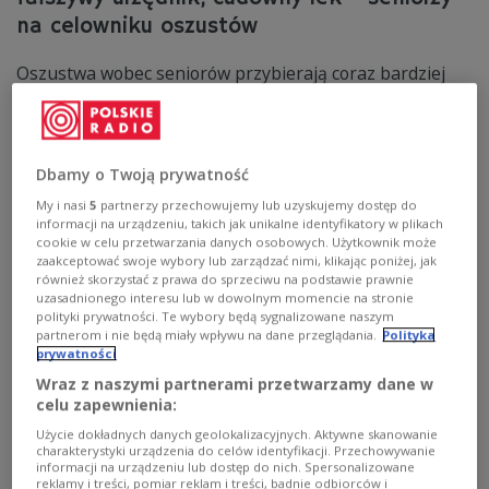
na celowniku oszustów
Oszustwa wobec seniorów przybierają coraz bardziej
wyrafinowane formy - od internetowych fałszywych
inwestycji po klasyczne metody "na wnuczka" czy "na
pracownika gazowni". W finałowej audycji z cyklu
poświęconego bezpieczeństwu osób starszych
Dbamy o Twoją prywatność
przypominamy najczęstsze zagrożenia, oraz
przedstawiamy nowe triki cyberprzestępców. Gościem
My i nasi
5
partnerzy przechowujemy lub uzyskujemy dostęp do
Anny Grabowskiej był Łukasz Salwarowski, prezes
informacji na urządzeniu, takich jak unikalne identyfikatory w plikach
Stowarzyszenia MANKO.
cookie w celu przetwarzania danych osobowych. Użytkownik może
zaakceptować swoje wybory lub zarządzać nimi, klikając poniżej, jak
Zobacz więcej na temat:
senior
seniorzy
Anna Grabowska
również skorzystać z prawa do sprzeciwu na podstawie prawnie
Kościół
uzasadnionego interesu lub w dowolnym momencie na stronie
polityki prywatności. Te wybory będą sygnalizowane naszym
partnerom i nie będą miały wpływu na dane przeglądania.
Polityka
prywatności
Wraz z naszymi partnerami przetwarzamy dane w
celu zapewnienia:
Użycie dokładnych danych geolokalizacyjnych. Aktywne skanowanie
charakterystyki urządzenia do celów identyfikacji. Przechowywanie
informacji na urządzeniu lub dostęp do nich. Spersonalizowane
reklamy i treści, pomiar reklam i treści, badnie odbiorców i