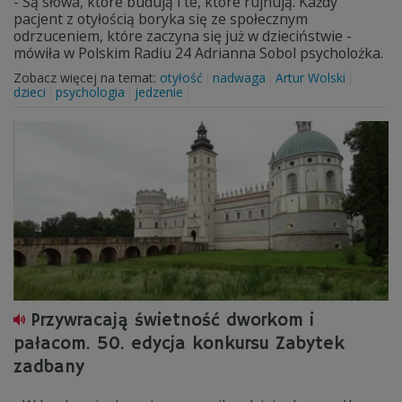
- Są słowa, które budują i te, które rujnują. Każdy
pacjent z otyłością boryka się ze społecznym
odrzuceniem, które zaczyna się już w dzieciństwie -
mówiła w Polskim Radiu 24 Adrianna Sobol psycholożka.
Zobacz więcej na temat:
otyłość
nadwaga
Artur Wolski
dzieci
psychologia
jedzenie
Przywracają świetność dworkom i
pałacom. 50. edycja konkursu Zabytek
zadbany