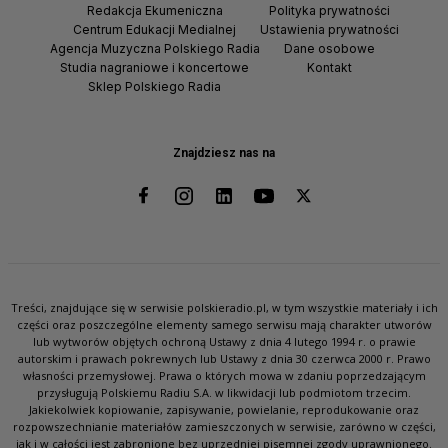
Redakcja Ekumeniczna
Polityka prywatności
Centrum Edukacji Medialnej
Ustawienia prywatności
Agencja Muzyczna Polskiego Radia
Dane osobowe
Studia nagraniowe i koncertowe
Kontakt
Sklep Polskiego Radia
Znajdziesz nas na
Treści, znajdujące się w serwisie polskieradio.pl, w tym wszystkie materiały i ich
części oraz poszczególne elementy samego serwisu mają charakter utworów
lub wytworów objętych ochroną Ustawy z dnia 4 lutego 1994 r. o prawie
autorskim i prawach pokrewnych lub Ustawy z dnia 30 czerwca 2000 r. Prawo
własności przemysłowej. Prawa o których mowa w zdaniu poprzedzającym
przysługują Polskiemu Radiu S.A. w likwidacji lub podmiotom trzecim.
Jakiekolwiek kopiowanie, zapisywanie, powielanie, reprodukowanie oraz
rozpowszechnianie materiałów zamieszczonych w serwisie, zarówno w części,
jak i w całości jest zabronione bez uprzedniej pisemnej zgody uprawnionego.