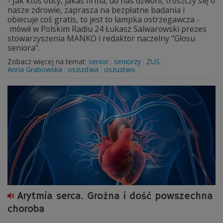
- Jak ktoś obcy, jakaś firma, do nas dzwoni, troszczy się o
nasze zdrowie, zaprasza na bezpłatne badania i
obiecuje coś gratis, to jest to lampka ostrzegawcza -
mówił w Polskim Radiu 24 Łukasz Salwarowski prezes
stowarzyszenia MANKO i redaktor naczelny "Głosu
seniora".
Zobacz więcej na temat:
senior
seniorzy
ZUS
Anna Grabowska
oszustwa
oszustwo
Arytmia serca. Groźna i dość powszechna
choroba