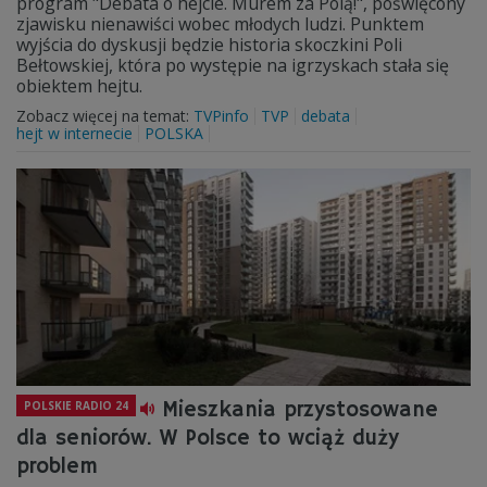
program "Debata o hejcie. Murem za Polą!", poświęcony
zjawisku nienawiści wobec młodych ludzi. Punktem
wyjścia do dyskusji będzie historia skoczkini Poli
Bełtowskiej, która po występie na igrzyskach stała się
obiektem hejtu.
Zobacz więcej na temat:
TVPinfo
TVP
debata
hejt w internecie
POLSKA
Mieszkania przystosowane
POLSKIE RADIO 24
dla seniorów. W Polsce to wciąż duży
problem