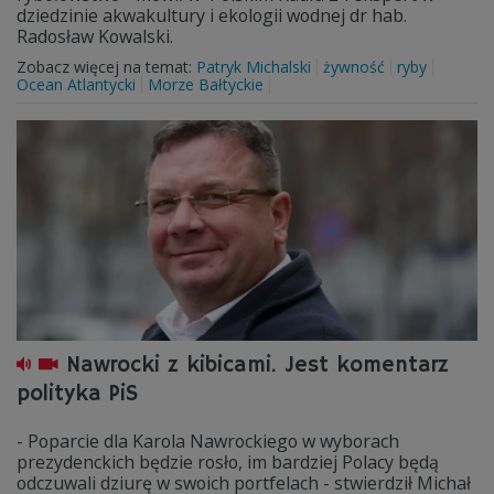
dziedzinie akwakultury i ekologii wodnej dr hab.
Radosław Kowalski.
Zobacz więcej na temat:
Patryk Michalski
żywność
ryby
Ocean Atlantycki
Morze Bałtyckie
Nawrocki z kibicami. Jest komentarz
polityka PiS
- Poparcie dla Karola Nawrockiego w wyborach
prezydenckich będzie rosło, im bardziej Polacy będą
odczuwali dziurę w swoich portfelach - stwierdził Michał