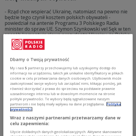
- Rząd chce wspierać Ukrainę, natomiast na pewno nie
będzie tego czynił kosztem polskich obywateli -
powiedział na antenie Programu 3 Polskiego Radia
minister do spraw UE. Szymon Szynkowski vel Sęk w ten
sposób komentuje słowa prezydenta Ukrainy, że Polska
wprowadzając embargo na ukraińskie zboże "pomaga
przygotowywać scenę dla moskiewskiego aktora."
Zobacz więcej na temat:
POLSKA
Beata Michniewicz
szymon szynkowski vel sęk
polityka
Trójka
Ukraina
zboże
Dbamy o Twoją prywatność
My i nasi
5
partnerzy przechowujemy lub uzyskujemy dostęp do
informacji na urządzeniu, takich jak unikalne identyfikatory w plikach
cookie w celu przetwarzania danych osobowych. Użytkownik może
zaakceptować swoje wybory lub zarządzać nimi, klikając poniżej, jak
również skorzystać z prawa do sprzeciwu na podstawie prawnie
uzasadnionego interesu lub w dowolnym momencie na stronie
polityki prywatności. Te wybory będą sygnalizowane naszym
partnerom i nie będą miały wpływu na dane przeglądania.
Polityka
prywatności
Wraz z naszymi partnerami przetwarzamy dane w
celu zapewnienia:
Użycie dokładnych danych geolokalizacyjnych. Aktywne skanowanie