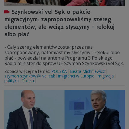
Szynkowski vel Sęk o pakcie
migracyjnym: zaproponowaliśmy szereg
elementów, ale wciąż słyszymy - relokuj
albo płać
- Cały szereg elementów został przez nas
zaproponowany, natomiast my słyszymy - relokuj albo
płać - powiedział na antenie Programu 3 Polskiego
Radia minister do spraw UE Szymon Szynkowski vel Sęk.
Zobacz więcej na temat:
POLSKA
Beata Michniewicz
szymon szynkowski vel sęk
imigranci w Europie
migracja
polityka
Trójka