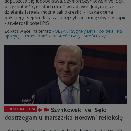
dopuszcza się ludobójstwa. Szymon Szynkowski vel Sęk
przyznał w "Sygnałach dnia" w radiowej Jedynce, że
działania Izraela można tak określić. - I taka ocena
polskiego Sejmu dotycząca tej sytuacji mogłaby nastąpić
- stwierdził poseł PiS.
Zobacz więcej na temat:
POLSKA
Sygnały Dnia
polityka
PiS
opozycja
Izrael
konflikt w Strefie Gazy
Strefa Gazy
Szynkowski vel Sęk:
POLSKIE RADIO 24
dostrzegam u marszałka Hołowni refleksję
- Rozmawiać należy ze wszystkimi, którzy są gotowi do