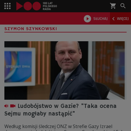
shopping_cart



SŁUCHAJ
WIĘCEJ

SZYMON SZYNKOWSKI
Ludobójstwo w Gazie? "Taka ocena
Sejmu mogłaby nastąpić"
Według komisji śledczej ONZ w Strefie Gazy Izrael