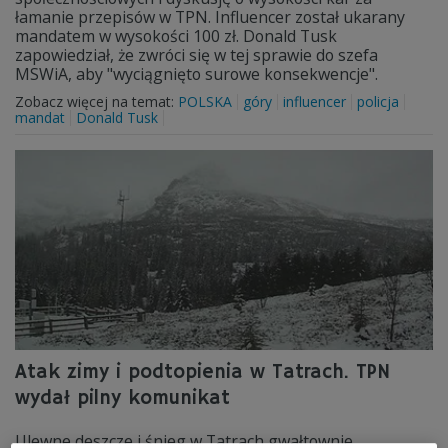
łamanie przepisów w TPN. Influencer został ukarany
mandatem w wysokości 100 zł. Donald Tusk
zapowiedział, że zwróci się w tej sprawie do szefa
MSWiA, aby "wyciągnięto surowe konsekwencje".
Zobacz więcej na temat:
POLSKA
góry
influencer
policja
mandat
Donald Tusk
Atak zimy i podtopienia w Tatrach. TPN
wydał pilny komunikat
Ulewne deszcze i śnieg w Tatrach gwałtownie