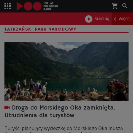
shopping_cart



SŁUCHAJ
WIĘCEJ

TATRZAŃSKI PARK NARODOWY
Droga do Morskiego Oka zamknięta.
Utrudnienia dla turystów
Turyści planujący wycieczkę do Morskiego Oka muszą