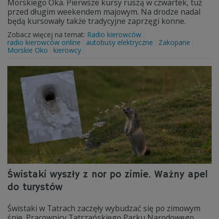
Morskiego Oka. Pierwsze kursy ruszą w czwartek, tuż
przed długim weekendem majowym. Na drodze nadal
będą kursowały także tradycyjne zaprzęgi konne.
Zobacz więcej na temat:
Radio kierowców
radio kierowców online
autobusy elektryczne
Zakopane
Morskie Oko
kierowcy
Świstaki wyszły z nor po zimie. Ważny apel
do turystów
Świstaki w Tatrach zaczęły wybudzać się po zimowym
śnie. Pracownicy Tatrzańskiego Parku Narodowego