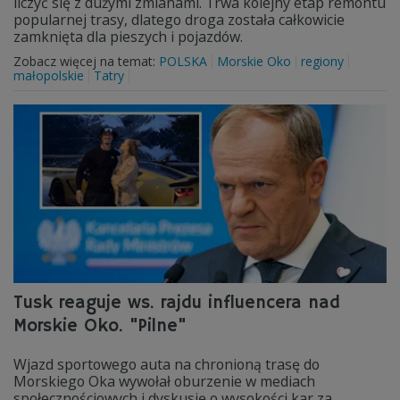
liczyć się z dużymi zmianami. Trwa kolejny etap remontu
popularnej trasy, dlatego droga została całkowicie
zamknięta dla pieszych i pojazdów.
Zobacz więcej na temat:
POLSKA
Morskie Oko
regiony
małopolskie
Tatry
Tusk reaguje ws. rajdu influencera nad
Morskie Oko. "Pilne"
Wjazd sportowego auta na chronioną trasę do
Morskiego Oka wywołał oburzenie w mediach
społecznościowych i dyskusję o wysokości kar za