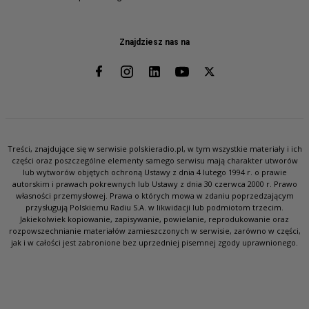
Znajdziesz nas na
Treści, znajdujące się w serwisie polskieradio.pl, w tym wszystkie materiały i ich
części oraz poszczególne elementy samego serwisu mają charakter utworów
lub wytworów objętych ochroną Ustawy z dnia 4 lutego 1994 r. o prawie
autorskim i prawach pokrewnych lub Ustawy z dnia 30 czerwca 2000 r. Prawo
własności przemysłowej. Prawa o których mowa w zdaniu poprzedzającym
przysługują Polskiemu Radiu S.A. w likwidacji lub podmiotom trzecim.
Jakiekolwiek kopiowanie, zapisywanie, powielanie, reprodukowanie oraz
rozpowszechnianie materiałów zamieszczonych w serwisie, zarówno w części,
jak i w całości jest zabronione bez uprzedniej pisemnej zgody uprawnionego.