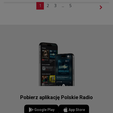
1
2
3
...
5
Pobierz aplikację Polskie Radio
Google Play
App Store