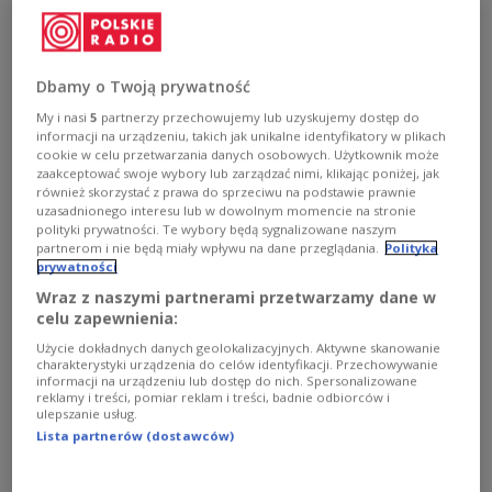
pogorszyły warunki na szlakach. TPN odradza wyjścia w
wyższe partie gór. Na Podhalu rośnie zagrożenie
podtopieniami i wezbraniami rzek.
Zobacz więcej na temat:
POLSKA
pogoda
Tatry
deszcz
Dbamy o Twoją prywatność
śnieg
My i nasi
5
partnerzy przechowujemy lub uzyskujemy dostęp do
informacji na urządzeniu, takich jak unikalne identyfikatory w plikach
cookie w celu przetwarzania danych osobowych. Użytkownik może
zaakceptować swoje wybory lub zarządzać nimi, klikając poniżej, jak
również skorzystać z prawa do sprzeciwu na podstawie prawnie
uzasadnionego interesu lub w dowolnym momencie na stronie
polityki prywatności. Te wybory będą sygnalizowane naszym
partnerom i nie będą miały wpływu na dane przeglądania.
Polityka
prywatności
Wraz z naszymi partnerami przetwarzamy dane w
celu zapewnienia:
Użycie dokładnych danych geolokalizacyjnych. Aktywne skanowanie
charakterystyki urządzenia do celów identyfikacji. Przechowywanie
Pół metra śniegu w Tatrach. Zima nie daje
informacji na urządzeniu lub dostęp do nich. Spersonalizowane
reklamy i treści, pomiar reklam i treści, badnie odbiorców i
o sobie zapomnieć
ulepszanie usług.
Lista partnerów (dostawców)
W Tatrach wciąż zimowe warunki. Na szczycie
Kasprowego Wierchu leży pół metra śniegu. W