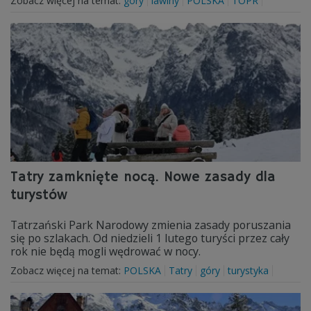
Zobacz więcej na temat:
góry
lawiny
POLSKA
TOPR
Tatry zamknięte nocą. Nowe zasady dla
turystów
Tatrzański Park Narodowy zmienia zasady poruszania
się po szlakach. Od niedzieli 1 lutego turyści przez cały
rok nie będą mogli wędrować w nocy.
Zobacz więcej na temat:
POLSKA
Tatry
góry
turystyka